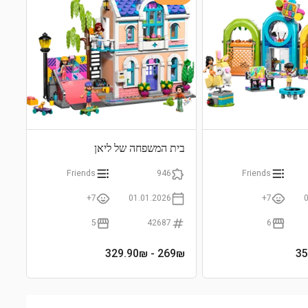
בית המשפחה של ליאן
Friends
946
Friends
7+
01.01.2026
7+
5
42687
6
- 329.90₪
269
₪