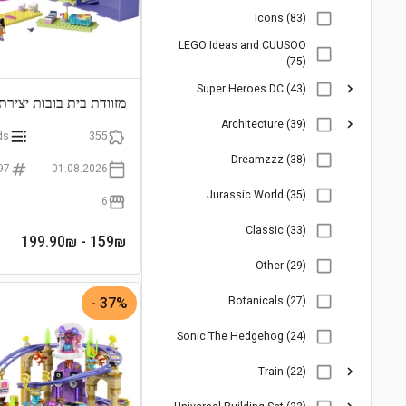
Icons (83)
LEGO Ideas and CUUSOO
(75)
Super Heroes DC (43)
מזוודת בית בובות יצירתי
Architecture (39)
ds
355
Dreamzzz (38)
97
01.08.2026
Jurassic World (35)
6
Classic (33)
- 199.90₪
159
₪
Other (29)
37% -
Botanicals (27)
Sonic The Hedgehog (24)
Train (22)