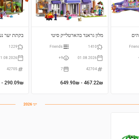
הים
מלון גראנד בהארטלייק סיטי
בקתת יער נע
1229
Friends
1410
Frien
01.08.2026
9+
01.08.2026
42705
7
42704
- 449.90₪
290.09
₪
- 649.90₪
467.22
₪
יוני 2026