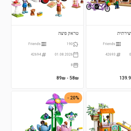
צירתית
טראק פיצה
Friends
190
Friends
42694
01.08.2026
42693
8
- 89₪
58
₪
20% -