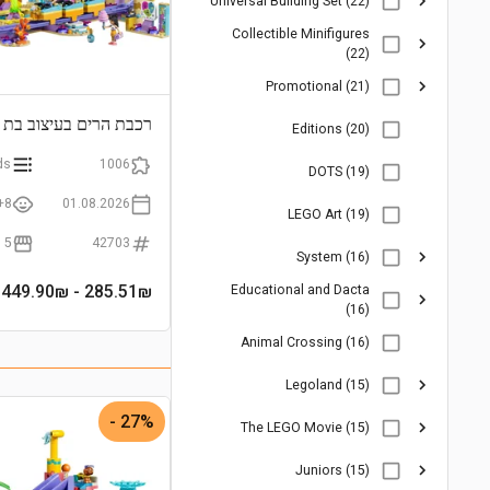
Universal Building Set (22)
Collectible Minifigures
(22)
Promotional (21)
רכבת הרים בעיצוב בת 
Editions (20)
ds
1006
DOTS (19)
8+
01.08.2026
LEGO Art (19)
5
42703
System (16)
- 449.90₪
285.51
₪
Educational and Dacta
(16)
Animal Crossing (16)
Legoland (15)
27% -
The LEGO Movie (15)
Juniors (15)