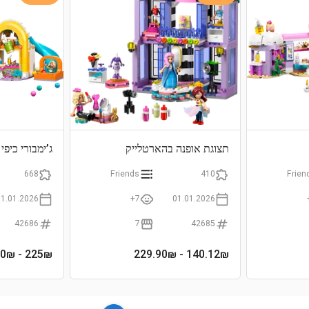
תצוגת אופנה בהארטלייק
ג’ימבורי כיפי
668
Friends
410
Frien
01.01.2026
7+
01.01.2026
42686
7
42685
- 350₪
225
₪
- 229.90₪
140.12
₪