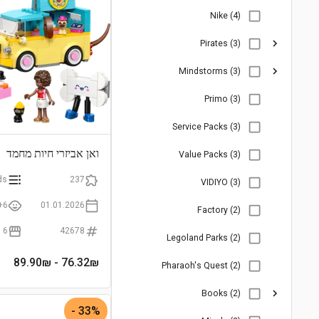
Nike (4)
Pirates (3)
Mindstorms (3)
Primo (3)
Service Packs (3)
ואן אביזרי חיות מחמד
Value Packs (3)
ds
237
VIDIYO (3)
6+
01.01.2026
Factory (2)
6
42678
Legoland Parks (2)
- 89.90₪
76.32
₪
Pharaoh's Quest (2)
Books (2)
33% -