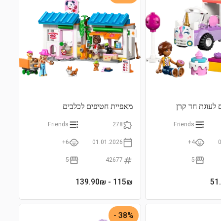
 לעוגת חד קרן
מאפיית חטיפים לכלבים
Friends
278
Friends
6+
01.01.2026
4+
5
42677
5
- 139.90₪
115
₪
38% -