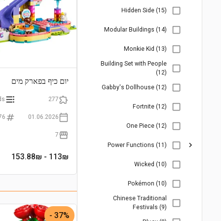
Hidden Side (15)
Modular Buildings (14)
Monkie Kid (13)
Building Set with People
(12)
יום כיף בפארק מים
Gabby's Dollhouse (12)
ds
277
Fortnite (12)
76
01.06.2026
One Piece (12)
7
Power Functions (11)
- 153.88₪
113
₪
Wicked (10)
Pokémon (10)
Chinese Traditional
Festivals (9)
37% -