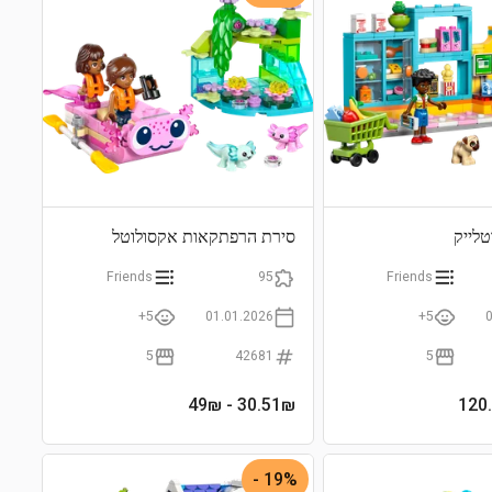
לייק
סירת הרפתקאות אקסולוטל
Friends
95
Friends
5+
01.01.2026
5+
5
42681
5
- 49₪
30.51
₪
19% -