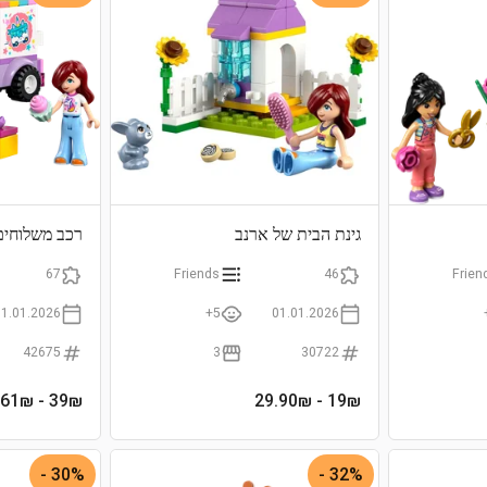
גינת הבית של ארנב
רכב משלוחים
67
Friends
46
Frien
01.01.2026
5+
01.01.2026
42675
3
30722
- 51.61₪
39
₪
- 29.90₪
19
₪
30% -
32% -