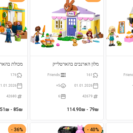
מלון הארנבים בהארטלייק
מכולת בהארט
176
Friends
161
Frien
01.01.2026
5+
01.01.2026
42680
6
42679
- 120.51₪
85
₪
- 114.90₪
79
₪
36% -
40% -