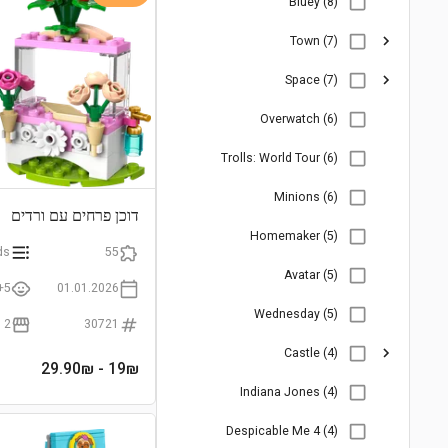
Bluey (8)
Town (7)
Space (7)
Overwatch (6)
Trolls: World Tour (6)
Minions (6)
דוכן פרחים עם ורדים
Homemaker (5)
ds
55
Avatar (5)
5+
01.01.2026
Wednesday (5)
2
30721
Castle (4)
- 29.90₪
19
₪
Indiana Jones (4)
Despicable Me 4 (4)