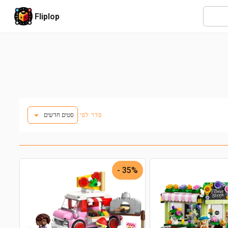
Fliplop
סדר לפי:
סטים חדשים
35% -