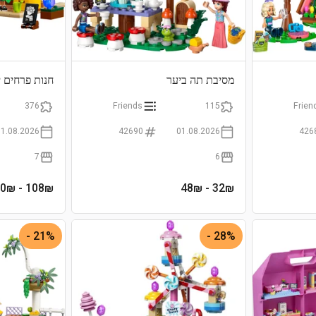
מסיבת תה ביער
חנות פרחים י
376
Friends
115
Frien
01.08.2026
42690
01.08.2026
426
7
6
- 139.90₪
108
₪
- 48₪
32
₪
21% -
28% -