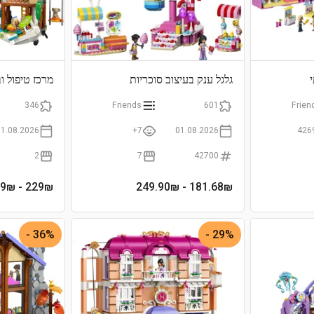
גלגל ענק בעיצוב סוכריות
מרכז טיפול וב
וקאפקייקים
346
Friends
601
Frien
01.08.2026
7+
01.08.2026
426
2
7
42700
- 289₪
229
₪
- 249.90₪
181.68
₪
36% -
29% -