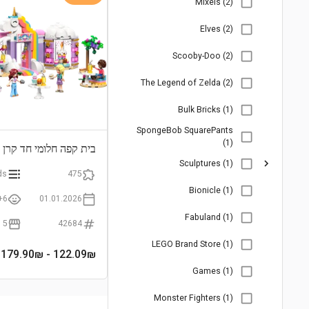
Mixels (2)
Elves (2)
Scooby-Doo (2)
The Legend of Zelda (2)
Bulk Bricks (1)
SpongeBob SquarePants
(1)
בית קפה חלומי חד קרן
Sculptures (1)
ds
475
Bionicle (1)
6+
01.01.2026
Fabuland (1)
5
42684
LEGO Brand Store (1)
- 179.90₪
122.09
₪
Games (1)
Monster Fighters (1)