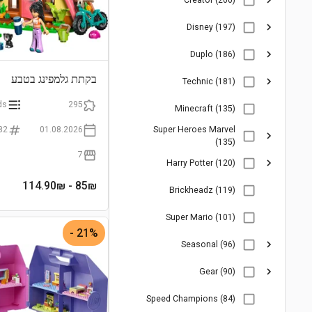
Creator (200)
Disney (197)
Duplo (186)
בקתת גלמפינג בטבע
Technic (181)
ds
295
Minecraft (135)
82
01.08.2026
Super Heroes Marvel
(135)
7
Harry Potter (120)
- 114.90₪
85
₪
Brickheadz (119)
Super Mario (101)
21% -
Seasonal (96)
Gear (90)
Speed Champions (84)