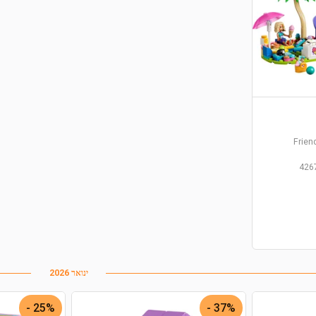
Frien
426
ינואר 2026
25% -
37% -