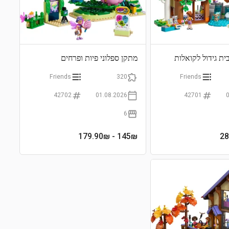
ית גידול לקואלות
מתקן ספלוני פיות ופרחים
מסתובבים
Friends
320
Friends
42702
01.08.2026
42701
6
- 179.90₪
145
₪