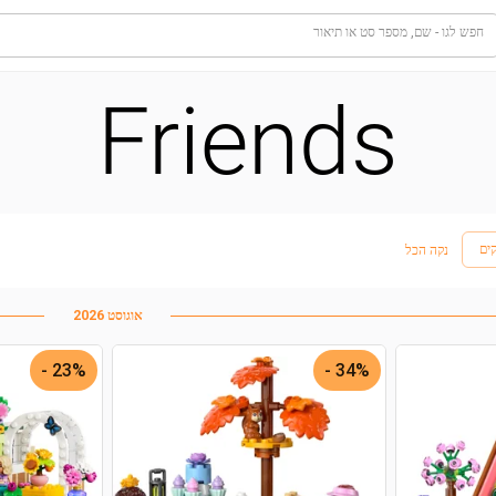
חפש לגו - שם, מספר סט או תיאור
Friends
ים
נקה הכל
אוגוסט 2026
23% -
34% -