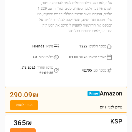
אליה, לאו וזאק. הילדים יכולים לצאת להרפתקה ביער,
לפגוש חיות בר ולספר סיפורים סביב המדורה. עם 1,229
חלקים, הבקתת עיצוב מרהיב הכוללת חדרים מפנקים, כמו
סלון, מטבח וחדר שינה, תוסיף קסם לכל חדר ילדים. אל
תפספסו את ההזדמנות להעניק לילדיכם את הסט הזה –
הם ייהנו, ילמדו ויתפתחו בכל רגע!
מספר חלקים
:
1229
נושא
:
Friends
תאריך יציאה
:
01.08.2026
גיל מינימום
:
9+
עדכון אחרון
:
7.8.2026,
מספר סט
:
42705
21:02:35
Amazon
290.09
₪
Prime
מעבר לחנות
עודכן
לפני: 1 יום
KSP
365
₪