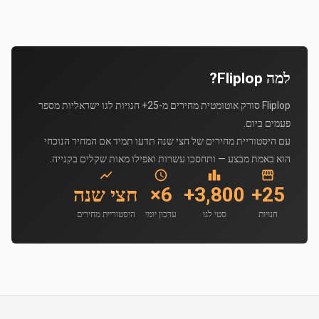
למה Fliplop?
Fliplop סורק אוטומטית מחירים מ-25+ חנויות לגו ישראליות מספר
פעמים ביום.
עם היסטוריית מחירים של חצי שנה תדעו תמיד אם המחיר הנוכחי
הוא באמת מבצע — ותחסכו עשרות ואפילו מאות שקלים בקנייה.
25+
3,800+
6×
חצי שנה
חנויות
סטי לגו
עדכון יומי
היסטוריית מחירים