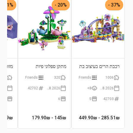
21% -
20% -
37% -
התחבר לצפייה בגרף
רכבת הרים בעיצוב בת
מתקן ספלוני פיות
מזוודת 
הים
ופרחים מסתובבים
355
Friends
320
Friends
1006
42702
01.08.2026
8+
01.08.2026
6
6
5
42703
0₪
159
₪
- 179.90₪
145
₪
- 449.90₪
285.51
₪