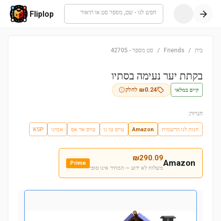
חפש לגו - שם, מספר סט או תיאור
Fliplop
בית
/
Friends
/
סט מספר
-
42705
בקתת יער נעימה בסתיו
קיים במלאי
0.24
₪
לחלק
חנויות:
חנות לגו הרשמית
Amazon
טויס טו גו
טויס אר אס
אמיגו
KSP
₪
290.09
Amazon
Prime
משלוח לא ידוע — המחיר אינו סופי