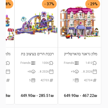
28% -
37% -
29% -
התחבר לצפייה בגרף
מלון גראנד בהארטלייק
רכבת הרים בעיצוב בת
גלגל ענ
סיטי
הים
סוכריות
601
Friends
1006
Friends
1410
8+
01.08.2026
9+
01.08.2026
2700
5
42703
7
42704
1.68
₪
- 449.90₪
285.51
₪
- 649.90₪
467.22
₪