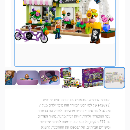
הצטרפו להרפתקה צבעונית עם חנות פרחים יצירתית
(42693) של לגו! הסט המיוחד הזה מזמין ילדים מגיל 7
ומעלה ליצור סידורי פרחים מרהיבים, לשחק עם הדמויות
נובה ואסטריד, ולחוות חוויות קנייה מהנות בחנות הפרחים.
עם 377 חלקים, כל רגע הוא הזדמנות לפיתוח יצירתיות
וכישורים חברתיים. אל תפספסו את ההזדמנות להעניק