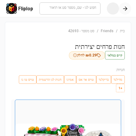
חפש לגו - שם, מספר סט או תיאור
Fliplop
בית
/
Friends
/
סט מספר
-
42693
חנות פרחים יצירתית
קיים במלאי
0.29
₪
לחלק
חנויות:
מדילנד
בריקלנד
טויס אר אס
אמיגו
חנות לגו הרשמית
טויס טו גו
+1