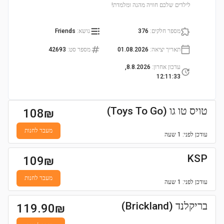
לילדים שלכם חוויה מהנה ומלמדת!
מספר חלקים
:
376
נושא
:
Friends
תאריך יציאה
:
01.08.2026
מספר סט
:
42693
עדכון אחרון
:
8.8.2026,
12:11:33
טויס טו גו (Toys To Go)
108
₪
מעבר לחנות
עודכן
לפני: 1 שעה
KSP
109
₪
מעבר לחנות
עודכן
לפני: 1 שעה
בריקלנד (Brickland)
119.90
₪