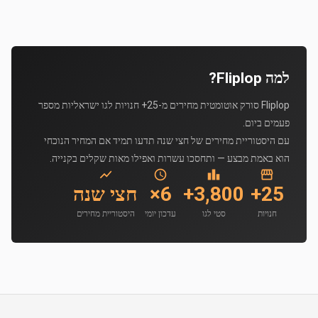
למה Fliplop?
Fliplop סורק אוטומטית מחירים מ-25+ חנויות לגו ישראליות מספר
פעמים ביום.
עם היסטוריית מחירים של חצי שנה תדעו תמיד אם המחיר הנוכחי
הוא באמת מבצע — ותחסכו עשרות ואפילו מאות שקלים בקנייה.
25+
3,800+
6×
חצי שנה
חנויות
סטי לגו
עדכון יומי
היסטוריית מחירים