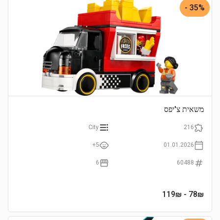
35% -
משאית צ'יפס
City
216
5+
01.01.2026
6
60488
- 119₪
78
₪