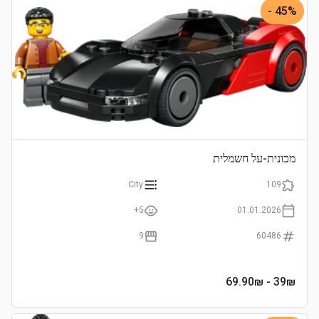
45% -
מכונית-על חשמלית
City
109
5+
01.01.2026
9
60486
- 69.90₪
39
₪