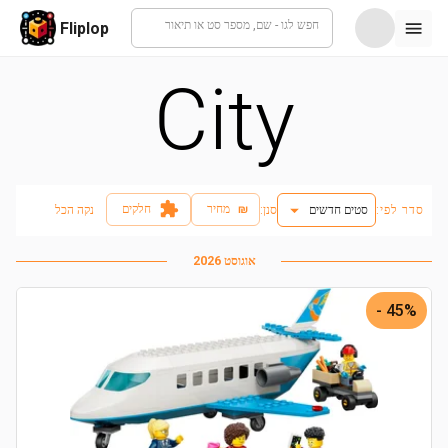
חפש לגו - שם, מספר סט או תיאור
Fliplop
City
₪
מחיר
חלקים
סדר לפי:
סטים חדשים
:סנן
נקה הכל
אוגוסט 2026
45% -