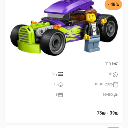
48% -
הוט רוד
City
81
5+
01.01.2026
8
60485
- 75₪
39
₪