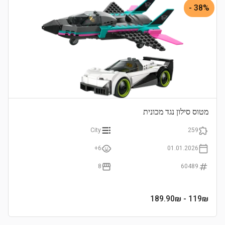
38% -
מטוס סילון נגד מכונית
City
259
6+
01.01.2026
8
60489
- 189.90₪
119
₪