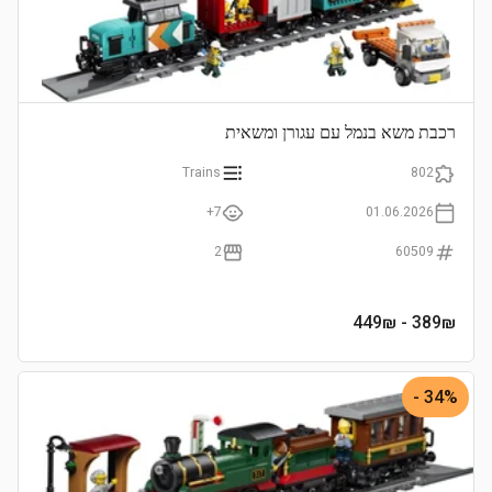
רכבת משא בנמל עם עגורן ומשאית
Trains
802
7+
01.06.2026
2
60509
- 449₪
389
₪
34% -