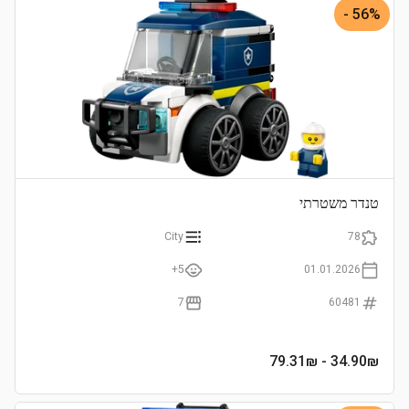
56% -
טנדר משטרתי
City
78
5+
01.01.2026
7
60481
- 79.31₪
34.90
₪