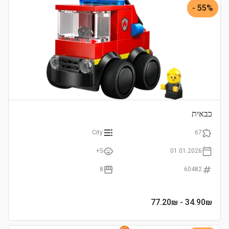
55% -
כבאית
City
67
5+
01.01.2026
8
60482
- 77.20₪
34.90
₪