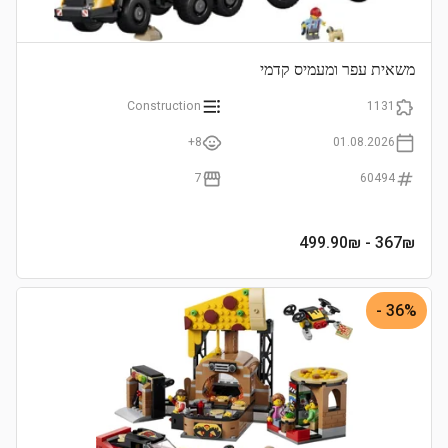
משאית עפר ומעמיס קדמי
Construction
1131
8+
01.08.2026
7
60494
- 499.90₪
367
₪
36% -