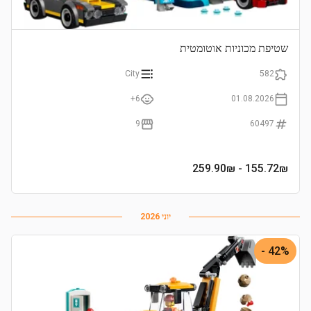
שטיפת מכוניות אוטומטית
City
582
6+
01.08.2026
9
60497
- 259.90₪
155.72
₪
יוני 2026
42% -