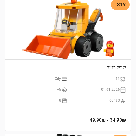
31% -
שופל בנייה
City
61
5+
01.01.2026
8
60483
- 49.90₪
34.90
₪