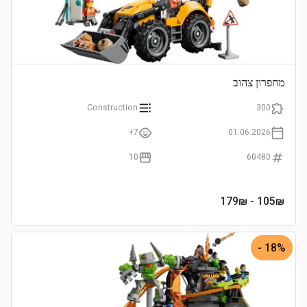
מחפרון צהוב
Construction
300
7+
01.06.2026
10
60480
- 179₪
105
₪
18% -