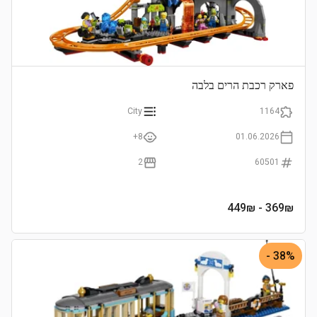
פארק רכבת הרים בלבה
City
1164
8+
01.06.2026
2
60501
- 449₪
369
₪
38% -