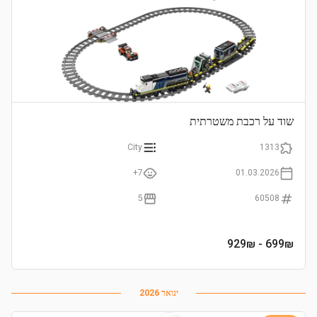
שוד על רכבת משטרתית
City
1313
7+
01.03.2026
5
60508
- 929₪
699
₪
ינואר 2026