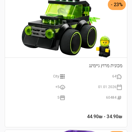
23% -
מכונית מרוץ גיימינג
City
64
5+
01.01.2026
5
60484
- 44.90₪
34.90
₪