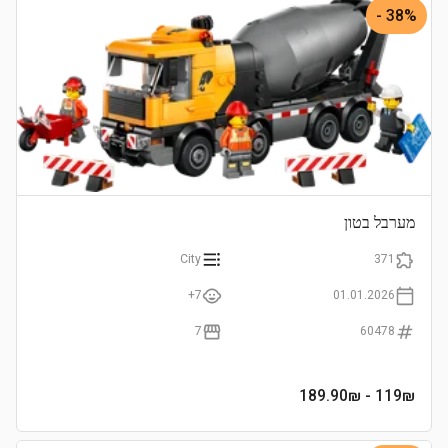
38% -
מערבל בטון
City
371
7+
01.01.2026
7
60478
- 189.90₪
119
₪