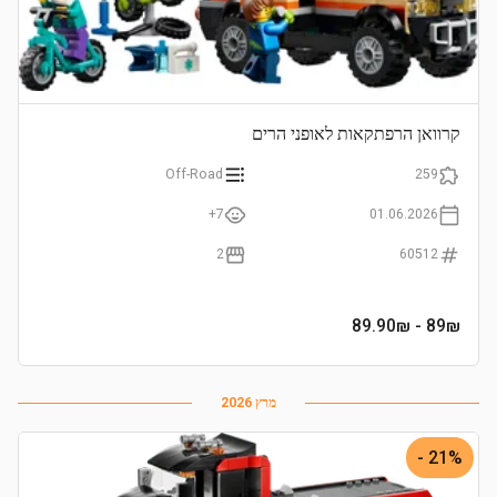
קרוואן הרפתקאות לאופני הרים
Off-Road
259
7+
01.06.2026
2
60512
- 89.90₪
89
₪
מרץ 2026
21% -