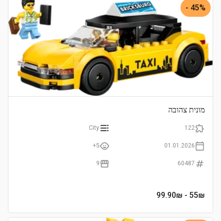
45% -
מונית צהובה
City
122
5+
01.01.2026
9
60487
- 99.90₪
55
₪