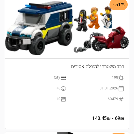
51% -
רכב משטרתי להובלת אסירים
City
198
6+
01.01.2026
10
60479
- 140.45₪
69
₪