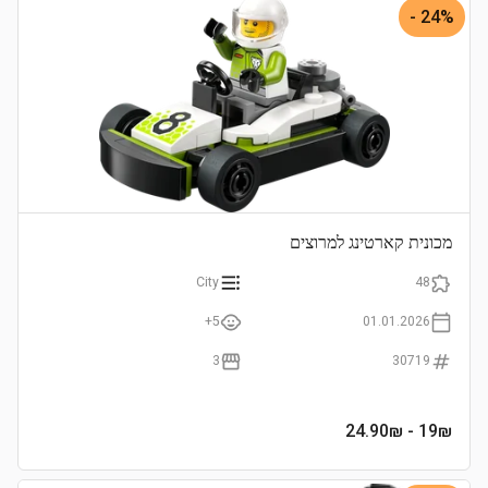
24% -
מכונית קארטינג למרוצים
City
48
5+
01.01.2026
3
30719
- 24.90₪
19
₪