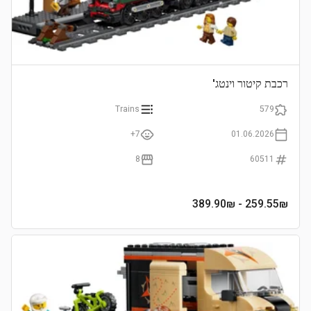
רכבת קיטור וינטג'
Trains
579
7+
01.06.2026
8
60511
- 389.90₪
259.55
₪