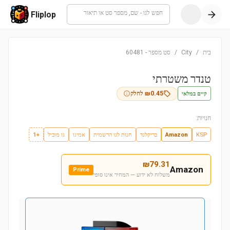
חפש לגו - שם, מספר סט או תיאור
Fliplop
בית
/
City
/
סט מספר
-
60481
טנדר משטרתי
קיים במלאי
0.45
₪
לחלק
חנויות:
KSP
Amazon
בריקלנד
חנות לגו הרשמית
אמיגו
גו מוביל
+1
₪
79.31
Amazon
Prime
משלוח לא ידוע — המחיר אינו סופי