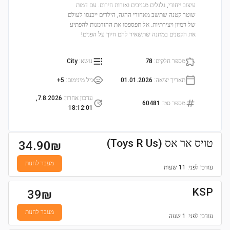
עיצוב ייחודי, גלגלים מגניבים ואורות חירום. עם דמות
שוטר קטנה שתשב מאחורי ההגה, הילדים ייכנסו לעולם
של דמיון ויצירתיות. אל תפספסו את ההזדמנות להפתיע
את הקטנים במתנה שתשאיר להם חיוך על הפנים!
מספר חלקים
:
78
נושא
:
City
תאריך יציאה
:
01.01.2026
גיל מינימום
:
5+
עדכון אחרון
:
7.8.2026,
מספר סט
:
60481
18:12:01
טויס אר אס (Toys R Us)
34.90
₪
מעבר לחנות
עודכן
לפני: 11 שעות
KSP
39
₪
מעבר לחנות
עודכן
לפני: 1 שעה