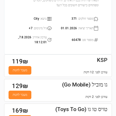
הנאה ויצירתיות בבניית אתרים. הילדים משחקים, לומדים
ומפתחים כישורים חשובים בכל רגע!
מספר חלקים
:
371
נושא
:
City
תאריך יציאה
:
01.01.2026
גיל מינימום
:
7+
עדכון אחרון
:
7.8.2026,
מספר סט
:
60478
18:12:01
KSP
119
₪
מעבר לחנות
עודכן
לפני: 12 דקות
גו מוביל (Go Mobile)
129
₪
מעבר לחנות
עודכן
לפני: 2 דקות
טויס טו גו (Toys To Go)
169
₪