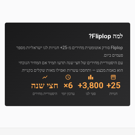
למה Fliplop?
Fliplop סורק אוטומטית מחירים מ-25+ חנויות לגו ישראליות מספר
פעמים ביום.
עם היסטוריית מחירים של חצי שנה תדעו תמיד אם המחיר הנוכחי
הוא באמת מבצע — ותחסכו עשרות ואפילו מאות שקלים בקנייה.
25+
3,800+
6×
חצי שנה
חנויות
סטי לגו
עדכון יומי
היסטוריית מחירים