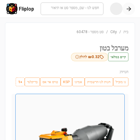
חפש לגו - שם, מספר סט או תיאור
Fliplop
בית
/
City
/
סט מספר
-
60478
מערבל בטון
קיים במלאי
0.32
₪
לחלק
חנויות:
גו מוביל
חנות לגו הרשמית
אמיגו
KSP
טויס אר אס
בריקלנד
+1