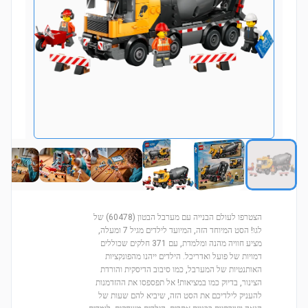
הצטרפו לעולם הבנייה עם מערבל הבטון (60478) של
לגו! הסט המיוחד הזה, המיועד לילדים מגיל 7 ומעלה,
מציע חוויה מהנה ומלמדת, עם 371 חלקים שכוללים
דמויות של פועל ואדריכל. הילדים ייהנו מהפונקציות
האותנטיות של המערבל, כמו סיבוב הדיסקית והורדת
הצינור, בדיוק כמו במציאות! אל תפספסו את ההזדמנות
להעניק לילדיכם את הסט הזה, שיביא להם שעות של