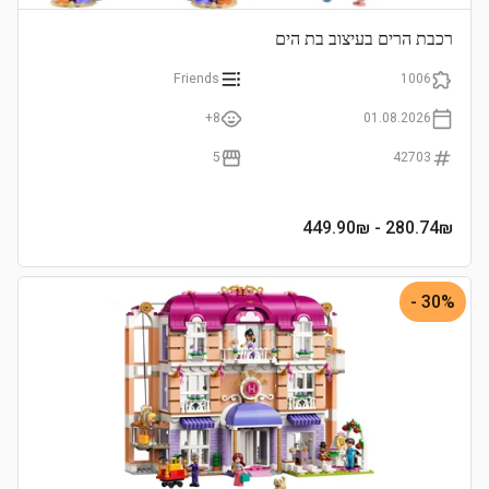
רכבת הרים בעיצוב בת הים
Friends
1006
8+
01.08.2026
5
42703
- 449.90₪
280.74
₪
30% -