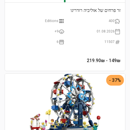
זר פרחים של אוליביה רודריגו
Editions
400
9+
01.08.2026
6
11507
- 219.90₪
149
₪
37% -