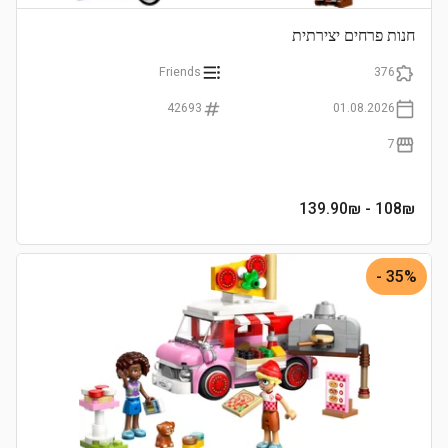
חנות פרחים יצירתית
Friends
376
42693
01.08.2026
7
- 139.90₪
108
₪
35% -