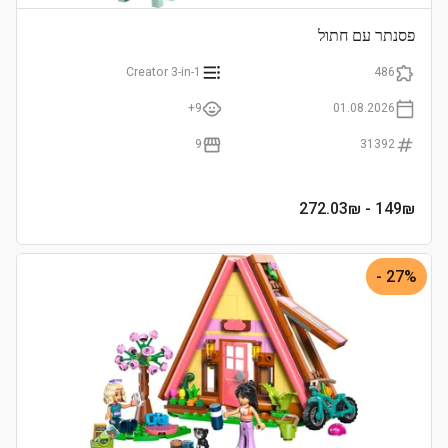
פסנתר עם חתול
Creator 3-in-1
486
9+
01.08.2026
9
31392
- 272.03₪
149
₪
27% -