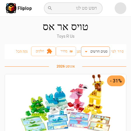
חפש סט לגו
Fliplop
טויס אר אס
Toys R Us
₪
מחיר
חלקים
סדר לפי:
סטים חדשים
:סנן
נקה הכל
אוגוסט 2026
31% -