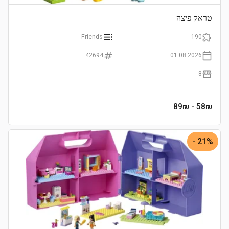
טראק פיצה
Friends
190
42694
01.08.2026
8
- 89₪
58
₪
21% -