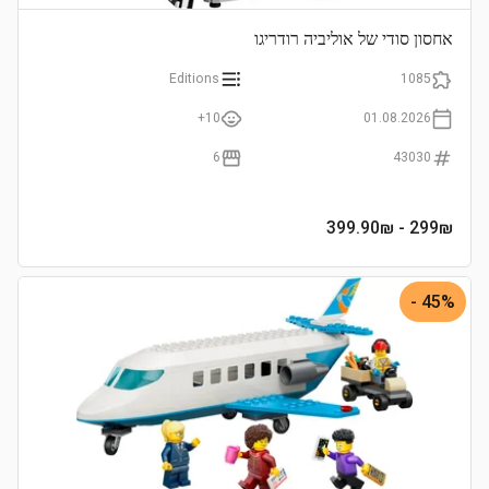
אחסון סודי של אוליביה רודריגו
Editions
1085
10+
01.08.2026
6
43030
- 399.90₪
299
₪
45% -