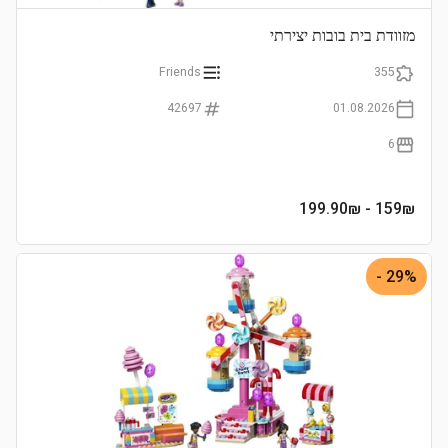
מזוודת בית בובות יצירתי
Friends
355
42697
01.08.2026
6
- 199.90₪
159
₪
29% -