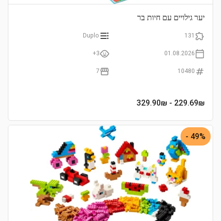
יער גילויים עם חיות בר
Duplo
131
3+
01.08.2026
7
10480
- 329.90₪
229.69
₪
49% -