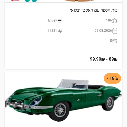
בית הספר עם ראסטי ובלואי
Bluey
106
11221
01.08.2026
5
- 99.90₪
89
₪
18% -