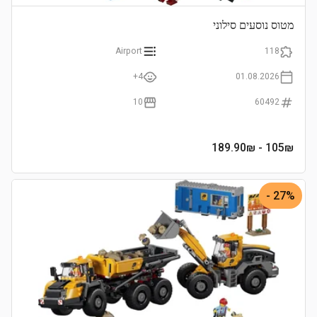
מטוס נוסעים סילוני
Airport
118
4+
01.08.2026
10
60492
- 189.90₪
105
₪
27% -