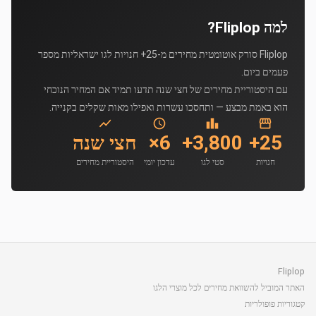
למה Fliplop?
Fliplop סורק אוטומטית מחירים מ-25+ חנויות לגו ישראליות מספר
פעמים ביום.
עם היסטוריית מחירים של חצי שנה תדעו תמיד אם המחיר הנוכחי
הוא באמת מבצע — ותחסכו עשרות ואפילו מאות שקלים בקנייה.
25+
3,800+
6×
חצי שנה
חנויות
סטי לגו
עדכון יומי
היסטוריית מחירים
Fliplop
האתר המוביל להשוואת מחירים לכל מוצרי הלגו
קטגוריות פופולריות