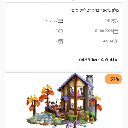
מלון גראנד בהארטלייק סיטי
Friends
1410
9+
01.08.2026
7
42704
- 649.90₪
459.41
₪
37% -