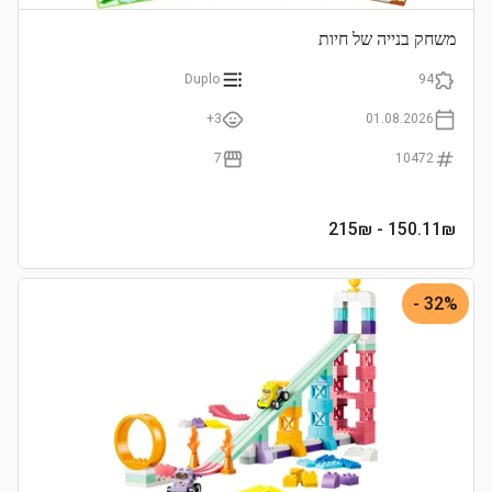
משחק בנייה של חיות
Duplo
94
3+
01.08.2026
7
10472
- 215₪
150.11
₪
32% -