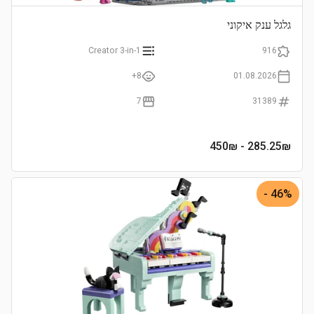
גלגל ענק איקוני
Creator 3-in-1
916
8+
01.08.2026
7
31389
- 450₪
285.25
₪
46% -