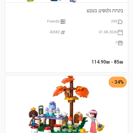
בקתת גלמפינג בטבע
Friends
295
42682
01.08.2026
7
- 114.90₪
85
₪
34% -