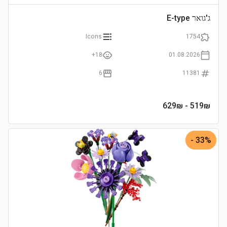
ג'גואר E-type
Icons
1754
18+
01.08.2026
6
11381
- 629₪
519
₪
33% -