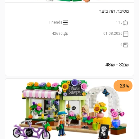
מסיבת תה ביער
Friends
115
42690
01.08.2026
6
- 48₪
32
₪
23% -