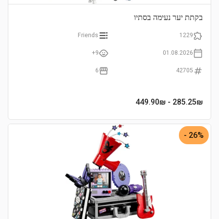
בקתת יער נעימה בסתיו
Friends
1229
9+
01.08.2026
6
42705
- 449.90₪
285.25
₪
26% -