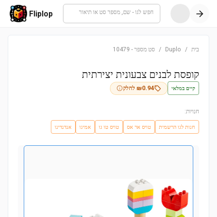
חפש לגו - שם, מספר סט או תיאור
Fliplop
בית
/
Duplo
/
סט מספר
-
10479
קופסת לבנים צבעונית יצירתית
קיים במלאי
0.94
₪
לחלק
חנויות:
חנות לגו הרשמית
טויס אר אס
טויס טו גו
אמיגו
אנדנדינו