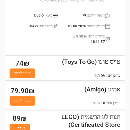
ההזדמנות להעניק לילדיכם חוויית משחק מהנה ומלמדת!
מספר חלקים
:
79
נושא
:
Duplo
תאריך יציאה
:
01.08.2026
מספר סט
:
10479
עדכון אחרון
:
6.8.2026,
18:11:57
טויס טו גו (Toys To Go)
74
₪
מעבר לחנות
עודכן
לפני: 56 דקות
אמיגו (Amigo)
79.90
₪
מעבר לחנות
עודכן
לפני: 10 שעות
חנות לגו הרשמית (LEGO
89
₪
Certificated Store)
מעבר