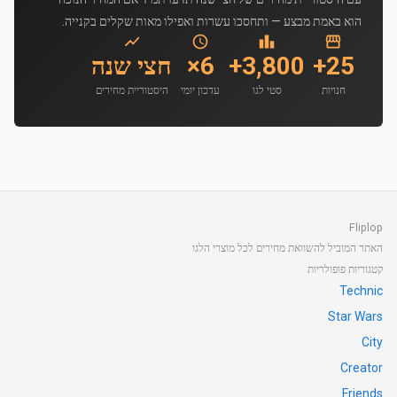
הוא באמת מבצע — ותחסכו עשרות ואפילו מאות שקלים בקנייה.
25+
3,800+
6×
חצי שנה
חנויות
סטי לגו
עדכון יומי
היסטוריית מחירים
Fliplop
האתר המוביל להשוואת מחירים לכל מוצרי הלגו
קטגוריות פופולריות
Technic
Star Wars
City
Creator
Friends