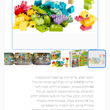
היכנסו לעולם של יצירתיות עם קופסת לבנים צבעונית
יצירתית (10479) של לגו דופלו! הסט המיוחד הזה כולל
80 חלקים צבעוניים, המאפשרים לילדים לבנות וליצור
ללא גבולות. עם הוראות פשוטות להשראה, הם יוכלו
לבנות חיות, רכבים, אוכל ועוד. זהו מתנה מושלמת לילדים
מגיל 18 חודשים ומעלה, שמעודדת פיתוח מיומנויות
מוטוריות עדינות, ריכוז והתמדה. אל תפספסו את