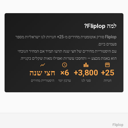
למה Fliplop?
Fliplop סורק אוטומטית מחירים מ-25+ חנויות לגו ישראליות מספר
פעמים ביום.
עם היסטוריית מחירים של חצי שנה תדעו תמיד אם המחיר הנוכחי
הוא באמת מבצע — ותחסכו עשרות ואפילו מאות שקלים בקנייה.
25+
3,800+
6×
חצי שנה
חנויות
סטי לגו
עדכון יומי
היסטוריית מחירים
Fliplop