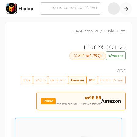
חפש לגו - שם, מספר סט או תיאור
Fliplop
בית
/
Duplo
/
סט מספר
-
10474
כלי רכב יצירתיים
קיים במלאי
1.79
₪
לחלק
חנויות:
חנות לגו הרשמית
KSP
Amazon
טויס אר אס
בריקלנד
אמיגו
₪
98.58
Amazon
Prime
משלוח לא ידוע — המחיר אינו סופי