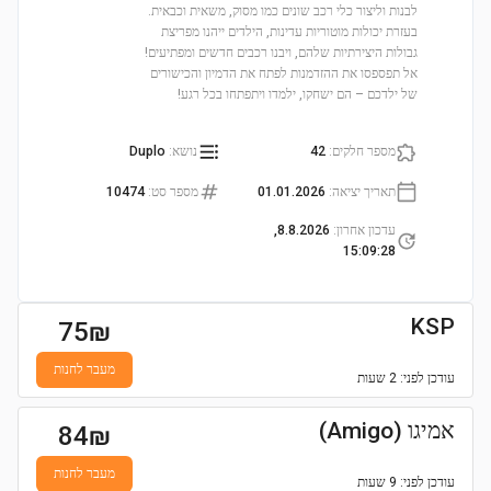
לבנות וליצור כלי רכב שונים כמו מסוק, משאית וכבאית.
בעזרת יכולות מוטוריות עדינות, הילדים ייהנו מפריצת
גבולות היצירתיות שלהם, ויבנו רכבים חדשים ומפתיעים!
אל תפספסו את ההזדמנות לפתח את הדמיון והכישורים
של ילדכם – הם ישחקו, ילמדו ויתפתחו בכל רגע!
מספר חלקים
:
42
נושא
:
Duplo
תאריך יציאה
:
01.01.2026
מספר סט
:
10474
עדכון אחרון
:
8.8.2026,
15:09:28
KSP
75
₪
מעבר לחנות
עודכן
לפני: 2 שעות
אמיגו (Amigo)
84
₪
מעבר לחנות
עודכן
לפני: 9 שעות