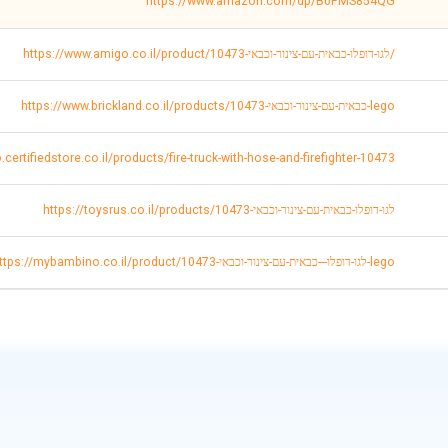
https://www.amazon.com/dp/B0FMS854QG
https://www.amigo.co.il/product/לגו-דופלו-כבאית-עם-צינור-וכבאי-10473/
https://www.brickland.co.il/products/כבאית-עם-צינור-וכבאי-10473-lego
o.certifiedstore.co.il/products/fire-truck-with-hose-and-firefighter-10473
https://toysrus.co.il/products/לגו-דופלו-כבאית-עם-צינור-וכבאי-10473
https://mybambino.co.il/product/לגו-דופלו---כבאית-עם-צינור-וכבאי-10473-lego