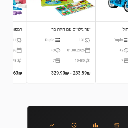
ול
יער גילויים עם חיות בר
רמפות יצירתיות 3 ב-1 עם
111
Duplo
131
Duplo
01.08.2026
3+
01.08.2026
2+
10478
7
10480
7
- 299.90₪
207.63
₪
- 329.90₪
233.59
₪