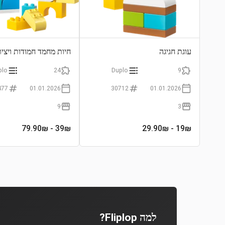
עוגת חגיגה
ב-1
plo
24
Duplo
9
477
01.01.2026
30712
01.01.2026
9
3
- 79.90₪
39
₪
- 29.90₪
19
₪
למה Fliplop?