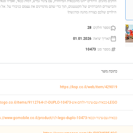
חלקים מהנים. הילדים ייהנו מהכבאית המיוחדת, עם צינור גמיש, דמות כבאי, ואפילו סנאי
והכישורים החברתיים של הקטנטנים, תוך כדי שהם מדמיינים את עצמם כגיבורי על. אל 
הילדים שלכם בצורה מהנה ומרגשת!
מספר חלקים
:
28
תאריך יציאה
:
01.01.2026
מספר סט
:
10473
כתובת מוצר
https://ksp.co.il/web/item/429019
https://www.toystogo.co.il/items/9112764-לגו-DUPLO-כבאית-עם-צינור-ולוחם-אש-10473-LEGO
https://www.gomobile.co.il/product/לגו-lego-duplo-כבאית-עם-צינור-וכבאי-10473