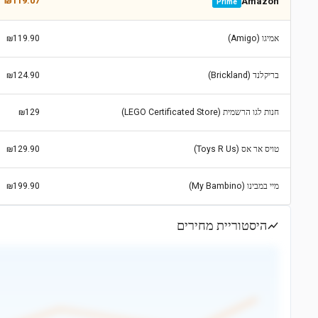
₪119.07
Amazon
Prime
אמיגו (Amigo)
₪119.90
בריקלנד (Brickland)
₪124.90
חנות לגו הרשמית (LEGO Certificated Store)
₪129
טויס אר אס (Toys R Us)
₪129.90
מיי במבינו (My Bambino)
₪199.90
היסטוריית מחירים