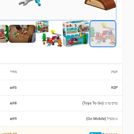
חנות
מחיר
₪95
KSP
טויס טו גו (Toys To Go)
₪98
גו מוביל (Go Mobile)
₪99