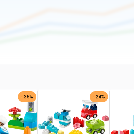
36% -
24% -