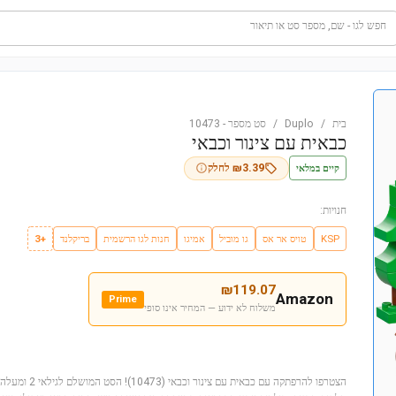
חפש לגו - שם, מספר סט או תיאור
בית
/
Duplo
/
סט מספר
-
10473
כבאית עם צינור וכבאי
קיים במלאי
3.39
₪
לחלק
חנויות:
KSP
טויס אר אס
גו מוביל
אמיגו
חנות לגו הרשמית
בריקלנד
+3
₪
119.07
Amazon
Prime
משלוח לא ידוע — המחיר אינו סופי