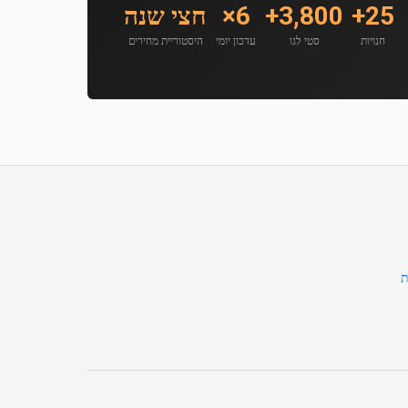
25+
3,800+
6×
חצי שנה
חנויות
סטי לגו
עדכון יומי
היסטוריית מחירים
ת