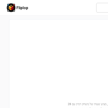
Fliplop
הצטרפו להרפתקה עם כבאית עם צינור וכבאי (10473)! הסט המושלם לגילאי 2 ומעלה, מציע שעות של משחק דמיון עם 28