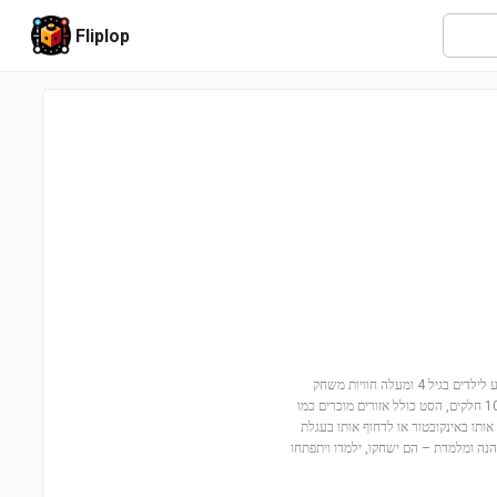
Fliplop
בואו להצטרף להרפתקה בבית הספר עם ראסטי ובלואי (11221)! הסט המיוחד הזה מציע לילדים בגיל 4 ומעלה חוויות משחק
מדהימות, עם דמויות אהובות שמזמינות אתכם להיכנס לעולם של דמיון ויצירתיות. עם 106 חלקים, הסט כולל אזורים מוכרים כמו
 אותו באינקובטור או לדחוף אותו בעגלת
הנה ומלמדת – הם ישחקו, ילמדו ויתפתחו