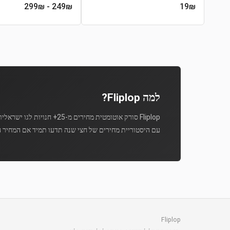
- 299₪
249
₪
19
₪
למה Fliplop?
Fliplop סורק אוטומטית מחירים מ-25+ חנויות לגו ישראליות מספר פעמים ביום.
עם היסטוריית מחירים של חצי שנה תדעו תמיד אם המחיר ה
Fliplop