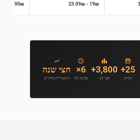
- 149₪
119.90
₪
- 23.09₪
19
₪
25+
3,800+
6×
חצי שנה
חנויות
סטי לגו
עדכון יומי
היסטוריית מחירים