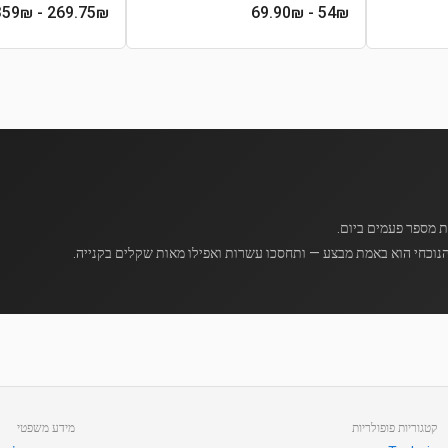
- 359₪
269.75
₪
- 69.90₪
54
₪
נוכחי הוא באמת מבצע — ותחסכו עשרות ואפילו מאות שקלים בקנייה.
קטגוריות פופולריות
מידע משפטי