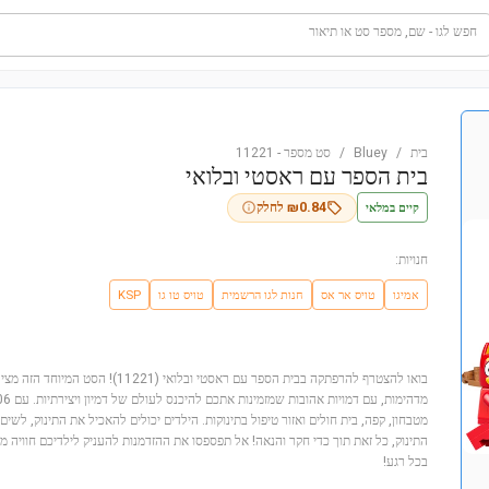
חפש לגו - שם, מספר סט או תיאור
בית
/
Bluey
/
סט מספר
-
11221
בית הספר עם ראסטי ובלואי
קיים במלאי
0.84
₪
לחלק
חנויות:
אמיגו
טויס אר אס
חנות לגו הרשמית
טויס טו גו
KSP
מטבחון, קפה, בית חולים ואזור טיפול בתינוקות. הילדים יכולים להאכיל את התינוק, לשים
התינוק, כל זאת תוך כדי חקר והנאה! אל תפספסו את ההזדמנות להעניק לילדיכם חוויה מ
בכל רגע!