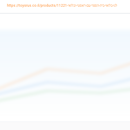
https://toysrus.co.il/products/לגו-בלואי-בית-הספר-עם-ראסטי-ובלואי-11221