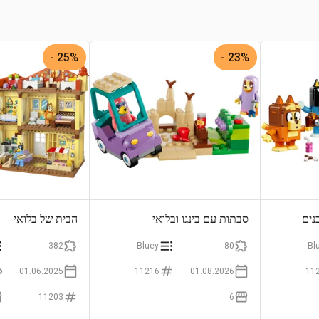
25% -
23% -
נים
סבתות עם בינגו ובלואי
הבית של בלואי
382
Bluey
80
Bl
01.06.2025
11216
01.08.2026
11
11203
6