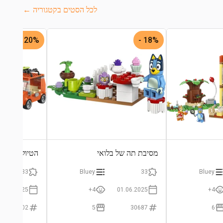
לכל הסטים בקטגוריה ←
20% -
18% -
מסיבת תה של בלואי
הטיול של בלו
133
Bluey
33
Bluey
01.06.2025
4+
01.06.2025
4+
11202
5
30687
6