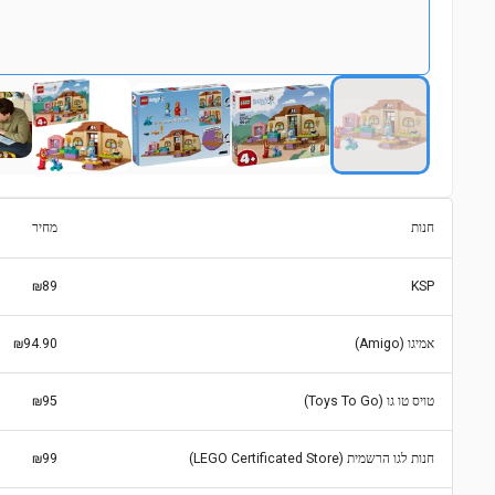
חנות
מחיר
₪89
KSP
אמיגו (Amigo)
₪94.90
טויס טו גו (Toys To Go)
₪95
חנות לגו הרשמית (LEGO Certificated Store)
₪99