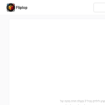
Fliplop
הצטרפו להרפתקה קלאסית עם רכבת קיטור וינטג' (60511) של לגו! הסט המיוחד הזה מציע לילדים מגיל 7 ומעלה חוויה מהנה של