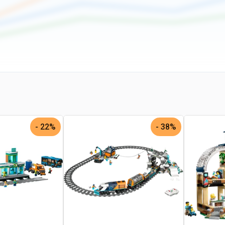
22% -
38% -