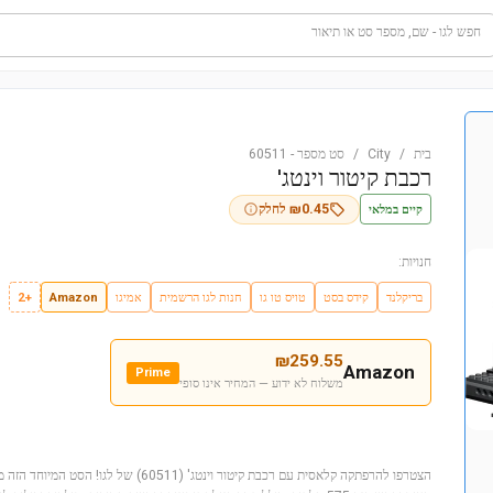
חפש לגו - שם, מספר סט או תיאור
בית
/
City
/
סט מספר
-
60511
רכבת קיטור וינטג'
קיים במלאי
0.45
₪
לחלק
חנויות:
בריקלנד
קידס בסט
טויס טו גו
חנות לגו הרשמית
אמיגו
Amazon
+2
₪
259.55
Amazon
Prime
משלוח לא ידוע — המחיר אינו סופי