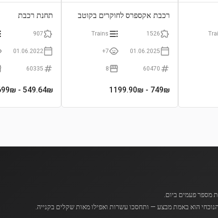
רכבת אקספרס לחוקרים בקוטב
תחנת רכבת
הצפוני
907
Trains
1526
Tra
01.06.2022
7+
01.06.2025
60335
8
60470
- 699₪
549.64
₪
- 1199.90₪
749
₪
נוכחי הוא באמת מבצע — ותחסכו עשרות ואפילו מאות שקלים בקנייה.