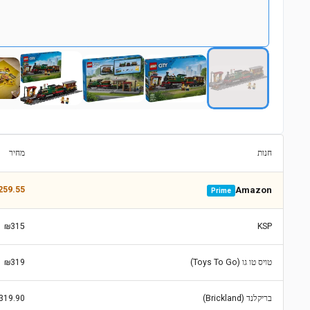
חנות
מחיר
259.55
Amazon
Prime
₪315
KSP
טויס טו גו (Toys To Go)
₪319
בריקלנד (Brickland)
319.90