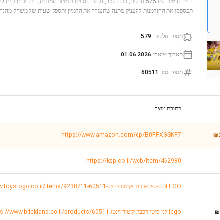
בנייה ודמיון. עם 575 חלקים, כולל קטר, עגלת נוסעים ודמויות חמודות, הילדים י
תפספסו את ההזדמנות להעניק מתנה שתעורר את הדמיון ותספק שעות של משחק מהנה!
מספר חלקים
:
579
תאריך יציאה
:
01.06.2026
מספר סט
:
60511
כתובת מוצר
https://www.amazon.com/dp/B0FPXGSKF7
₪
https://ksp.co.il/web/item/462980
https://www.toystogo.co.il/items/9238711-לגו-סיטי-רכבת-קיטור-וינטג-60511-LEGO
₪
https://www.brickland.co.il/products/לגו-סיטי-רכבת-קיטור-וינטג-60511-lego