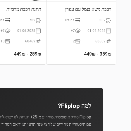
רכבת משא בנמל עם עגורן
תחנת רכבת מרכזית
ומשאית
ins
752
Trains
802
7+
01.06.2025
7+
01.06.2026
10
60469
2
60509
- 449₪
289
₪
- 449₪
389
₪
למה Fliplop?
Fliplop סורק אוטומטית מחירים מ-25+ חנויות לגו ישראליות מספר פעמים ביום.
עם היסטוריית מחירים של חצי שנה תדעו תמיד אם המחיר ה