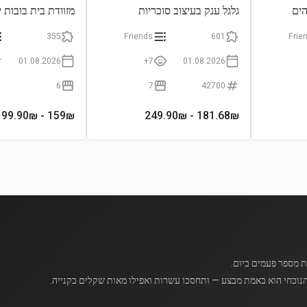
הים
גלגל ענק בעיצוב סוכריות
מזוודת בית בובות י
וקאפקייקים
355
Friends
601
Frie
01.08.2026
7+
01.08.2026
6
7
42700
- 199.90₪
159
₪
- 249.90₪
181.68
₪
נוכחי הוא באמת מבצע — ותחסכו עשרות ואפילו מאות שקלים בקנייה.