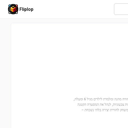
Fliplop
בואו לגלות את עולם הפיצות עם טראק פיצה (42694) של לגו! הסט המיוחד הזה מציע חוויה מהנה ומלמדת לילדים מגיל 6 ומעלה,
ספות צבעוניות, לנהל את המסעדה הקטנה
שחק לחוויית יצירה בלתי נשכחת –