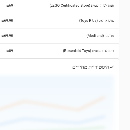
חנות לגו הרשמית (LEGO Certificated Store)
₪69
טויס אר אס (Toys R Us)
₪69.90
מדילנד (Mediland)
₪69.90
רוזנפלד צעצועים (Rosenfeld Toys)
₪89
היסטוריית מחירים