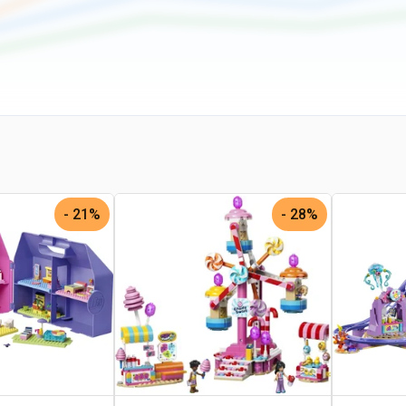
21% -
28% -