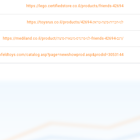
https://lego.certifiedstore.co.il/products/friends-42694
https://toysrus.co.il/products/42694-לגו-חברות-פיצה-טראק
https://mediland.co.il/product/לגו-פרנדס-משאית-פיצה-friends-דגם-42694/
enfeldtoys.com/catalog.asp?page=newshowprod.asp&prodid=3053144