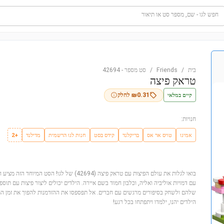
חפש לגו - שם, מספר סט או תיאור
בית
/
Friends
/
סט מספר
-
42694
טראק פיצה
קיים במלאי
0.31
₪
לחלק
חנויות:
אמיגו
טויס אר אס
בריקלנד
קידס בסט
חנות לגו הרשמית
מדילנד
+2
עם דמויות אוליביה ואליה, וכלבון חמוד בשם איירה. הילדים יכולים ליצור פיצות עם תו
שלהם ולשחק בסיפורים מרגשים עם חברים. אל תפספסו את ההזדמנות להפוך את זמן המ
הילדים יהנו, ילמדו ויתפתחו בכל רגע!