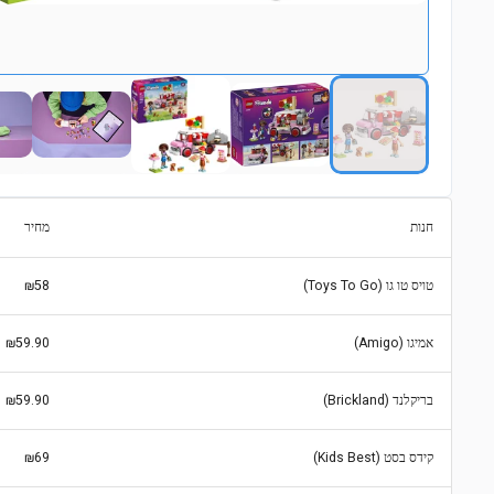
חנות
מחיר
טויס טו גו (Toys To Go)
₪58
אמיגו (Amigo)
₪59.90
בריקלנד (Brickland)
₪59.90
קידס בסט (Kids Best)
₪69