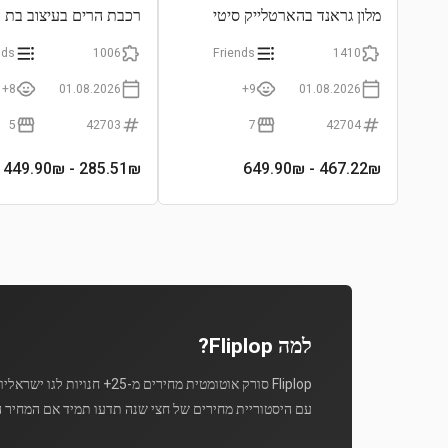
מלון גראנד בהארטלייק סיטי
רכבת הרים בעיצוב בת 
nds
1006
Friends
1410
8+
01.08.2026
9+
01.08.2026
5
42703
7
42704
- 449.90₪
285.51
₪
- 649.90₪
467.22
₪
למה Fliplop?
Fliplop סורק אוטומטית מחירים מ-25+ חנויות לגו ישראליות מספר פעמים ביום.
עם היסטוריית מחירים של חצי שנה תדעו תמיד אם המחיר ה