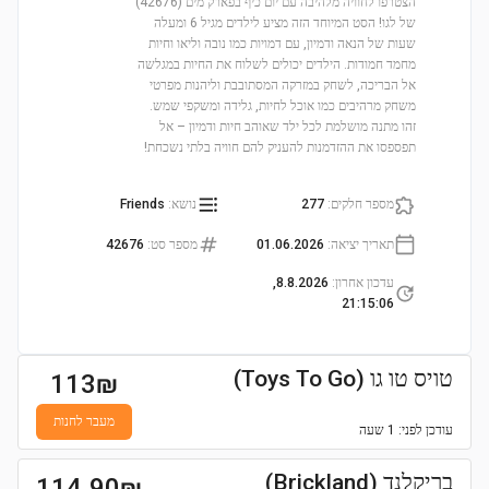
הצטרפו לחוויה מלהיבה עם יום כיף בפארק מים (42676)
של לגו! הסט המיוחד הזה מציע לילדים מגיל 6 ומעלה
שעות של הנאה ודמיון, עם דמויות כמו נובה וליאו וחיות
מחמד חמודות. הילדים יכולים לשלוח את החיות במגלשה
אל הבריכה, לשחק במזרקה המסתובבת וליהנות מפרטי
משחק מרהיבים כמו אוכל לחיות, גלידה ומשקפי שמש.
זהו מתנה מושלמת לכל ילד שאוהב חיות ודמיון – אל
תפספסו את ההזדמנות להעניק להם חוויה בלתי נשכחת!
מספר חלקים
:
277
נושא
:
Friends
תאריך יציאה
:
01.06.2026
מספר סט
:
42676
עדכון אחרון
:
8.8.2026,
21:15:06
טויס טו גו (Toys To Go)
113
₪
מעבר לחנות
עודכן
לפני: 1 שעה
בריקלנד (Brickland)
114.90
₪