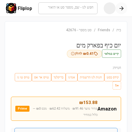
חפש לגו - שם, מספר סט או תיאור
Fliplop
בית
/
Friends
/
סט מספר
-
42676
יום כיף בפארק מים
קיים במלאי
0.41
₪
לחלק
חנויות:
קידס בסט
חנות לגו הרשמית
אמיגו
בריקלנד
טויס אר אס
טויס טו גו
+1
₪
153.88
Amazon
מחיר מוצר ₪91.46 · משלוח ₪62.42 · מכס ₪0
—
Prime
כלול במחיר