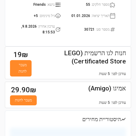
מספר חלקים
:
55
נושא
:
Friends
תאריך יציאה
:
01.01.2026
גיל מינימום
:
5+
עדכון אחרון
:
9.8.2026,
מספר סט
:
30721
8:15:53
חנות לגו הרשמית (LEGO
19
₪
Certificated Store)
מעבר
לחנות
עודכן
לפני: 5 שעות
אמיגו (Amigo)
29.90
₪
מעבר לחנות
עודכן
לפני: 5 שעות
היסטוריית מחירים