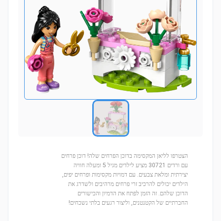
הצטרפו לליאן המקסימה בדוכן הפרחים שלה! דוכן פרחים
עם ורדים 30721 מציע לילדים מגיל 5 ומעלה חוויה
יצירתית ומלאת צבעים. עם דמויות מקסימות ופרחים יפים,
הילדים יכולים להרכיב זרי פרחים מרהיבים ולשדרג את
הדוכן שלהם. זה הזמן לפתח את הדמיון והכישורים
החברתיים של הקטנטנים, וליצור רגעים בלתי נשכחים!