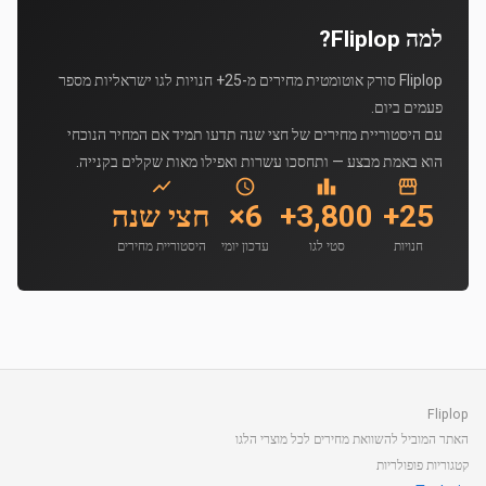
למה Fliplop?
Fliplop סורק אוטומטית מחירים מ-25+ חנויות לגו ישראליות מספר
פעמים ביום.
עם היסטוריית מחירים של חצי שנה תדעו תמיד אם המחיר הנוכחי
הוא באמת מבצע — ותחסכו עשרות ואפילו מאות שקלים בקנייה.
25+
3,800+
6×
חצי שנה
חנויות
סטי לגו
עדכון יומי
היסטוריית מחירים
Fliplop
האתר המוביל להשוואת מחירים לכל מוצרי הלגו
קטגוריות פופולריות