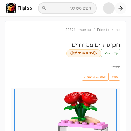
חפש סט לגו
Fliplop
בית
/
Friends
/
סט מספר
-
30721
דוכן פרחים עם ורדים
קיים במלאי
0.35
₪
לחלק
חנויות:
אמיגו
חנות לגו הרשמית