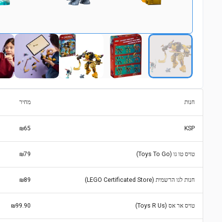
חנות
מחיר
₪65
KSP
טויס טו גו (Toys To Go)
₪79
חנות לגו הרשמית (LEGO Certificated Store)
₪89
טויס אר אס (Toys R Us)
₪99.90