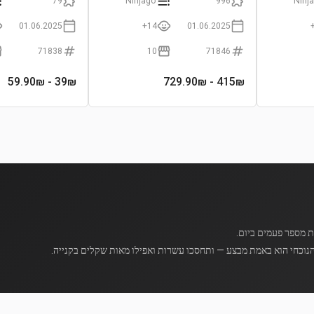
79
Ninjago
996
Ninj
01.06.2025
14+
01.06.2025
71838
10
71846
- 59.90₪
39
₪
- 729.90₪
415
₪
נוכחי הוא באמת מבצע — ותחסכו עשרות ואפילו מאות שקלים בקנייה.