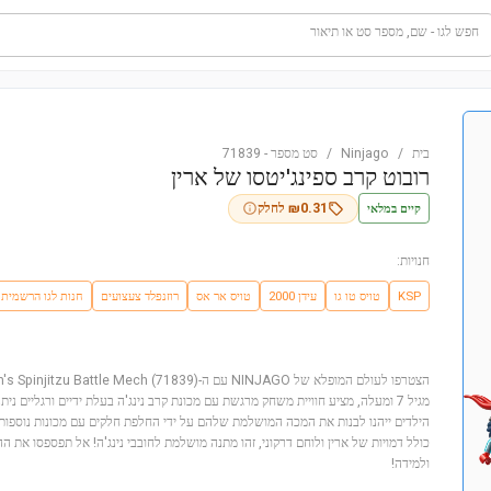
חפש לגו - שם, מספר סט או תיאור
בית
/
Ninjago
/
סט מספר
-
71839
רובוט קרב ספינג'יטסו של ארין
קיים במלאי
0.31
₪
לחלק
חנויות:
KSP
טויס טו גו
עידן 2000
טויס אר אס
רוזנפלד צעצועים
חנות לגו הרשמית
מגיל 7 ומעלה, מציע חוויית משחק מרגשת עם מכונת קרב נינג'ה בעלת ידיים ורגליים ני
כולל דמויות של ארין ולוחם דרקוני, זהו מתנה מושלמת לחובבי נינג'ה! אל תפספסו את הה
ולמידה!