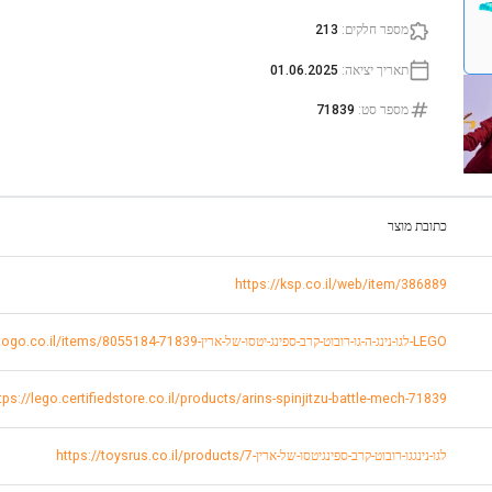
מספר חלקים
:
213
תאריך יציאה
:
01.06.2025
מספר סט
:
71839
כתובת מוצר
https://ksp.co.il/web/item/386889
https://www.toystogo.co.il/items/8055184-לגו-נינג-ה-גו-רובוט-קרב-ספינג-יטסו-של-ארין-71839-LEGO
tps://lego.certifiedstore.co.il/products/arins-spinjitzu-battle-mech-71839
https://toysrus.co.il/products/לגו-נינגגו-רובוט-קרב-ספינגיטסו-של-ארין-7