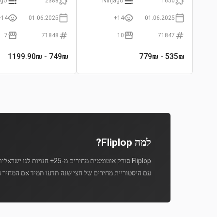
ago
2388
Ninjago
1650
14+
01.06.2025
14+
01.06.2025
7
71848
10
71847
- 1199.90₪
749
₪
- 779₪
535
₪
למה Fliplop?
Fliplop סורק אוטומטית מחירים מ-25+ חנויות לגו ישראליות מספר פעמים ביום.
עם היסטוריית מחירים של חצי שנה תדעו תמיד אם המחיר ה