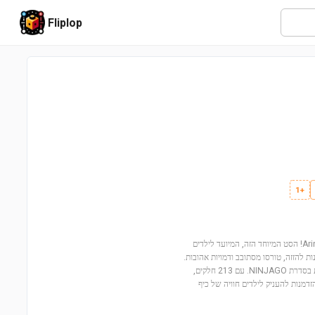
Fliplop
+1
הצטרפו לעולם המופלא של NINJAGO עם ה-Arin's Spinjitzu Battle Mech (71839)! הסט המיוחד הזה, המיועד לילדים
תנות להזזה, טורסו מסתובב ודמויות אהובות.
הילדים ייהנו לבנות את המכה המושלמת שלהם על ידי החלפת חלקים עם מכונות נוספות בסדרת NINJAGO. עם 213 חלקים,
זדמנות להעניק לילדים חוויה של כיף