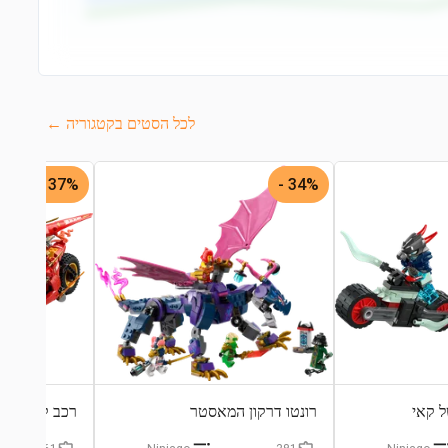
לכל הסטים בקטגוריה ←
37% -
34% -
ל קאי
רונטו דרקון המאסטר
רכב קרב של נ