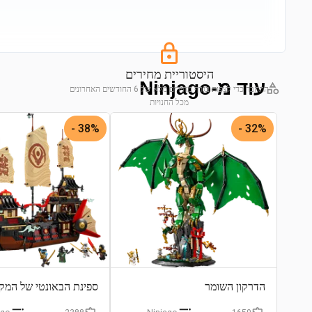
היסטוריית מחירים
עוד מ-Ninjago
התחבר כדי לצפות בגרף מחירים מלא של 6 החודשים האחרונים
מכל החנויות
התחבר לצפייה בגרף
38% -
32% -
הדרקון השומר
ספינת הבאונטי של המק