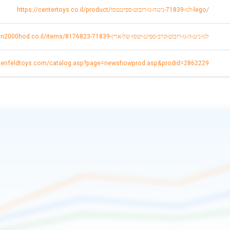
https://centertoys.co.il/product/לגו-71839-נינגה-גו-רובוט-ספינגטסו-lego/
https://www.idan2000hod.co.il/items/8176823-לגו-נינג-ה-גו-רובוט-קרב-ספינג-יטסו-של-ארין-71839
osenfeldtoys.com/catalog.asp?page=newshowprod.asp&prodid=2862229