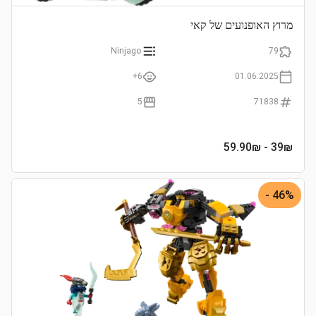
מרוץ האופנועים של קאי
Ninjago
79
6+
01.06.2025
5
71838
- 59.90₪
39
₪
46% -