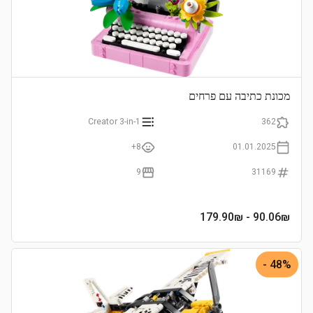
מכונת כתיבה עם פרחים
Creator 3-in-1
362
8+
01.01.2025
9
31169
- 179.90₪
90.06
₪
48% -