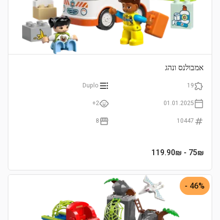
אמבולנס ונהג
Duplo
19
2+
01.01.2025
8
10447
- 119.90₪
75
₪
46% -