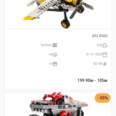
מטוס בוש
Technic
332
8+
01.01.2025
10
42198
- 199.90₪
105
₪
55% -