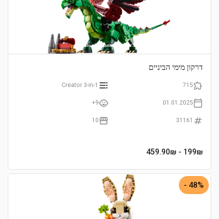
דרקון מימי הביניים
Creator 3-in-1
715
9+
01.01.2025
10
31161
- 459.90₪
199
₪
48% -