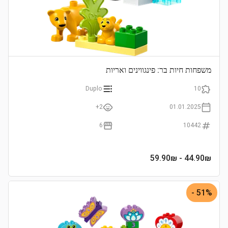
משפחות חיות בר: פינגווינים ואריות
Duplo
10
2+
01.01.2025
6
10442
- 59.90₪
44.90
₪
51% -