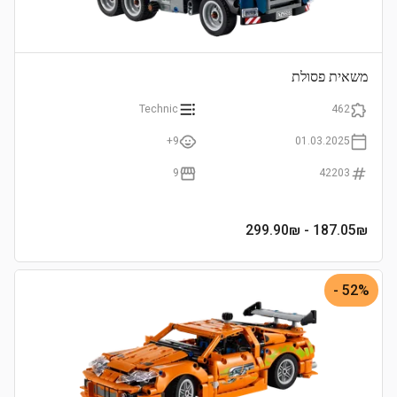
משאית פסולת
Technic
462
9+
01.03.2025
9
42203
- 299.90₪
187.05
₪
52% -