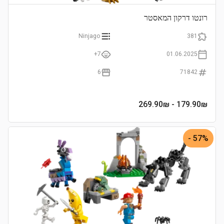
רונטו דרקון המאסטר
Ninjago
381
7+
01.06.2025
6
71842
- 269.90₪
179.90
₪
57% -