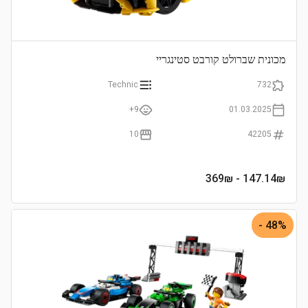
מכונית שברולט קורבט סטינגריי
Technic
732
9+
01.03.2025
10
42205
- 369₪
147.14
₪
48% -