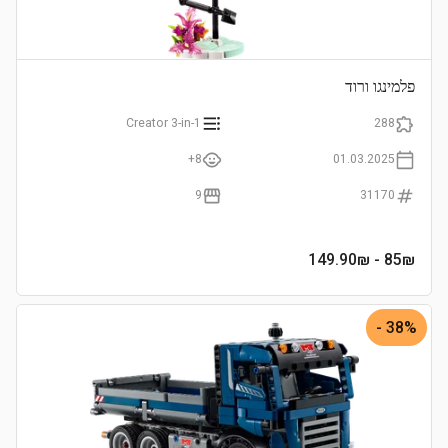
פלמינגו ורוד
Creator 3-in-1
288
8+
01.03.2025
9
31170
- 149.90₪
85
₪
38% -