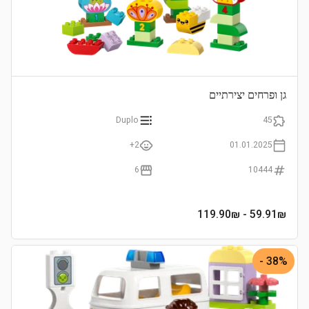
גן ופרחים יצירתיים
Duplo
45
2+
01.01.2025
6
10444
- 119.90₪
59.91
₪
38% -