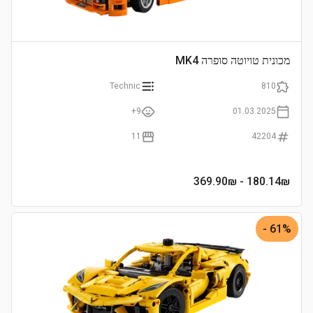
מכונית טויוטה סופרה MK4
Technic
810
9+
01.03.2025
11
42204
- 369.90₪
180.14
₪
61% -