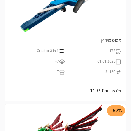
מטוס מירוץ
Creator 3-in-1
178
7+
01.01.2025
7
31160
- 119.90₪
57
₪
57% -