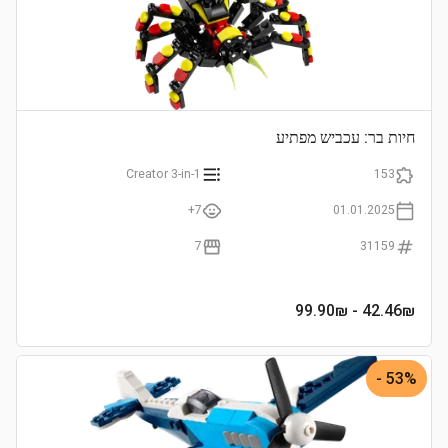
חיות בר: עכביש מפתיע
Creator 3-in-1
153
7+
01.01.2025
7
31159
- 99.90₪
42.46
₪
53% -