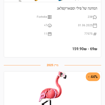
המחנה של פילי וספארקפלאג
Fortnite
238
7+
01.06.2025
11
77075
- 159.90₪
69
₪
מרץ 2025
44% -