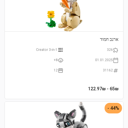
ארנב חמוד
Creator 3-in-1
326
8+
01.01.2025
12
31162
- 122.97₪
65
₪
44% -