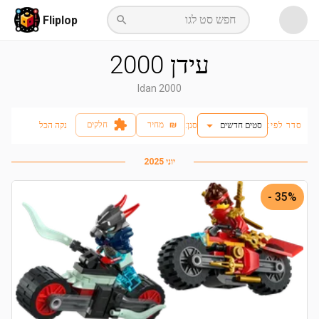
חפש סט לגו
Fliplop
עידן 2000
Idan 2000
₪
מחיר
חלקים
סדר לפי:
סטים חדשים
:סנן
נקה הכל
יוני 2025
35% -