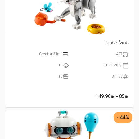
חתול משחקי
Creator 3-in-1
407
8+
01.01.2025
10
31163
- 149.90₪
85
₪
44% -