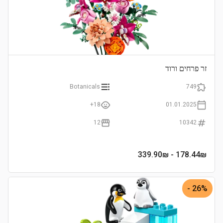
זר פרחים ורוד
Botanicals
749
18+
01.01.2025
12
10342
- 339.90₪
178.44
₪
26% -