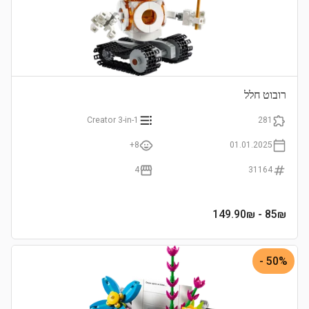
רובוט חלל
Creator 3-in-1
281
8+
01.01.2025
4
31164
- 149.90₪
85
₪
50% -