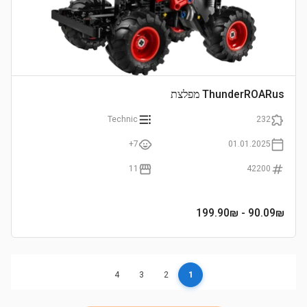
ThunderROARus מפלצת
Technic
232
7+
01.01.2025
11
42200
- 199.90₪
90.09
₪
4
3
2
1