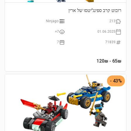
רובוט קרב ספינג'יטסו של ארין
Ninjago
213
7+
01.06.2025
7
71839
- 120₪
65
₪
43% -