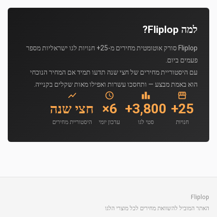
למה Fliplop?
Fliplop סורק אוטומטית מחירים מ-25+ חנויות לגו ישראליות מספר
פעמים ביום.
עם היסטוריית מחירים של חצי שנה תדעו תמיד אם המחיר הנוכחי
הוא באמת מבצע — ותחסכו עשרות ואפילו מאות שקלים בקנייה.
25+
3,800+
6×
חצי שנה
חנויות
סטי לגו
עדכון יומי
היסטוריית מחירים
Fliplop
האתר המוביל להשוואת מחירים לכל מוצרי הלגו