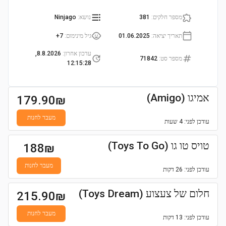
מספר חלקים
:
381
נושא
:
Ninjago
תאריך יציאה
:
01.06.2025
גיל מינימום
:
7+
עדכון אחרון
:
8.8.2026,
מספר סט
:
71842
12:15:28
אמיגו (Amigo)
179.90
₪
מעבר לחנות
עודכן
לפני: 4 שעות
טויס טו גו (Toys To Go)
188
₪
מעבר לחנות
עודכן
לפני: 26 דקות
חלום של צעצוע (Toys Dream)
215.90
₪
מעבר לחנות
עודכן
לפני: 13 דקות