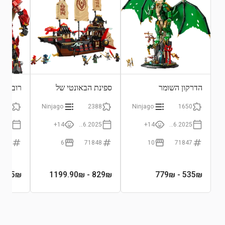
הדרקון השומר
ספינת הבאונטי של
רובוט 
המקדש
996
Ninjago
2388
Ninjago
1650
14+
01.06.2025
14+
01.06.2025
1846
6
71848
10
71847
0₪
415
₪
- 1199.90₪
829
₪
- 779₪
535
₪