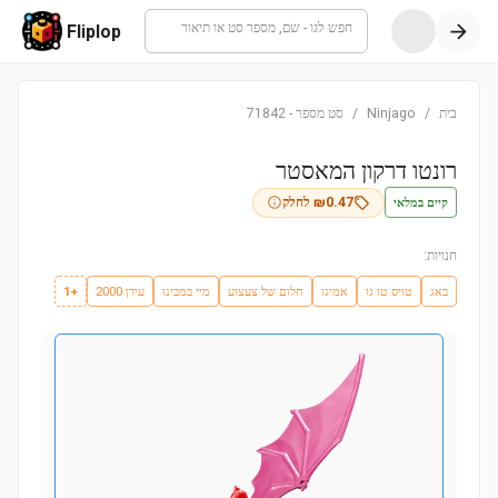
חפש לגו - שם, מספר סט או תיאור
Fliplop
בית
/
Ninjago
/
סט מספר
-
71842
רונטו דרקון המאסטר
קיים במלאי
0.47
₪
לחלק
חנויות:
באג
טויס טו גו
אמיגו
חלום של צעצוע
מיי במבינו
עידן 2000
+1