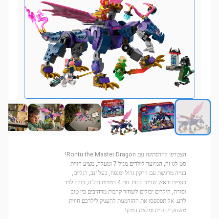
הצטרפו להרפתקה עם Rontu the Master Dragon!
סט לגו זה, המיועד לילדים מגיל 7 ומעלה, מציע חווית
בנייה מרגשת עם דרקון גדול ומנפח, בעל זנב, רגליים,
כנפיים וראש שניתן להזיז. עם 4 דמויות נינג'ה, כולל לויד
וסורה, הילדים יכולים לשחזר קרבות מרהיבים בין טוב
לרע. אל תפספסו את ההזדמנות להעניק לילדכם חווית
משחק ייחודית ומלאת דמיון!