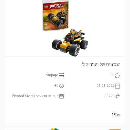
המכונית של נינג’ה קול
Ninjago
39
6+
01.01.2026
30723
חנות לגו הרשמית (LEGO Certificated Store)
19
₪