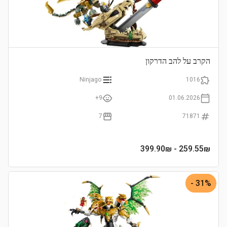
הקרב על להב הדרקון
Ninjago
1016
9+
01.06.2026
7
71871
- 399.90₪
259.55
₪
31% -