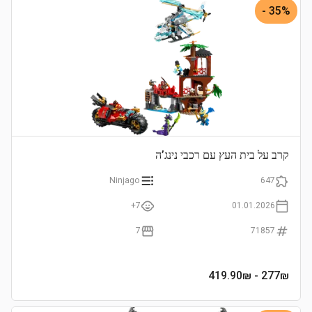
35% -
קרב על בית העץ עם רכבי נינג’ה
Ninjago
647
7+
01.01.2026
7
71857
- 419.90₪
277
₪