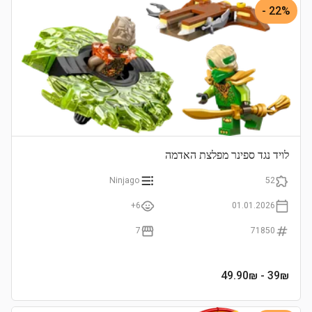
22% -
לויד נגד ספינר מפלצת האדמה
Ninjago
52
6+
01.01.2026
7
71850
- 49.90₪
39
₪