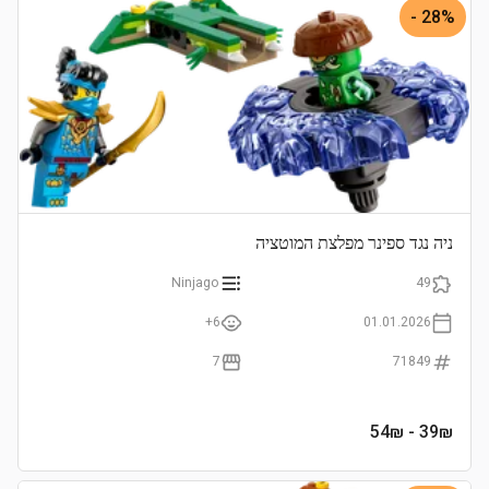
28% -
ניה נגד ספינר מפלצת המוטציה
Ninjago
49
6+
01.01.2026
7
71849
- 54₪
39
₪