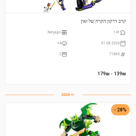
קרב דרקון הקרח של זאין
Ninjago
141
4+
01.08.2026
2
71865
- 179₪
139
₪
יוני 2026
28% -