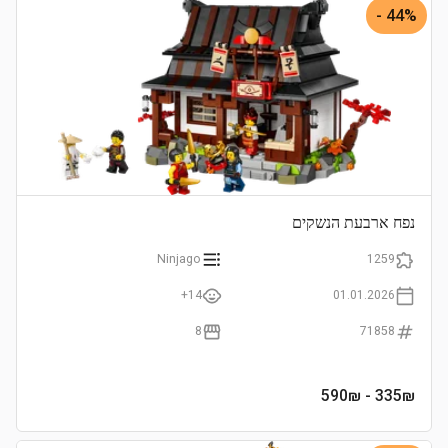
44% -
נפח ארבעת הנשקים
Ninjago
1259
14+
01.01.2026
8
71858
- 590₪
335
₪