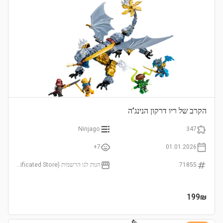
הקרב של ריו דרקון הנינג’ה
Ninjago
347
7+
01.01.2026
71855
חנות לגו הרשמית (LEGO Certificated Store)
199
₪