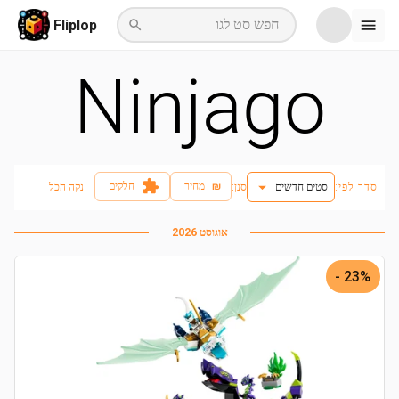
חפש סט לגו
Fliplop
Ninjago
₪
מחיר
חלקים
סדר לפי:
סטים חדשים
:סנן
נקה הכל
אוגוסט 2026
23% -