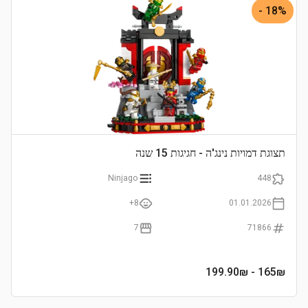
18% -
תצוגת דמויות נינג'ה - חגיגות 15 שנה
Ninjago
448
8+
01.01.2026
7
71866
- 199.90₪
165
₪