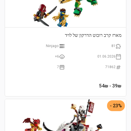
מארז קרב רובוט הדרקון של לויד
Ninjago
81
6+
01.06.2026
7
71862
- 54₪
39
₪
23% -