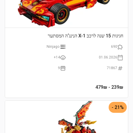
חגיגות 15 שנה לרכב X-1 הנינג‘ה המסתער
Ninjago
690
14+
01.06.2026
9
71867
- 479₪
239
₪
21% -