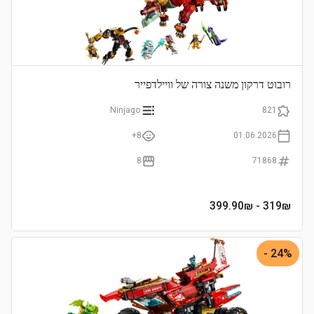
רובוט דרקון משנה צורה של וויילדפייר
Ninjago
821
8+
01.06.2026
8
71868
- 399.90₪
319
₪
24% -