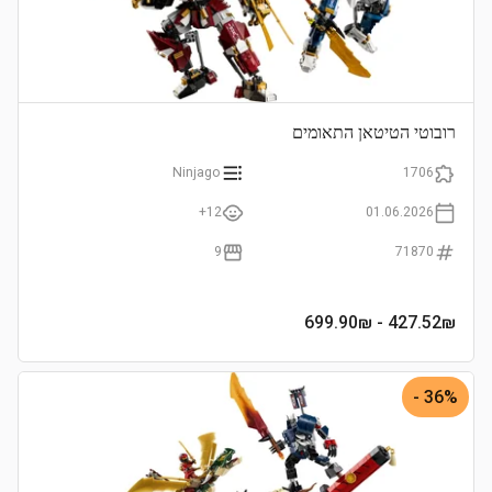
רובוטי הטיטאן התאומים
Ninjago
1706
12+
01.06.2026
9
71870
- 699.90₪
427.52
₪
36% -