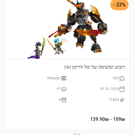
23% -
רובוט המשימה של קול ודרקון זאין
Ninjago
364
7+
01.01.2026
6
71854
- 139.90₪
109
₪