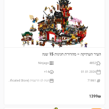
העיר העתיקה – מהדורת חגיגות 15 שנה
Ninjago
4852
14+
01.01.2026
71861
חנות לגו הרשמית (LEGO Certificated Store)
1399
₪