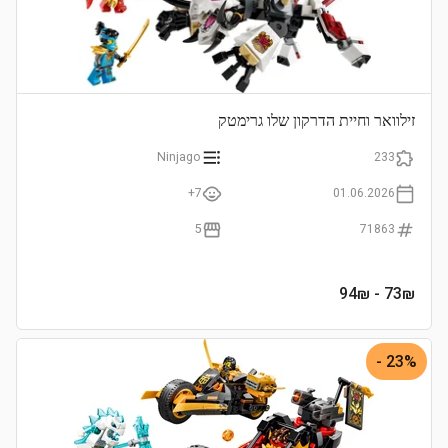
זילוואר וחיית הדרקון שלו גרימטק
Ninjago
233
7+
01.06.2026
5
71863
- 94₪
73
₪
23% -