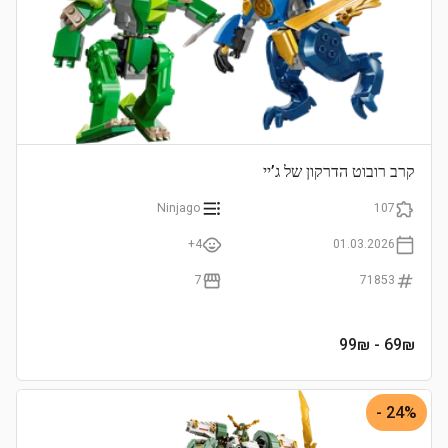
קרב רובוט הדרקון של ג’יי
Ninjago
107
4+
01.03.2026
7
71853
- 99₪
69
₪
24% -