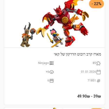
22% -
מארז קרב רובוט הדרקון של קאי
Ninjago
85
6+
01.01.2026
6
71851
- 49.90₪
39
₪