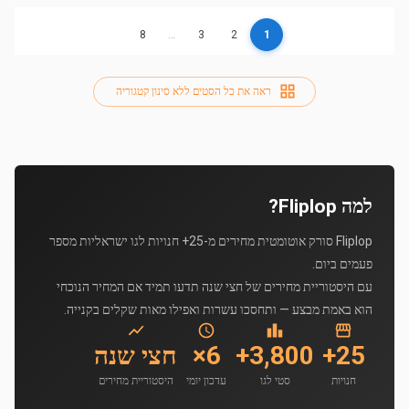
8
…
3
2
1
ראה את כל הסטים ללא סינון קטגוריה
למה Fliplop?
Fliplop סורק אוטומטית מחירים מ-25+ חנויות לגו ישראליות מספר
פעמים ביום.
עם היסטוריית מחירים של חצי שנה תדעו תמיד אם המחיר הנוכחי
הוא באמת מבצע — ותחסכו עשרות ואפילו מאות שקלים בקנייה.
25+
3,800+
6×
חצי שנה
חנויות
סטי לגו
עדכון יומי
היסטוריית מחירים