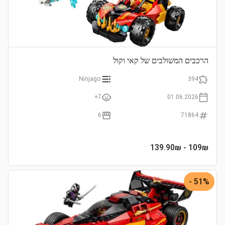
הרכבים המשולבים של קאי וקול
Ninjago
394
7+
01.06.2026
6
71864
- 139.90₪
109
₪
51% -