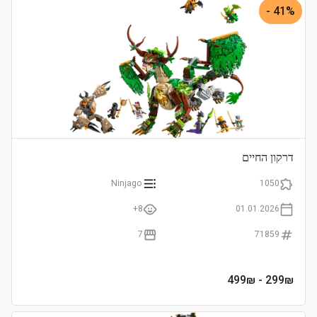
41% -
דרקון החיים
Ninjago
1050
8+
01.01.2026
7
71859
- 499₪
299
₪