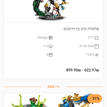
אולטרה קרב בין דרקונים
Ninjago
2177
12+
01.06.2026
8
71872
- 899.90₪
622.97
₪
מרץ 2026
31% -