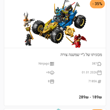
35% -
מכוניתו של ג'יי שמשנה צורה
Ninjago
387
8+
01.01.2026
8
71856
- 289₪
189
₪