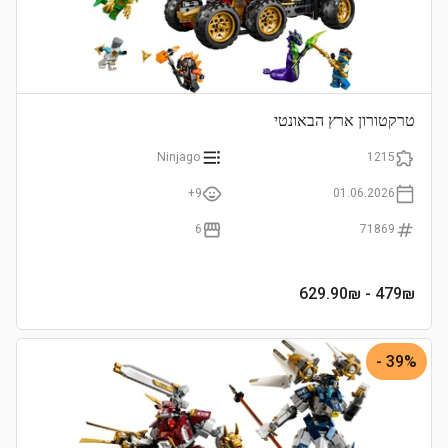
טרקטורון ארץ הבאונטי
Ninjago
1215
9+
01.06.2026
6
71869
- 629.90₪
479
₪
39% -