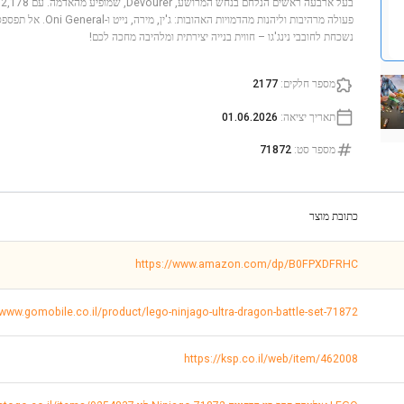
ב
פעולה מרהיבות וליהנות מהדמו
נשכחת לחובבי נינג'גו – חווית בנייה יצירתית ומלהיבה מחכה לכם!
מספר חלקים
:
2177
תאריך יציאה
:
01.06.2026
מספר סט
:
71872
כתובת מוצר
https://www.amazon.com/dp/B0FPXDFRHC
/www.gomobile.co.il/product/lego-ninjago-ultra-dragon-battle-set-71872
https://ksp.co.il/web/item/462008