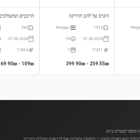
הקרב על להב הדרקון
הרכבים המשולבים 
394
Ninjago
1016
Ninj
01.06.2026
9+
01.06.2026
71864
7
71871
- 169.90₪
109
₪
- 399.90₪
259.55
₪
נוכחי הוא באמת מבצע — ותחסכו עשרות ואפילו מאות שקלים בקנייה.