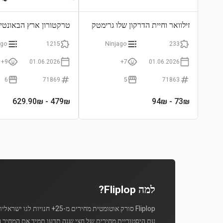
זילוואר וחיית הדרקון שלו גרימטק
טרקטורון ארץ הבאונטי
ago
1215
Ninjago
233
9+
01.06.2026
7+
01.06.2026
6
71869
5
71863
- 629.90₪
479
₪
- 94₪
73
₪
למה Fliplop?
Fliplop סורק אוטומטית מחירים מ-25+ חנויות לגו ישראליות מספר פעמים ביום.
עם היסטוריית מחירים של חצי שנה תדעו תמיד אם המחיר ה