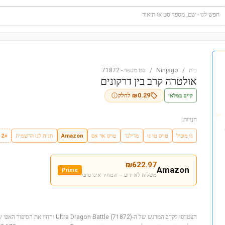
חפש לגו - שם, מספר סט או תיאור
בית
/
Ninjago
/
סט מספר
-
71872
אולטרה קרב בין דרקונים
קיים במלאי
0.29
₪
לחלק
חנויות:
גו מוביל
טויס טו גו
מדילנד
טויס אר אס
Amazon
חנות לגו הרשמית
+2
₪
622.97
Amazon
Prime
משלוח לא ידוע — המחיר אינו סופי
הצטרפו לקרב המרגש של ה-Dragon Battle (71872