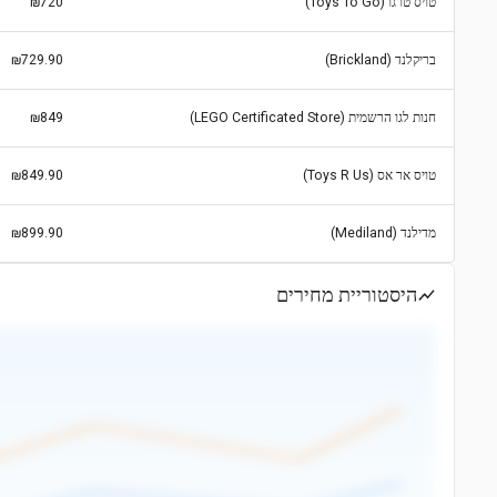
טויס טו גו (Toys To Go)
₪720
בריקלנד (Brickland)
₪729.90
חנות לגו הרשמית (LEGO Certificated Store)
₪849
טויס אר אס (Toys R Us)
₪849.90
מדילנד (Mediland)
₪899.90
היסטוריית מחירים