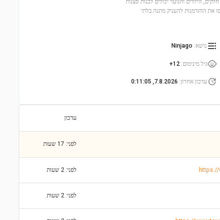
על ארבעה ראשים הנלחם בנחש המרושע, Devourer, שמופיע מהאדמה. עם 2,178 חלקים, הילדים והנוער יכולים לבנות סצנות
יות האהובות: ג'ין, מירה, נייט ו-Oni General. אל תפספסו את ההזדמנות להעניק מתנה בלתי
נושא
:
Ninjago
גיל מינימום
:
12+
עדכון אחרון
:
7.8.2026, 0:11:05
עדכון
לפני: 17 שעות
https:/
לפני: 2 שעות
לפני: 2 שעות