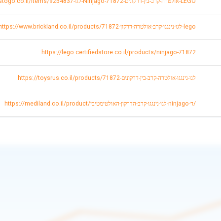
https://www.toystogo.co.il/items/9254837-לגו-Ninjago-אולטרה-קרב-בין-דרקונים-71872-LEGO
https://www.brickland.co.il/products/לגו-נינגגו-קרב-אולטרה-דרקון-71872-lego
https://lego.certifiedstore.co.il/products/ninjago-71872
https://toysrus.co.il/products/לגו-נינגגו-אולטרה-קרב-בין-דרקונים-71872
https://mediland.co.il/product/לגו-נינגגו-קרב-הדרקון-האולטימטיבי-ninjago-ד/