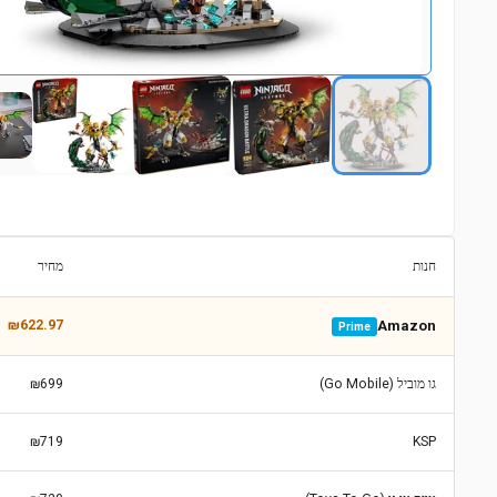
חנות
מחיר
₪622.97
Amazon
Prime
גו מוביל (Go Mobile)
₪699
₪719
KSP