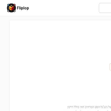
Fliplop
Ultra ) והחיו את הסיפור האפי של נינג'גו! הסט המרהיב הזה כולל דרקון