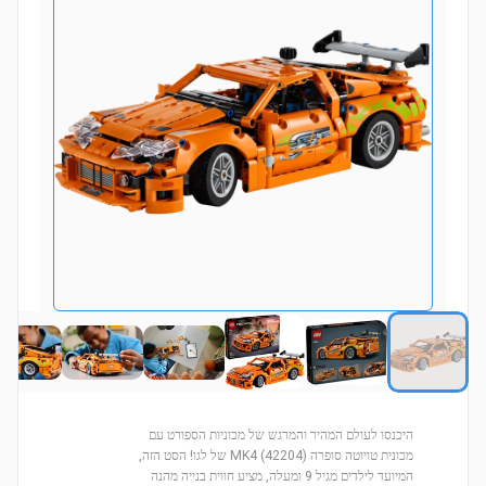
היכנסו לעולם המהיר והמרגש של מכוניות הספורט עם
מכונית טויוטה סופרה MK4 (42204) של לגו! הסט הזה,
המיועד לילדים מגיל 9 ומעלה, מציע חווית בנייה מהנה