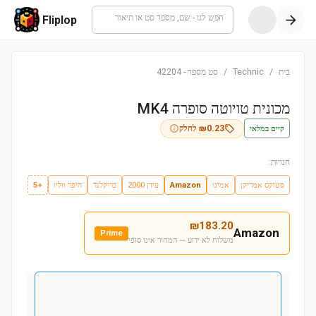
חפש לגו - שם, מספר סט או תיאור
Fliplop
בית
/
Technic
/
סט מספר
-
42204
מכונית טויוטה סופרה MK4
קיים במלאי
0.23
₪
לחלק
חנויות:
סטוקס אמריקן
אמיגו
Amazon
עידן 2000
בריקלנד
היפר ווליו
+5
₪
183.20
Amazon
Prime
משלוח לא ידוע — המחיר אינו סופי