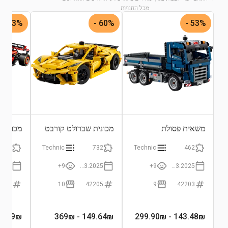
מכל החנויות
53% -
60% -
53% -
התחבר לצפייה בגרף
משאית פסולת
מכונית שברולט קורבט
סטינגריי
24
1361
Technic
732
Technic
462
9+
01.03.2025
9+
01.03.2025
2207
10
42205
9
42203
90₪
699
₪
- 369₪
149.64
₪
- 299.90₪
143.48
₪