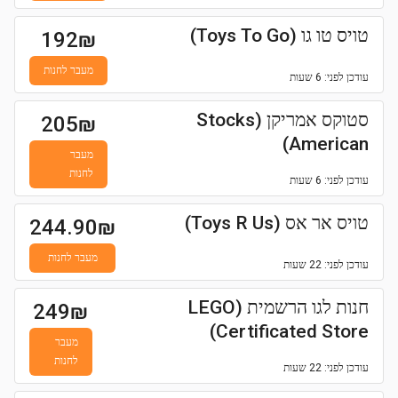
טויס טו גו (Toys To Go)
192
₪
מעבר לחנות
עודכן
לפני: 6 שעות
סטוקס אמריקן (Stocks
205
₪
American)
מעבר
לחנות
עודכן
לפני: 6 שעות
טויס אר אס (Toys R Us)
244.90
₪
מעבר לחנות
עודכן
לפני: 22 שעות
חנות לגו הרשמית (LEGO
249
₪
Certificated Store)
מעבר
לחנות
עודכן
לפני: 22 שעות