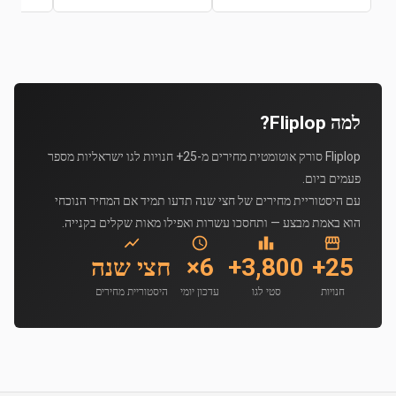
למה Fliplop?
Fliplop סורק אוטומטית מחירים מ-25+ חנויות לגו ישראליות מספר
פעמים ביום.
עם היסטוריית מחירים של חצי שנה תדעו תמיד אם המחיר הנוכחי
הוא באמת מבצע — ותחסכו עשרות ואפילו מאות שקלים בקנייה.
25+
3,800+
6×
חצי שנה
חנויות
סטי לגו
עדכון יומי
היסטוריית מחירים