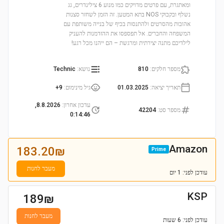
ומאתגרת, עם פרטים מדויקים כמו מנוע 6 צילינדרים, גג
נשלף ובקבוקי NOS בתא המטען. זה הזמן לשחזר סצנות
אהובות מהסרטים ולהתנסות בכיף של בנייה משותפת עם
המשפחה והחברים. אל תפספסו את ההזדמנות להעניק
לילדיכם מתנה יצירתית ומרגשת – הם ייהנו מכל רגע!
מספר חלקים
:
810
נושא
:
Technic
תאריך יציאה
:
01.03.2025
גיל מינימום
:
9+
עדכון אחרון
:
8.8.2026,
מספר סט
:
42204
0:14:46
Amazon
183.20
₪
Prime
מעבר לחנות
עודכן
לפני: 1 יום
KSP
189
₪
מעבר לחנות
עודכן
לפני: 6 שעות