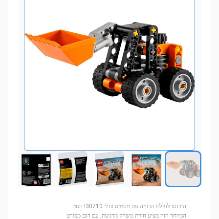
היכנסו לעולם הבנייה עם מעמיס זחלי 30710! הסט
המיוחד הזה מציע חווית משחק מרגשת, עם דגם מפורט