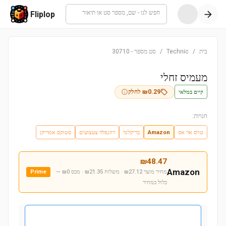
חפש לגו - שם, מספר סט או תיאור
Fliplop
בית
/
Technic
/
סט מספר
-
30710
מעמיס זחלי
קיים במלאי
0.29
₪
לחלק
חנויות:
טויס אר אס
Amazon
בריקלנד
רוזנפלד צעצועים
סטוקס אמריקן
₪
48.47
Amazon
מחיר מוצר ₪27.12 · משלוח ₪21.35 · מכס ₪0
—
Prime
כלול במחיר