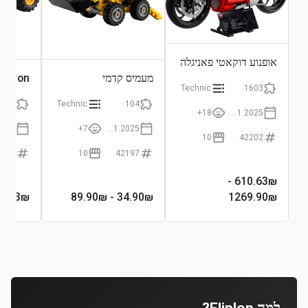
אופנוע דוקאטי פאניגלה
V4 S
מעמיס קדמי
DIGatron מ
Technic
1603
218
Technic
104
18+
01.01.2025
7+
01.01.2025
10
42202
2199
10
42197
-
610.63
₪
8.03
₪
- 89.90₪
34.90
₪
1269.90₪