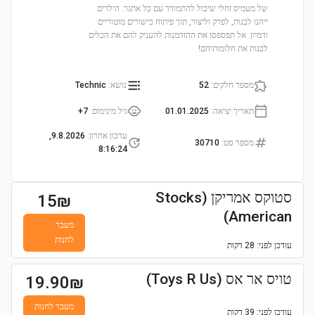
של מעמיס זחלי שיכול להתמודד עם כל אתגר. הילדים
ייהנו לבנות, לפרק וליצור, תוך פיתוח כישורים מוטוריים
ודמיון. אל תפספסו את ההזדמנות להעניק להם את הכלים
לבנות את חלומותיהם!
מספר חלקים
:
52
נושא
:
Technic
תאריך יציאה
:
01.01.2025
גיל מינימום
:
7+
עדכון אחרון
:
9.8.2026,
מספר סט
:
30710
8:16:24
סטוקס אמריקן (Stocks
15
₪
American)
מעבר
לחנות
עודכן
לפני: 28 דקות
טויס אר אס (Toys R Us)
19.90
₪
מעבר לחנות
עודכן
לפני: 39 דקות