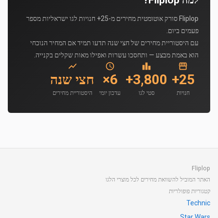
למה Fliplop?
Fliplop סורק אוטומטית מחירים מ-25+ חנויות לגו ישראליות מספר
פעמים ביום.
עם היסטוריית מחירים של חצי שנה תדעו תמיד אם המחיר הנוכחי
הוא באמת מבצע — ותחסכו עשרות ואפילו מאות שקלים בקנייה.
25+
3,800+
6×
חצי שנה
חנויות
סטי לגו
עדכון יומי
היסטוריית מחירים
Fliplop
האתר המוביל להשוואת מחירים לכל מוצרי הלגו
קטגוריות פופולריות
Technic
Star Wars