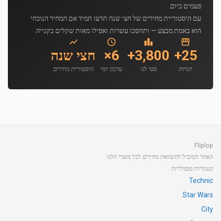
פעמים ביום.
עם היסטוריית מחירים של חצי שנה תדעו תמיד אם המחיר הנוכחי
הוא באמת מבצע — ותחסכו עשרות ואפילו מאות שקלים בקנייה.
25+
3,800+
6×
חצי שנה
חנויות
סטי לגו
עדכון יומי
היסטוריית מחירים
Fliplop
האתר המוביל להשוואת מחירים לכל מוצרי הלגו
קטגוריות פופולריות
Technic
Star Wars
City