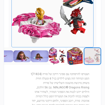
הצטרפו להרפתקה עם ספינר דרקון של סורה (71824)!
הסט המיוחד הזה מציע לילדים בגיל 6 ומעלה חווית
משחק מרגשת מהעונה השלישית של סדרת
NINJAGO® Dragons Rising. עם 56 חלקים,
הילדים ייהנו לבנות את הספינר המהיר, לשחרר אותו
ולצפות בכוחו להכות את המטרה! הסט כולל דמויות
אהובות: סורה, רוכב הספינר, ולוחם דרקוני מרושע, יחד