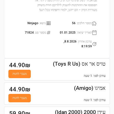
עם אביזרי נשק שיגרמו לכל קרב להיות מעניין יותר. אל
תפספסו את ההזדמנות להעניק לילדיכם חווית משחק
מעוררת דמיון – הם ייהנו, ילמדו ויתפתחו בכל רגע!
מספר חלקים
:
56
נושא
:
Ninjago
תאריך יציאה
:
01.01.2025
מספר סט
:
71824
עדכון אחרון
:
8.8.2026,
8:19:59
טויס אר אס (Toys R Us)
44.90
₪
מעבר לחנות
עודכן
לפני: 1 שעה
אמיגו (Amigo)
44.90
₪
מעבר לחנות
עודכן
לפני: 1 שעה
עידן 2000 (Idan 2000)
59.90
₪