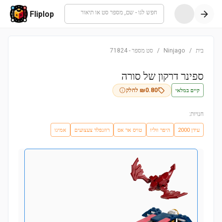
חפש לגו - שם, מספר סט או תיאור
Fliplop
בית
/
Ninjago
/
סט מספר
-
71824
ספינר דרקון של סורה
קיים במלאי
0.80
₪
לחלק
חנויות:
עידן 2000
היפר ווליו
טויס אר אס
רוזנפלד צעצועים
אמיגו