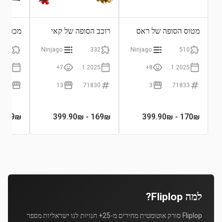
מטוס הסופה של ראס
רוכב הסופה של קאי
מכונת ה
וארין
93
Ninjago
332
Ninjago
510
7+
01.01.2025
8+
01.01.2025
8
13
71830
3
71833
 79.90₪
39
₪
- 399.90₪
169
₪
- 399.90₪
170
₪
למה Fliplop?
Fliplop סורק אוטומטית מחירים מ-25+ חנויות לגו ישראליות מספר