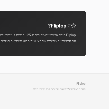
למה Fliplop?
Fliplop סורק אוטומטית מחירים מ-25+ חנויות לגו ישראליות מספר פעמים ביום.
עם היסטוריית מחירים של חצי שנה תדעו תמיד אם המחיר ה
Fliplop
האתר המוביל להשוואת מחירים לכל מוצרי הלגו