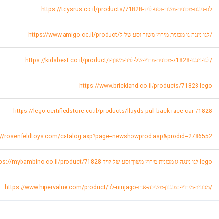
https://toysrus.co.il/products/לגו-נינגגו-מכונית-משוך-וסע-לויד-71828
https://www.amigo.co.il/product/לגו-נינגה-גו-מכונית-מירוץ-משוך-וסע-של-ל/
https://kidsbest.co.il/product/לגו-נינגגו-71828-מכונית-מרוץ-של-לויד-משוך-ו/
https://www.brickland.co.il/products/71828-lego
https://lego.certifiedstore.co.il/products/lloyds-pull-back-race-car-71828
://rosenfeldtoys.com/catalog.asp?page=newshowprod.asp&prodid=2786552
https://mybambino.co.il/product/לגו-נינגה-גו-מכונית-מירוץ-משוך-וסע-של-לויד-71828-lego
https://www.hipervalue.com/product/לגו-ninjago-מכונית-מירוץ-במנגנון-משיכה-אחו/