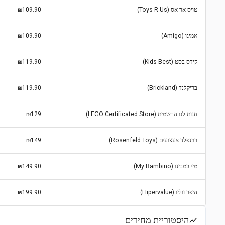
טויס אר אס (Toys R Us)
₪109.90
אמיגו (Amigo)
₪109.90
קידס בסט (Kids Best)
₪119.90
בריקלנד (Brickland)
₪119.90
חנות לגו הרשמית (LEGO Certificated Store)
₪129
רוזנפלד צעצועים (Rosenfeld Toys)
₪149
מיי במבינו (My Bambino)
₪149.90
היפר ווליו (Hipervalue)
₪199.90
היסטוריית מחירים