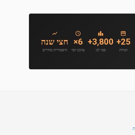
25+
3,800+
6×
חצי שנה
חנויות
סטי לגו
עדכון יומי
היסטוריית מחירים
ת