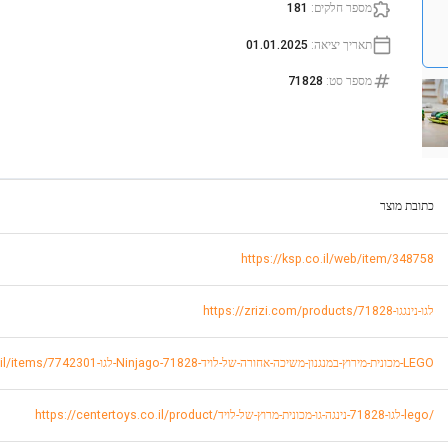
מספר חלקים
:
181
תאריך יציאה
:
01.01.2025
מספר סט
:
71828
כתובת מוצר
https://ksp.co.il/web/item/348758
https://zrizi.com/products/לגו-נינגגו-71828
https://www.toystogo.co.il/items/7742301-לגו-Ninjago-מכונית-מירוץ-במנגנון-משיכה-אחורה-של-לויד-71828-LEGO
https://centertoys.co.il/product/לגו-71828-נינגה-גו-מכונית-מרוץ-של-לויד-lego/