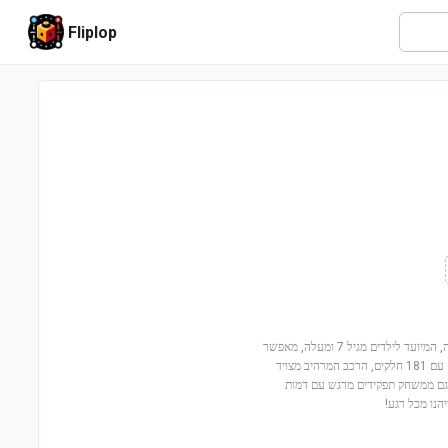
Fliplop
הצטרפו להרפתקה המהירה עם רכב מרוץ עם חזרה של לויד (71828)! הסט המיוחד הזה, המיועד לילדים מגיל 7 ומעלה, מאפשר
להם לחוות את הפעולה המהירה מעונה 3 של סדרת NINJAGO® Dragons Rising. עם 181 חלקים, הרכב המרהיב מצויד
א גם ממשחק תפקידים מרגש עם דמות
הנו מכל רגע!