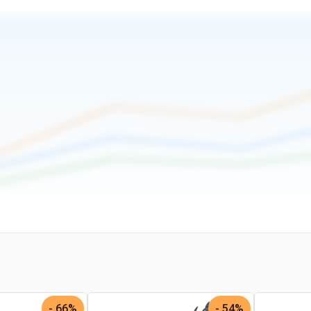
66% -
54% -