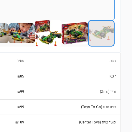
חנות
מחיר
₪85
KSP
זריזי (Zrizi)
₪99
טויס טו גו (Toys To Go)
₪99
סנטר טויס (Center Toys)
₪109