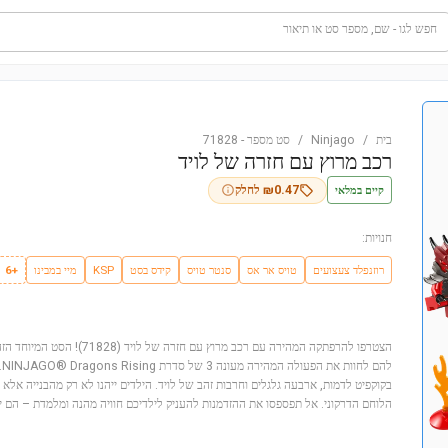
חפש לגו - שם, מספר סט או תיאור
בית
/
Ninjago
/
סט מספר
-
71828
רכב מרוץ עם חזרה של לויד
קיים במלאי
0.47
₪
לחלק
חנויות:
רוזנפלד צעצועים
טויס אר אס
סנטר טויס
קידס בסט
KSP
מיי במבינו
+6
בקוקפיט לדמות, ארבעה גלגלים וחרבות זהב של לויד. הילדים ייהנו לא רק מהבנייה אל
הלוחם הדרקוני. אל תפספסו את ההזדמנות להעניק לילדיכם חוויה מהנה ומלמדת – הם יי