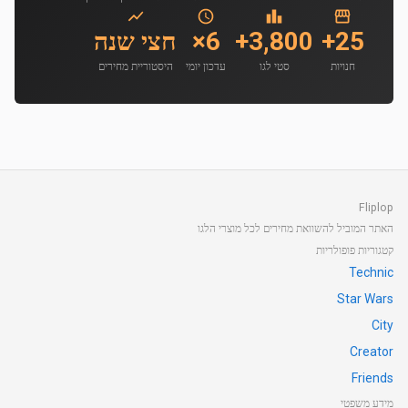
25+
3,800+
6×
חצי שנה
חנויות
סטי לגו
עדכון יומי
היסטוריית מחירים
Fliplop
האתר המוביל להשוואת מחירים לכל מוצרי הלגו
קטגוריות פופולריות
Technic
Star Wars
City
Creator
Friends
מידע משפטי