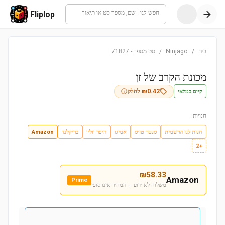
חפש לגו - שם, מספר סט או תיאור
Fliplop
בית
/
Ninjago
/
סט מספר
-
71827
מכונת הקרב של זן
קיים במלאי
0.42
₪
לחלק
חנויות:
חנות לגו הרשמית
סנטר טויס
אמיגו
היפר ווליו
בריקלנד
Amazon
+2
₪
58.33
Amazon
Prime
משלוח לא ידוע — המחיר אינו סופי