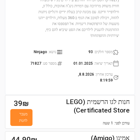
(71827)! הסט המיוחד הזה מציע לילדים מגיל 6 ומעלה
חווית משחק מרהיבה עם דמויות נינג'ה אהובות, כולל זן,
ווילדפייר ודיקס. עם מכונת קרב בעלת ידיים ורגליים ניתנות
להזזה, ויכולת לסובב את הגוף ב-360 מעלות, הילדים ייהנו
משעות של הרפתקאות דינמיות. אל תפספסו את
ההזדמנות להעניק לילדיכם את הסט שיביא להם כיף,
יצירתיות והתפתחות!
מספר חלקים
:
93
נושא
:
Ninjago
תאריך יציאה
:
01.01.2025
מספר סט
:
71827
עדכון אחרון
:
8.8.2026,
8:19:59
חנות לגו הרשמית (LEGO
39
₪
Certificated Store)
מעבר
לחנות
עודכן
לפני: 1 שעה
אמיגו (Amigo)
44.90
₪