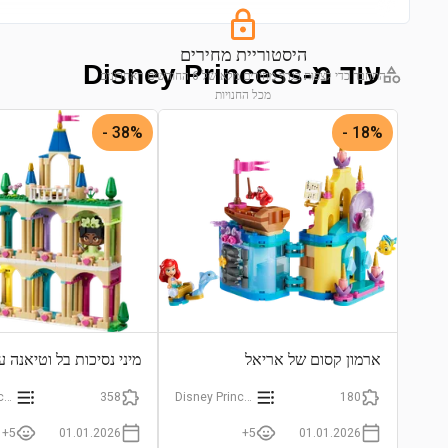
היסטוריית מחירים
עוד מ-Disney Princess
התחבר כדי לצפות בגרף מחירים מלא של 6 החודשים האחרונים
מכל החנויות
התחבר לצפייה בגרף
38% -
18% -
ארמון קסום של אריאל
מיני נסיכות בל וטיאנה 
Disney Princess
358
Disney Princess
180
5+
01.01.2026
5+
01.01.2026