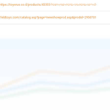
https://toysrus.co.il/products/לגו-דיסני-נסיכות-מיני-נסיכות-יסמין-ורפונזל-43303
enfeldtoys.com/catalog.asp?page=newshowprod.asp&prodid=2950701