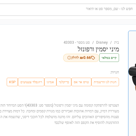
חפש לגו - שם, מספר סט או תיאור
בית
/
Disney
/
סט מספר
-
43303
מיני יסמין ורפונזל
קיים במלאי
0.66
₪
לחלק
חנויות:
חנות לגו הרשמית
טויס אר אס
בריקלנד
אמיגו
רוזנפלד צעצועים
KSP
מעוררת דמיון, עם דמויות אהובות ואביזרים כמו מנורת קסמים ומחבת. כל דמות מצוידת ב
סצנות מהסיפורים האהובים עליהם. זהו מתנה מושלמת לכל חובבי דיסני, שתשמח את הל
ההזדמנות להוסיף את הקסם הזה לאוסף שלכם!