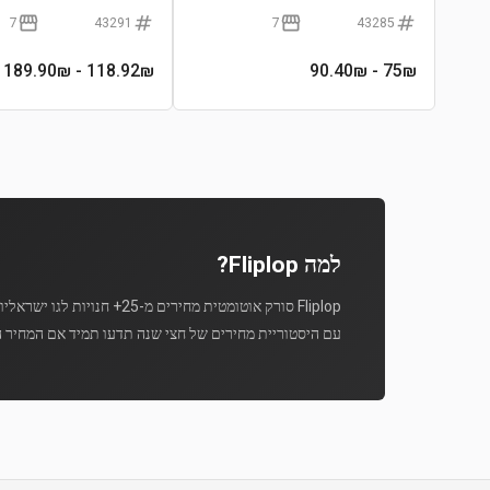
7
43291
7
43285
- 189.90₪
118.92
₪
- 90.40₪
75
₪
למה Fliplop?
Fliplop סורק אוטומטית מחירים מ-25+ חנויות לגו ישראליות מספר פעמים ביום.
עם היסטוריית מחירים של חצי שנה תדעו תמיד אם המחיר ה