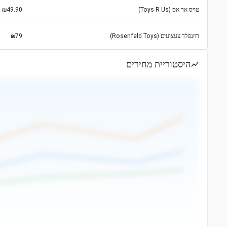
טויס אר אס (Toys R Us)
₪49.90
רוזנפלד צעצועים (Rosenfeld Toys)
₪79
היסטוריית מחירים