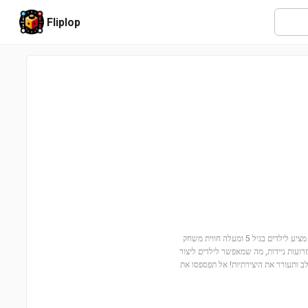
Fliplop
הצטרפו להרפתקה קסומה עם מיני יסמין ורפונזל (מספר סט: 43303)! הסט המיוחד הזה מציע לילדים בגיל 5 ומעלה חווית משחק
זרועות ניידות, מה שמאפשר לילדים ליצור
ב ותעורר את היצירתיות! אל תפספסו את