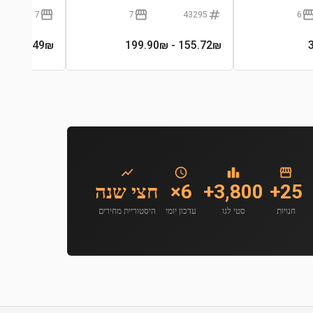
7
7
43295
6
- 270₪
149
₪
- 199.90₪
155.72
₪
25+
3,800+
6×
חצי שנה
חנויות
סטי לגו
עדכון יומי
היסטוריית מחירים