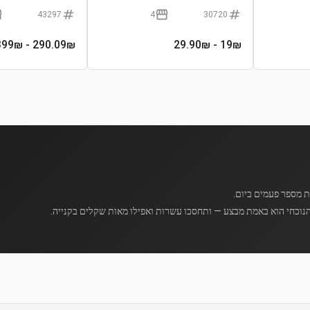
43297
4
30720
- 399₪
290.09
₪
- 29.90₪
19
₪
נוכחי הוא באמת מבצע — ותחסכו עשרות ואפילו מאות שקלים בקנייה.