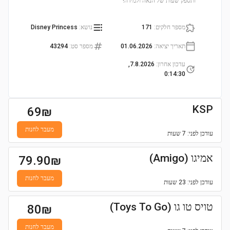
ותספק שעות של הנאה ולמידה!
מספר חלקים
:
171
נושא
:
Disney Princess
תאריך יציאה
:
01.06.2026
מספר סט
:
43294
עדכון אחרון
:
7.8.2026,
0:14:30
KSP
69
₪
מעבר לחנות
עודכן
לפני: 7 שעות
אמיגו (Amigo)
79.90
₪
מעבר לחנות
עודכן
לפני: 23 שעות
טויס טו גו (Toys To Go)
80
₪
מעבר לחנות