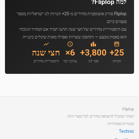
למה Fliplop?
Fliplop סורק אוטומטית מחירים מ-25+ חנויות לגו ישראליות מספר
פעמים ביום.
עם היסטוריית מחירים של חצי שנה תדעו תמיד אם המחיר הנוכחי
הוא באמת מבצע — ותחסכו עשרות ואפילו מאות שקלים בקנייה.
25+
3,800+
6×
חצי שנה
חנויות
סטי לגו
עדכון יומי
היסטוריית מחירים
Fliplop
האתר המוביל להשוואת מחירים לכל מוצרי הלגו
קטגוריות פופולריות
Technic