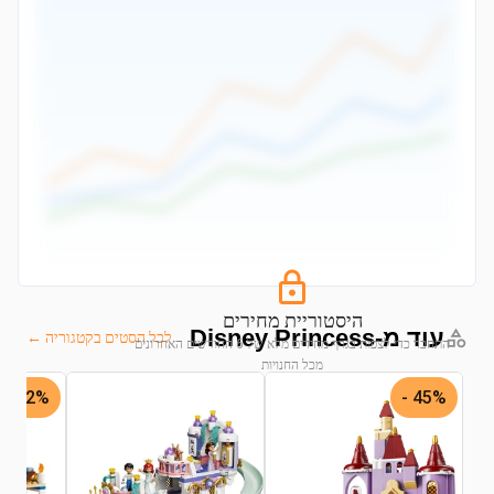
היסטוריית מחירים
עוד מ-Disney Princess
לכל הסטים בקטגוריה ←
התחבר כדי לצפות בגרף מחירים מלא של 6 החודשים האחרונים
מכל החנויות
22% -
45% -
התחבר לצפייה בגרף