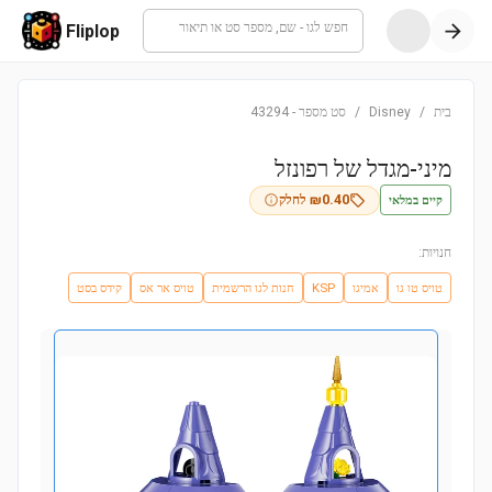
חפש לגו - שם, מספר סט או תיאור
Fliplop
בית
/
Disney
/
סט מספר
-
43294
מיני-מגדל של רפונזל
קיים במלאי
0.40
₪
לחלק
חנויות:
טויס טו גו
אמיגו
KSP
חנות לגו הרשמית
טויס אר אס
קידס בסט