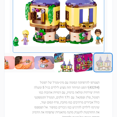
הצטרפו להרפתקה קסומה עם מיני-מגדל של רפונזל
(43294)! הסט המיוחד הזה מציע לילדים בגיל 5 ומעלה
חוויה יצירתית ומלאה בדמיון, עם דמויות אהובות כמו
רפונזל, פלין ופסקאל. עם 171 חלקים, המגדל הקומפקטי
כולל אביזרים מרהיבים כמו מחבת, פרח קסום ועוד,
שיגרמו לילדים להרגיש כמו גיבורים בסיפור. אל תפספסו
את ההזדמנות להעניק מתנה מהאגדות שתפתח את הדמיון