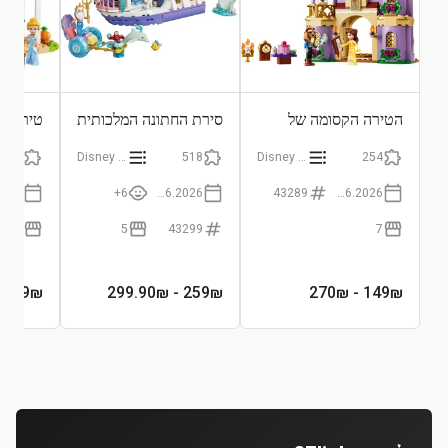
הטירה הקסומה של
סירת החתונה המלכותית
טירת ס
היפה והחיה
של אריאל
חבריה ה
149
Disney Princess
518
Disney Princess
254
6+
01.06.2026
43289
01.06.2026
6
5
43299
7
9₪
109
₪
- 299.90₪
259
₪
- 270₪
149
₪