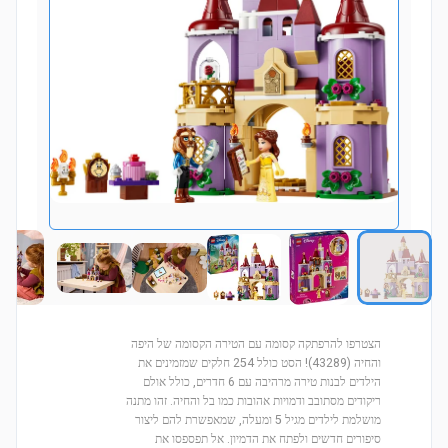
הצטרפו להרפתקה קסומה עם הטירה הקסומה של היפה
והחיה (43289)! הסט כולל 254 חלקים שמזמינים את
הילדים לבנות טירה מרהיבה עם 6 חדרים, כולל אולם
ריקודים מסתובב ודמויות אהובות כמו בל והחיה. זהו מתנה
מושלמת לילדים מגיל 5 ומעלה, שמאפשרת להם ליצור
סיפורים חדשים ולפתח את הדמיון. אל תפספסו את