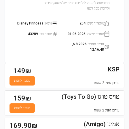
ההזדמנות להעניק לילדיכם חוויה של משחק יצירתי
וליהנות מכל רגע!
מספר חלקים
:
254
נושא
:
Disney Princess
תאריך יציאה
:
01.06.2026
מספר סט
:
43289
עדכון אחרון
:
6.8.2026,
12:16:48
KSP
149
₪
מעבר לחנות
עודכן
לפני: 2 שעות
טויס טו גו (Toys To Go)
159
₪
מעבר לחנות
עודכן
לפני: 2 שעות
אמיגו (Amigo)
169.90
₪