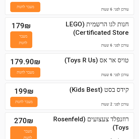
מעבר לחנות
עודכן
לפני: 6 שעות
חנות לגו הרשמית (LEGO
179
₪
Certificated Store)
מעבר
לחנות
עודכן
לפני: 6 שעות
טויס אר אס (Toys R Us)
179.90
₪
מעבר לחנות
עודכן
לפני: 6 שעות
קידס בסט (Kids Best)
199
₪
מעבר לחנות
עודכן
לפני: 2 שעות
רוזנפלד צעצועים (Rosenfeld
270
₪
Toys)
מעבר
לחנות