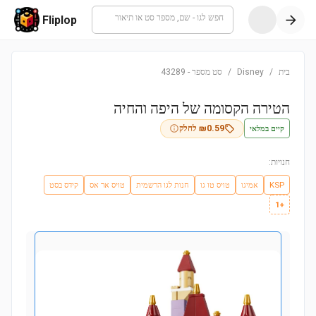
חפש לגו - שם, מספר סט או תיאור
Fliplop
בית
/
Disney
/
סט מספר
-
43289
הטירה הקסומה של היפה והחיה
קיים במלאי
0.59
₪
לחלק
חנויות:
KSP
אמיגו
טויס טו גו
חנות לגו הרשמית
טויס אר אס
קידס בסט
+1