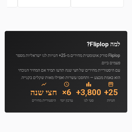
למה Fliplop?
Fliplop סורק אוטומטית מחירים מ-25+ חנויות לגו ישראליות מספר
פעמים ביום.
עם היסטוריית מחירים של חצי שנה תדעו תמיד אם המחיר הנוכחי
הוא באמת מבצע — ותחסכו עשרות ואפילו מאות שקלים בקנייה.
25+
3,800+
6×
חצי שנה
חנויות
סטי לגו
עדכון יומי
היסטוריית מחירים