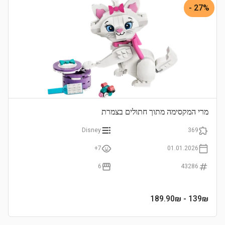
27% -
מרי המקסימה מתוך חתולים בצמרת
Disney
369
7+
01.01.2026
6
43286
- 189.90₪
139
₪