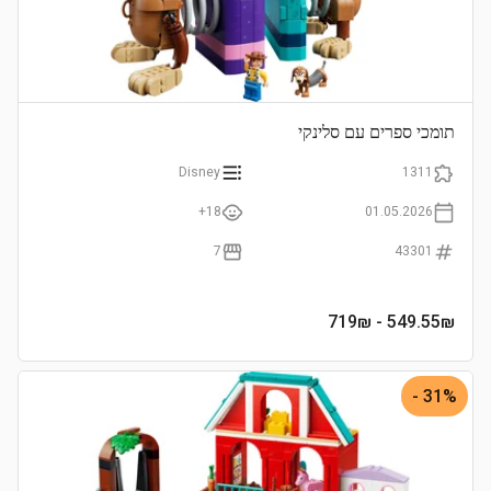
תומכי ספרים עם סלינקי
Disney
1311
18+
01.05.2026
7
43301
- 719₪
549.55
₪
31% -