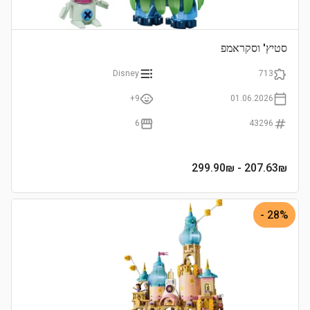
סטיץ' וסקראמפ
Disney
713
9+
01.06.2026
6
43296
- 299.90₪
207.63
₪
28% -