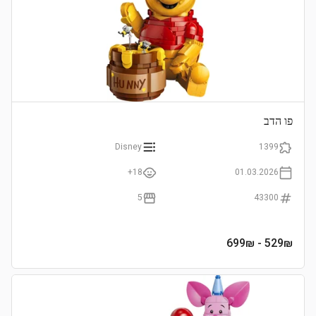
פו הדב
Disney
1399
18+
01.03.2026
5
43300
- 699₪
529
₪