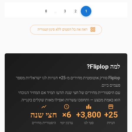
8
…
3
2
1
ראה את כל הסטים ללא סינון קטגוריה
למה Fliplop?
Fliplop סורק אוטומטית מחירים מ-25+ חנויות לגו ישראליות מספר
פעמים ביום.
עם היסטוריית מחירים של חצי שנה תדעו תמיד אם המחיר הנוכחי
הוא באמת מבצע — ותחסכו עשרות ואפילו מאות שקלים בקנייה.
25+
3,800+
6×
חצי שנה
חנויות
סטי לגו
עדכון יומי
היסטוריית מחירים