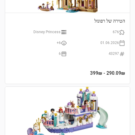
הטירה של רפונזל
Disney Princess
676
6+
01.06.2026
6
43297
- 399₪
290.09
₪