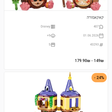
קאקאמורה
Disney
407
9+
01.06.2026
5
43293
- 179.90₪
149
₪
24% -