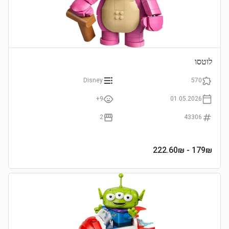
לוטסו
Disney
570
9+
01.05.2026
2
43306
- 222.60₪
179
₪