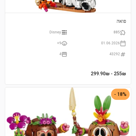
פואה
Disney
885
9+
01.06.2026
4
43292
- 299.90₪
255
₪
18% -