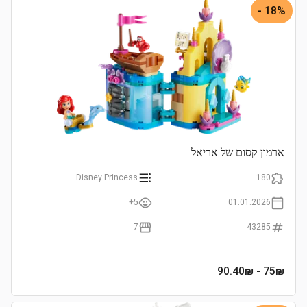
18% -
ארמון קסום של אריאל
Disney Princess
180
5+
01.01.2026
7
43285
- 90.40₪
75
₪