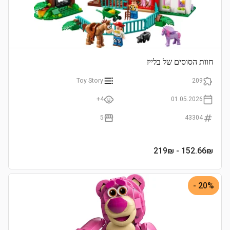
חוות הסוסים של בלייז
Toy Story
209
4+
01.05.2026
5
43304
- 219₪
152.66
₪
20% -