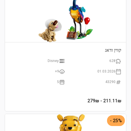
קווין ודאג
Disney
628
9+
01.03.2026
5
43290
- 279₪
211.11
₪
25% -