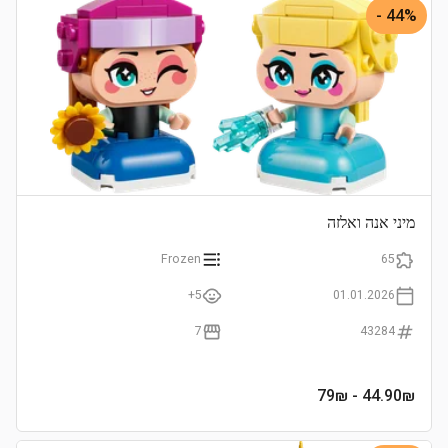
44% -
מיני אנה ואלזה
Frozen
65
5+
01.01.2026
7
43284
- 79₪
44.90
₪