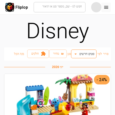
חפש לגו - שם, מספר סט או תיאור
Fliplop
Disney
₪
מחיר
חלקים
סדר לפי:
סטים חדשים
:סנן
נקה הכל
יוני 2026
24% -