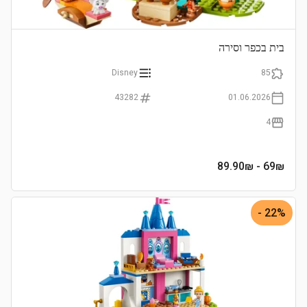
בית בכפר וסירה
Disney
85
43282
01.06.2026
4
- 89.90₪
69
₪
22% -