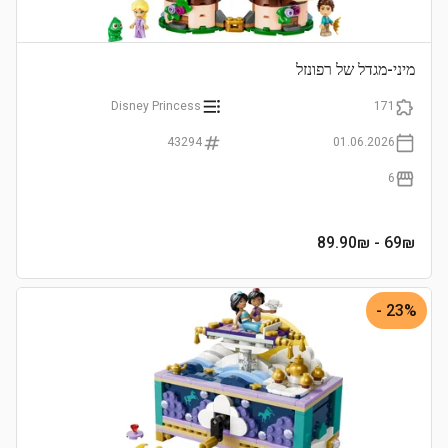
מיני-מגדל של רפונזל
Disney Princess
171
43294
01.06.2026
6
- 89.90₪
69
₪
23% -