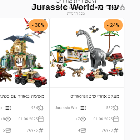
היסטוריית מחירים
עוד מ-Jurassic World
התחבר כדי לצפות בגרף מחירים מלא של 6 החודשים האחרונים
מכל החנויות
התחבר לצפייה בגרף
30% -
24% -
מעקב אחרי טיטאנוזאורוס
משימה באוויר עם ספינוז
וראפטור
וקוואצלקואטלוס
Jurassic World
984
Jurassic World
582
8+
01.06.2025
7+
01.06.2025
5
76976
4
76973