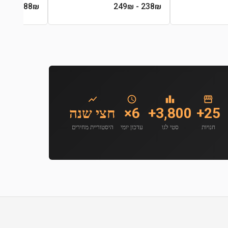
- 1379₪
1088
₪
- 249₪
238
₪
25+
3,800+
6×
חצי שנה
חנויות
סטי לגו
עדכון יומי
היסטוריית מחירים