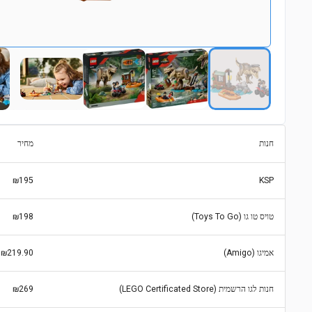
חנות
מחיר
₪195
KSP
טויס טו גו (Toys To Go)
₪198
אמיגו (Amigo)
₪219.90
חנות לגו הרשמית (LEGO Certificated Store)
₪269