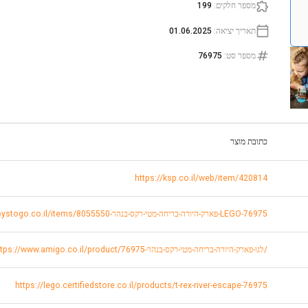
מספר חלקים
:
199
תאריך יציאה
:
01.06.2025
מספר סט
:
76975
כתובת מוצר
https://ksp.co.il/web/item/420814
https://www.toystogo.co.il/items/8055550-פארק-היורה-בריחה-מטי-רקס-בנהר-LEGO-76975
https://www.amigo.co.il/product/לגו-פארק-היורה-בריחה-מטי-רקס-בנהר-76975/
https://lego.certifiedstore.co.il/products/t-rex-river-escape-76975