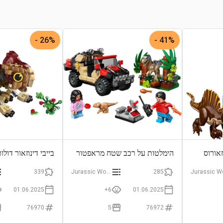
26% -
41% -
אורוס
הימלטות על רכב שטח מראפטור
בייבי דינוזאור דולו
339
Jurassic World
285
01.06.2025
6+
01.06.2025
76970
5
76972