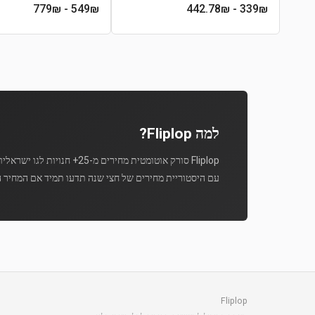
- 779₪
549
₪
- 442.78₪
339
₪
למה Fliplop?
Fliplop סורק אוטומטית מחירים מ-25+ חנויות לגו ישראליות מספר פעמים ביום.
עם היסטוריית מחירים של חצי שנה תדעו תמיד אם המחיר ה
Fliplop