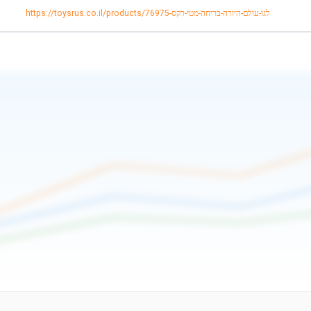
https://toysrus.co.il/products/לגו-עולם-היורה-בריחה-מטי-רקס-76975