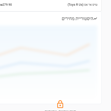
טויס אר אס (Toys R Us)
₪279.90
היסטוריית מחירים