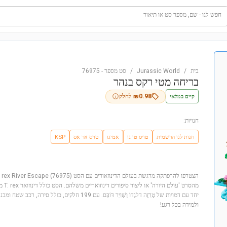
חפש לגו - שם, מספר סט או תיאור
בית
/
Jurassic World
/
סט מספר
-
76975
בריחה מטי רקס בנהר
קיים במלאי
0.98
₪
לחלק
חנויות:
חנות לגו הרשמית
טויס טו גו
אמיגו
טויס אר אס
KSP
מהסרט
יחד עם דמויות של טֶרֵזָה דלגָדוֹ וְשָׁוִיֵּר דּוֹבְּס. עם 199 
ולמידה בכל רגע!