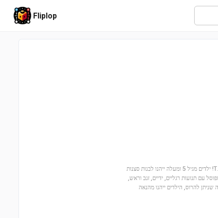
Fliplop
הצטרפו להרפתקה מרגשת בעולם הדינוזאורים עם הסט T. rex River Escape (76975)! ילדים מגיל 5 ומעלה ייהנו לבנות סצנות
 'עולם היורה' או ליצור סיפורים דינוזואריים משלהם. הסט כולל דינוזואר T. rex מפוסל עם תנועות רגליים, ידיים, זנב וראש,
חלקים, כולל סירה, רכב שטח ומבנה שניתן להרוס, הילדים ייהנו מהנאה