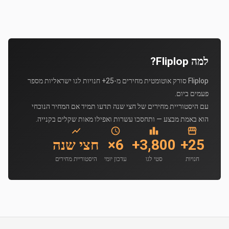
למה Fliplop?
Fliplop סורק אוטומטית מחירים מ-25+ חנויות לגו ישראליות מספר
פעמים ביום.
עם היסטוריית מחירים של חצי שנה תדעו תמיד אם המחיר הנוכחי
הוא באמת מבצע — ותחסכו עשרות ואפילו מאות שקלים בקנייה.
25+
3,800+
6×
חצי שנה
חנויות
סטי לגו
עדכון יומי
היסטוריית מחירים