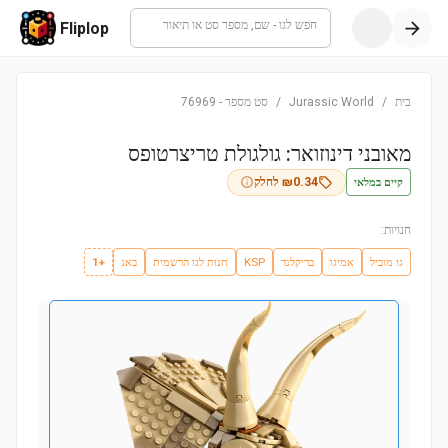
חפש לגו - שם, מספר סט או תיאור
Fliplop
בית
/
Jurassic World
/
סט מספר
-
76969
מאובני דינוזואר: גולגולת טריצרטופס
קיים במלאי
0.34
₪
לחלק
חנויות:
גו מוביל
אמיגו
בריקלנד
KSP
חנות לגו הרשמית
באג
+1