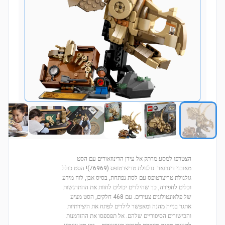
הצטרפו למסע מרתק אל עידן הדינוזאורים עם הסט
מאובני דינוזואר: גולגולת טריצרטופס (76969)! הסט כולל
גולגולת טריצרטופס עם לסת נפתחת, בסיס אבן, לוח מידע
וכלים לחפירה, כך שהילדים יכולים לחוות את ההתרגשות
של פלאונטולוגים צעירים. עם 468 חלקים, הסט מציע
אתגר בנייה מהנה ומאפשר לילדים לפתח את היצירתיות
והכישורים הסיפוריים שלהם. אל תפספסו את ההזדמנות