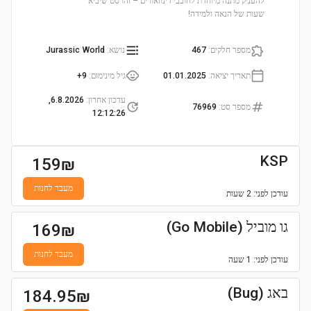
להעניק מתנה מיוחדת לחובבי דינוזאורים – זהו סט שיביא
שעות של הנאה ולמידה!
מספר חלקים
:
467
נושא
:
Jurassic World
תאריך יציאה
:
01.01.2025
גיל מינימום
:
9+
עדכון אחרון
:
6.8.2026,
מספר סט
:
76969
12:12:26
KSP
159
₪
מעבר לחנות
עודכן
לפני: 2 שעות
גו מוביל (Go Mobile)
169
₪
מעבר לחנות
עודכן
לפני: 1 שעה
באג (Bug)
184.95
₪