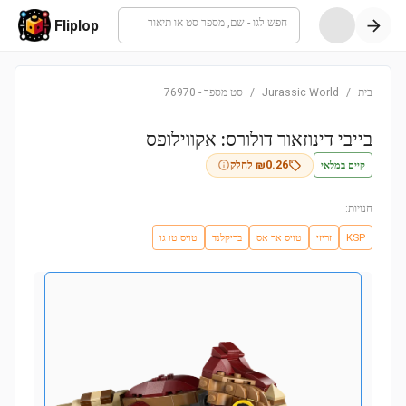
חפש לגו - שם, מספר סט או תיאור
Fliplop
בית
/
Jurassic World
/
סט מספר
-
76970
בייבי דינוזאור דולורס: אקווילופס
קיים במלאי
0.26
₪
לחלק
חנויות:
KSP
זריזי
טויס אר אס
בריקלנד
טויס טו גו