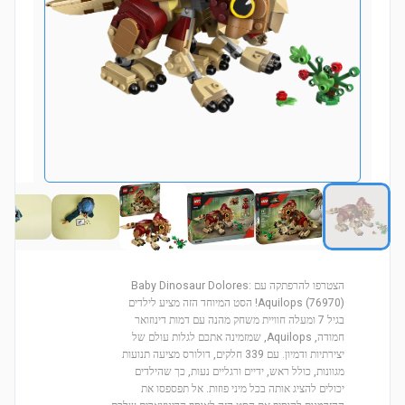
הצטרפו להרפתקה עם Baby Dinosaur Dolores:
Aquilops (76970)! הסט המיוחד הזה מציע לילדים
בגיל 7 ומעלה חוויית משחק מהנה עם דמות דינוזואר
חמודה, Aquilops, שמזמינה אתכם לגלות עולם של
יצירתיות ודמיון. עם 339 חלקים, דולורס מציעה תנועות
מגוונות, כולל ראש, ידיים ורגליים נעות, כך שהילדים
יכולים להציג אותה בכל מיני פוזות. אל תפספסו את