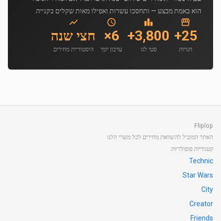
הוא באמת מבצע — ותחסכו עשרות ואפילו מאות שקלים בקנייה.
25+
3,800+
6×
חצי שנה
חנויות
סטי לגו
עדכון יומי
היסטוריית מחירים
Fliplop
האתר המוביל להשוואת מחירים לכל מוצרי הלגו
קטגוריות פופולריות
Technic
Star Wars
City
Creator
Friends