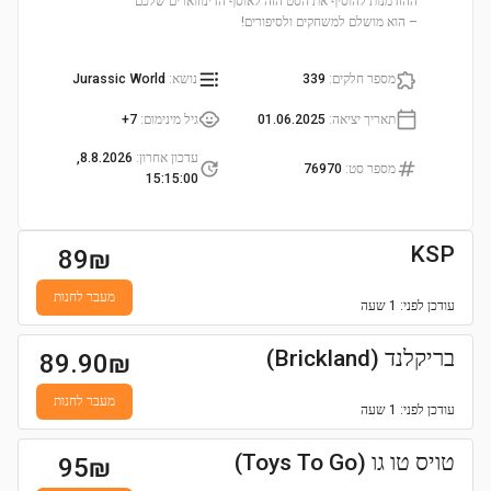
ההזדמנות להוסיף את הסט הזה לאוסף הדינוזוארים שלכם
– הוא מושלם למשחקים ולסיפורים!
מספר חלקים
:
339
נושא
:
Jurassic World
תאריך יציאה
:
01.06.2025
גיל מינימום
:
7+
עדכון אחרון
:
8.8.2026,
מספר סט
:
76970
15:15:00
KSP
89
₪
מעבר לחנות
עודכן
לפני: 1 שעה
בריקלנד (Brickland)
89.90
₪
מעבר לחנות
עודכן
לפני: 1 שעה
טויס טו גו (Toys To Go)
95
₪