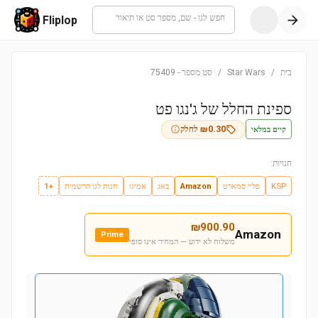
חפש לגו - שם, מספר סט או תיאור
Fliplop
בית
/
Star Wars
/
סט מספר
-
75409
ספינת החלל של ג'נגו פט
קיים במלאי
0.30
₪
לחלק
חנויות:
KSP
פליי סמארט
Amazon
באג
אמיגו
חנות לגו הרשמית
+1
₪
900.90
Amazon
Prime
משלוח לא ידוע — המחיר אינו סופי