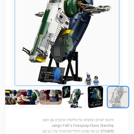
היכנסו לעולם המופלא של מלחמת הכוכבים עם הסט
Jango Fett's Firespray-Class Starship
(75409)! בנו את ספינת החלל האייקונית של ג'נגו פט