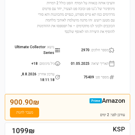
והציבו אותה בגאווה על המדף. הסט כולל 2 דמויות
מיניפיגור של ג'נגו פט ובובה פט הצעיר, יחד עם פרטים
מדהימים כמו תא טייס מפורט, כנפיים מתכווננות ותא סודי
עם מטען רועש. זהו מתנה מושלמת לאוהבי מלחמת
הכוכבים ולבוני לגו מתקדמים – אל תפספסו את ההזדמנות
להוסיף את היצירה הזו לאוסף שלכם!
נושא
:
Ultimate Collector
מספר חלקים
:
2970
Series
תאריך יציאה
:
01.05.2025
גיל מינימום
:
18+
עדכון אחרון
:
8.8.2026,
מספר סט
:
75409
18:11:18
Amazon
900.90
₪
Prime
מעבר לחנות
עודכן
לפני: 2 ימים
KSP
1099
₪