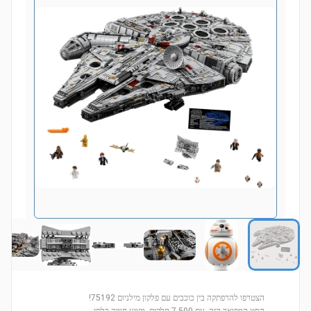
הצטרפו להרפתקה בין כוכבים עם פלקון מילניום 75192!