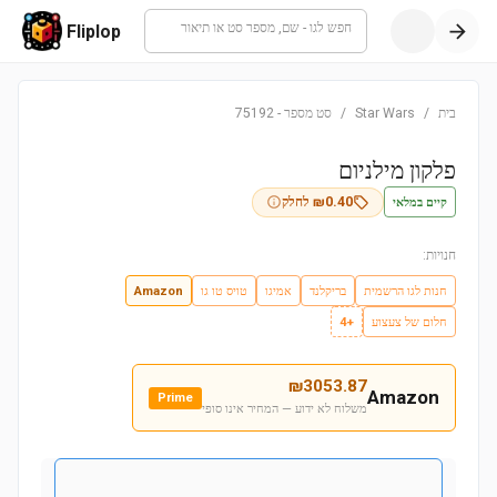
חפש לגו - שם, מספר סט או תיאור
Fliplop
בית
/
Star Wars
/
סט מספר
-
75192
פלקון מילניום
קיים במלאי
0.40
₪
לחלק
חנויות:
חנות לגו הרשמית
בריקלנד
אמיגו
טויס טו גו
Amazon
חלום של צעצוע
+4
₪
3053.87
Amazon
Prime
משלוח לא ידוע — המחיר אינו סופי