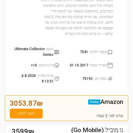
הסט המפואר הזה, עם 7,500 חלקים, מציע חוויה בלתי
נשכחת לכל חובבי מלחמת הכוכבים. תיהנו מהפרטים
המורכבים, מהקוקפיט המפואר ועד לתחנת הירי
המתקדמת. עם דמויות אהובות כמו האן סולו, צ'ובקה
וליאה, תגלו עולמות חדשים של יצירתיות ודמיון. אל
תפספסו את ההזדמנות להוסיף את הסט הזה לאוסף
שלכם – זהו פריט חובה לכל מעריץ!
נושא
:
Ultimate Collector
מספר חלקים
:
7541
Series
תאריך יציאה
:
01.10.2017
גיל מינימום
:
16+
עדכון אחרון
:
6.8.2026,
מספר סט
:
75192
9:13:51
Amazon
3053.87
₪
Prime
מעבר לחנות
עודכן
לפני: 2 שעות
גו מוביל (Go Mobile)
3599
₪