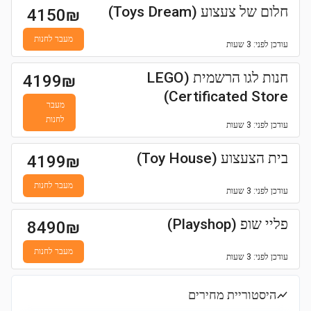
חלום של צעצוע (Toys Dream)
4150
₪
מעבר לחנות
עודכן
לפני: 3 שעות
חנות לגו הרשמית (LEGO
4199
₪
Certificated Store)
מעבר
לחנות
עודכן
לפני: 3 שעות
בית הצעצוע (Toy House)
4199
₪
מעבר לחנות
עודכן
לפני: 3 שעות
פליי שופ (Playshop)
8490
₪
מעבר לחנות
עודכן
לפני: 3 שעות
היסטוריית מחירים