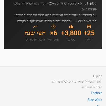
Fliplop סורק אוטומטית מחירים מ-25+ חנויות לגו ישראליות מספר
פעמים ביום.
עם היסטוריית מחירים של חצי שנה תדעו תמיד אם המחיר הנוכחי
הוא באמת מבצע — ותחסכו עשרות ואפילו מאות שקלים בקנייה.
25+
3,800+
6×
חצי שנה
חנויות
סטי לגו
עדכון יומי
היסטוריית מחירים
Fliplop
האתר המוביל להשוואת מחירים לכל מוצרי הלגו
קטגוריות פופולריות
Technic
Star Wars