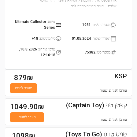
אל תפספסו את ההזדמנות להוסיף את היצירה הזו לאוסף
שלכם – חווית הבנייה מחכה לכם!
נושא
:
Ultimate Collector
מספר חלקים
:
1931
Series
תאריך יציאה
:
01.05.2024
גיל מינימום
:
18+
עדכון אחרון
:
10.8.2026,
מספר סט
:
75382
12:16:18
KSP
879
₪
מעבר לחנות
עודכן
לפני: 2 שעות
קפטן טוי (Captain Toy)
1049.90
₪
מעבר לחנות
עודכן
לפני: 2 שעות
טויס טו גו (Toys To Go)
1098
₪