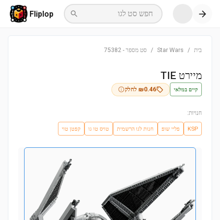
חפש סט לגו
Fliplop
בית
/
Star Wars
/
סט מספר
-
75382
מיירט TIE
קיים במלאי
0.46
₪
לחלק
חנויות:
KSP
פליי שופ
חנות לגו הרשמית
טויס טו גו
קפטן טוי