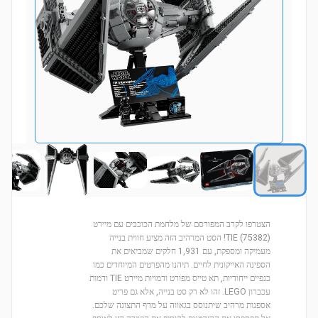
הצטרפו לקרב המפורסם של מלחמת הכוכבים עם מיירט
TIE (75382)! הסט המרהיב הזה מציע חווית בנייה
מעמיקה ומספקת, עם 1,931 חלקים שמביאים את
הספינה האייקונית לחיים. תיהנו מהפרטים המיוחדים כמו
כנפיים ייחודיות, תא טייס מפורט ודמויות מיירט TIE ודמות
עכברון LEGO. זהו לא רק סט בנייה, אלא גם פריט
אספנות מרהיב שיתנוסס בגאווה על מדף התצוגה שלכם.