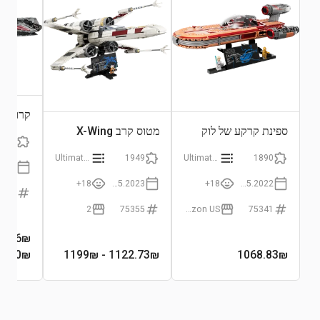
קרוזר 
הרפובל
ספינת קרקע של לוק
מטוס קרב X-Wing
5381
סקייווקר
Ultimate Collector Series
1949
Ultimate Collector Series
1890
18+
01.05.2023
18+
04.05.2022
5367
2
75355
Amazon US
75341
4.26
₪
9.90₪
- 1199₪
1122.73
₪
1068.83
₪