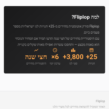
למה Fliplop?
Fliplop סורק אוטומטית מחירים מ-25+ חנויות לגו ישראליות מספר
פעמים ביום.
עם היסטוריית מחירים של חצי שנה תדעו תמיד אם המחיר הנוכחי
הוא באמת מבצע — ותחסכו עשרות ואפילו מאות שקלים בקנייה.
25+
3,800+
6×
חצי שנה
חנויות
סטי לגו
עדכון יומי
היסטוריית מחירים
Fliplop
האתר המוביל להשוואת מחירים לכל מוצרי הלגו