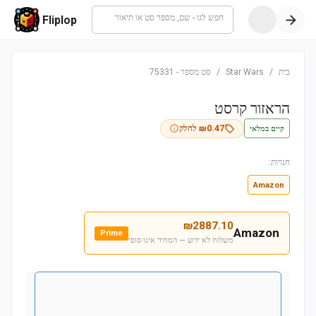
חפש לגו - שם, מספר סט או תיאור
Fliplop
בית
/
Star Wars
/
סט מספר
-
75331
הראזור קרסט
קיים במלאי
0.47
₪
לחלק
חנויות:
Amazon
₪
2887.10
Amazon
Prime
משלוח לא ידוע — המחיר אינו סופי