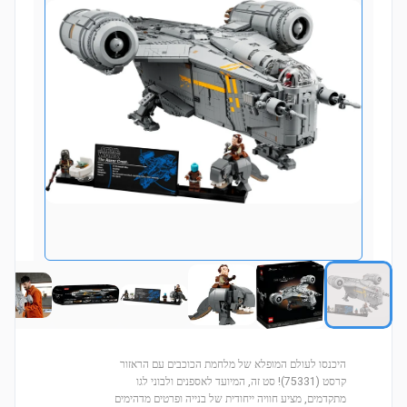
היכנסו לעולם המופלא של מלחמת הכוכבים עם הראזור
קרסט (75331)! סט זה, המיועד לאספנים ולבוני לגו
מתקדמים, מציע חוויה ייחודית של בנייה ופרטים מדהימים