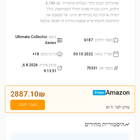
שמזכירים רגעים בלתי נשכחים מהסדרה. עם 6,186
חלקים, תיהנו מבניית ספינת החלל המפורסמת, כולל
דמויות אהובות כמו מנדלוריאן וגרוגו. אל תפספסו את
ההזדמנות להוסיף פריט אספנות מרהיב זה לאוסף שלכם!
נושא
:
Ultimate Collector
מספר חלקים
:
6187
Series
תאריך יציאה
:
03.10.2022
גיל מינימום
:
18+
עדכון אחרון
:
6.8.2026,
מספר סט
:
75331
9:13:51
Amazon
2887.10
₪
Prime
מעבר לחנות
עודכן
לפני: 1 יום
היסטוריית מחירים