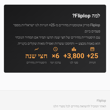
למה Fliplop?
Fliplop סורק אוטומטית מחירים מ-25+ חנויות לגו ישראליות מספר
פעמים ביום.
עם היסטוריית מחירים של חצי שנה תדעו תמיד אם המחיר הנוכחי
הוא באמת מבצע — ותחסכו עשרות ואפילו מאות שקלים בקנייה.
25+
3,800+
6×
חצי שנה
חנויות
סטי לגו
עדכון יומי
היסטוריית מחירים
Fliplop
האתר המוביל להשוואת מחירים לכל מוצרי הלגו