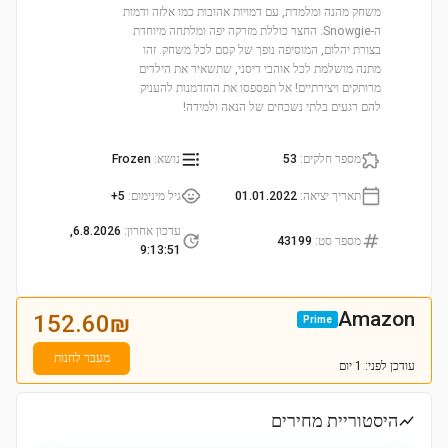
משחק מהנה ומלמדת, עם דמויות אהובות כמו אלזה ודמות
ה-Snowgie. החצר כוללת מזרקה יפה ומלתחה מיוחדת
בצורת יהלום, המוסיפה נופך של קסם לכל משחק. זהו
מתנה מושלמת לכל אוהבי דיסני, שתשאיר את הילדים
מרותקים ויצירתיים! אל תפספסו את ההזדמנות להעניק
להם רגעים בלתי נשכחים של הנאה ולמידה!
מספר חלקים
:
53
נושא
:
Frozen
תאריך יציאה
:
01.01.2022
גיל מינימום
:
5+
עדכון אחרון
:
6.8.2026,
מספר סט
:
43199
9:13:51
Amazon
152.60
₪
Prime
מעבר לחנות
עודכן
לפני: 1 יום
היסטוריית מחירים