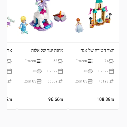
חצר הטירה של אנה
מחנה יער של אלזה
ארץ הפ
וברוני
ואלזה
154
Frozen
58
Frozen
74
5+
24.01.2022
5+
01.01.2022
3194
Amazon US
30559
Amazon US
43198
8.82
₪
96.66
₪
108.38
₪