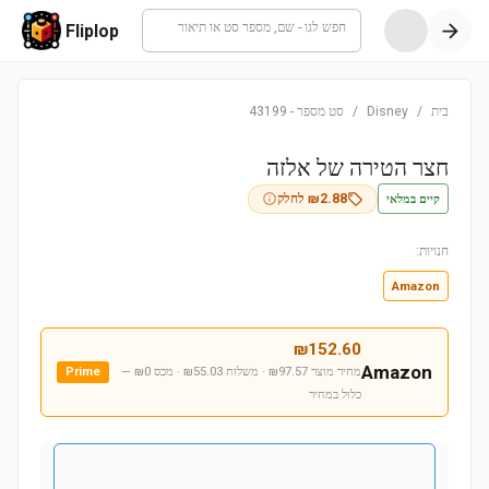
חפש לגו - שם, מספר סט או תיאור
Fliplop
בית
/
Disney
/
סט מספר
-
43199
חצר הטירה של אלזה
קיים במלאי
2.88
₪
לחלק
חנויות:
Amazon
₪
152.60
Amazon
מחיר מוצר ₪97.57 · משלוח ₪55.03 · מכס ₪0
—
Prime
כלול במחיר