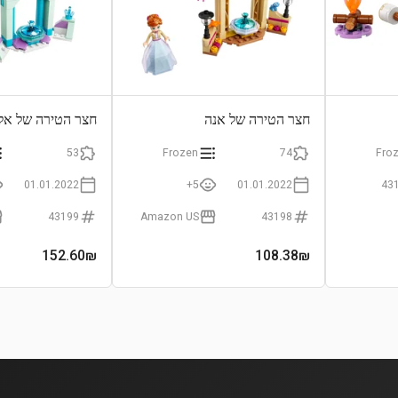
חצר הטירה של אנה
חצר הטירה של אל
53
Frozen
74
Fro
01.01.2022
5+
01.01.2022
43
43199
Amazon US
43198
152.60
₪
108.38
₪