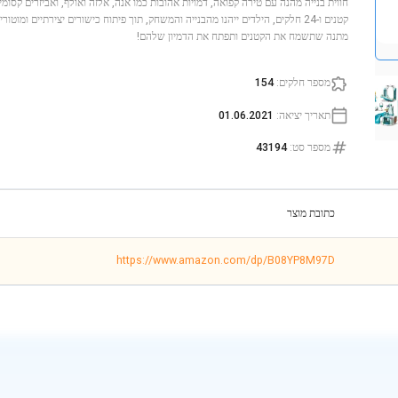
קטנים ו-24 חלקים, הילדים ייהנו מהבנייה והמשחק, תוך פיתוח כישורים יצירתיים ומ
מתנה שתשמח את הקטנים ותפתח את הדמיון שלהם!
מספר חלקים
:
154
תאריך יציאה
:
01.06.2021
מספר סט
:
43194
כתובת מוצר
https://www.amazon.com/dp/B08YP8M97D