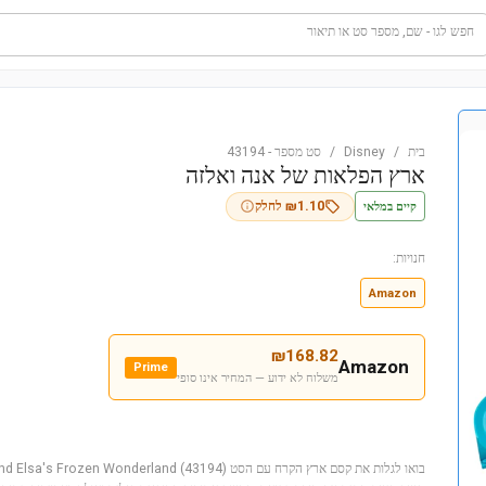
חפש לגו - שם, מספר סט או תיאור
בית
/
Disney
/
סט מספר
-
43194
ארץ הפלאות של אנה ואלזה
קיים במלאי
1.10
₪
לחלק
חנויות:
Amazon
₪
168.82
Amazon
Prime
משלוח לא ידוע — המחיר אינו סופי