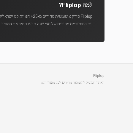
למה Fliplop?
Fliplop סורק אוטומטית מחירים מ-25+ חנויות לגו ישראליות מספר פעמים ביום.
עם היסטוריית מחירים של חצי שנה תדעו תמיד אם המחיר ה
Fliplop
האתר המוביל להשוואת מחירים לכל מוצרי הלגו