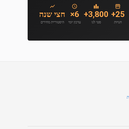
25+
3,800+
6×
חצי שנה
חנויות
סטי לגו
עדכון יומי
היסטוריית מחירים
ת