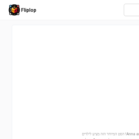
Fliplop
בואו לגלות את קסם ארץ הקרח עם הסט Anna and Elsa's Frozen Wonderland (43194)! הסט המיוחד הזה מציע לילדים