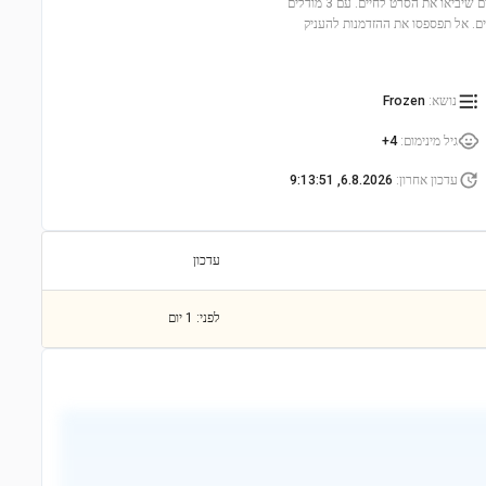
חווית בנייה מהנה עם טירה קפואה, דמויות אהובות כמו אנה, אלזה ואולף, ואביזרים קסומים שיביאו את הסרט לחיים. עם 3 מודלים
וטוריים. אל תפספסו את ההזדמנות להעניק
נושא
:
Frozen
גיל מינימום
:
4+
עדכון אחרון
:
6.8.2026, 9:13:51
עדכון
לפני: 1 יום