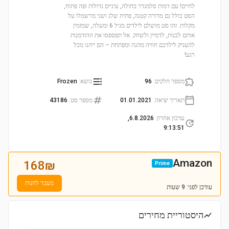
לחיים! עם דמות סלמנדר כחולה, עיניים גדולות ופה פתוח,
הסט כולל גם מדורה קטנה, פתית שלג ושני מרשמלו על
מקלות. זהו סט מושלם לילדים מגיל 6 ומעלה, שמזמין
אותם לבנות, לדמיין ולשחק. אל תפספסו את ההזדמנות
להעניק לילדכם חוויה מהנה ומפתחת – הם ייהנו מכל
רגע!
מספר חלקים
:
96
נושא
:
Frozen
תאריך יציאה
:
01.01.2021
מספר סט
:
43186
עדכון אחרון
:
6.8.2026,
9:13:51
Amazon
168
₪
Prime
מעבר לחנות
עודכן
לפני: 9 שעות
היסטוריית מחירים