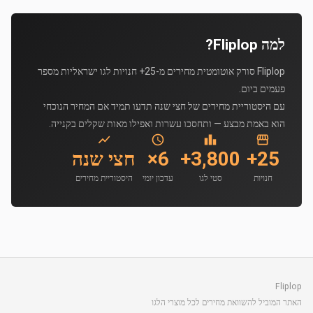
למה Fliplop?
Fliplop סורק אוטומטית מחירים מ-25+ חנויות לגו ישראליות מספר
פעמים ביום.
עם היסטוריית מחירים של חצי שנה תדעו תמיד אם המחיר הנוכחי
הוא באמת מבצע — ותחסכו עשרות ואפילו מאות שקלים בקנייה.
25+
3,800+
6×
חצי שנה
חנויות
סטי לגו
עדכון יומי
היסטוריית מחירים
Fliplop
האתר המוביל להשוואת מחירים לכל מוצרי הלגו