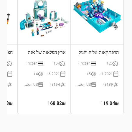
הרפתקאות אלזה והנוק
ארץ הפלאות של אנה
חצר הט
ואלזה
74
Frozen
154
Frozen
125
4+
01.06.2021
5+
01.01.2021
3198
Amazon US
43194
Amazon US
43189
8.38
₪
168.82
₪
119.04
₪