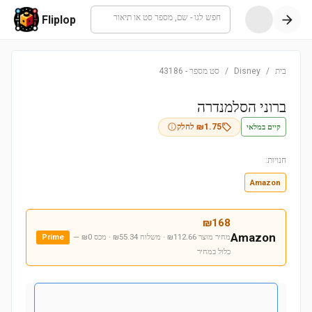
חפש לגו - שם, מספר סט או תיאור
Fliplop
בית
/
Disney
/
סט מספר
-
43186
ברוני הסלמנדרה
קיים במלאי
1.75
₪
לחלק
חנויות:
Amazon
₪
168
Amazon
מחיר מוצר ₪112.66 · משלוח ₪55.34 · מכס ₪0
—
Prime
כלול במחיר