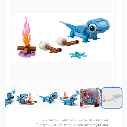
הכירו את ברוני הסלמנדר, דמות הבניית לגו המקסימה
(43186) שמביאה את קסם הסרט "לשבור את הקרח 2"