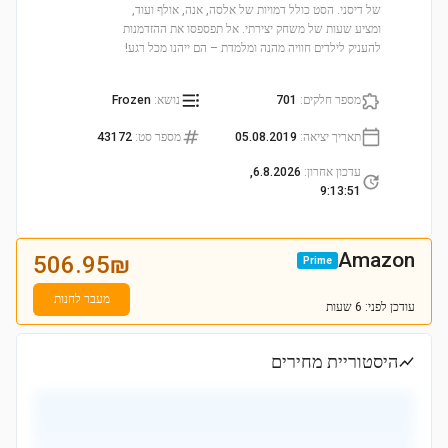
של דיסני. הסט כולל דמויות של אלסה, אנה, אולף ועוד,
ומציע שעות של משחק יצירתי. אל תפספסו את ההזדמנות
להעניק לילדים חוויה מהנה ומלמדת – הם ייהנו מכל רגע!
מספר חלקים
:
701
נושא
:
Frozen
תאריך יציאה
:
05.08.2019
מספר סט
:
43172
עדכון אחרון
:
6.8.2026,
9:13:51
Amazon
506.95
₪
Prime
מעבר לחנות
עודכן
לפני: 6 שעות
היסטוריית מחירים