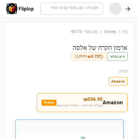
חפש לגו - שם, מספר סט או תיאור
Fliplop
בית
/
Disney
/
סט מספר
-
43172
ארמון הקרח של אלסה
קיים במלאי
0.72
₪
לחלק
חנויות:
Amazon
₪
506.95
Amazon
Prime
משלוח לא ידוע — המחיר אינו סופי