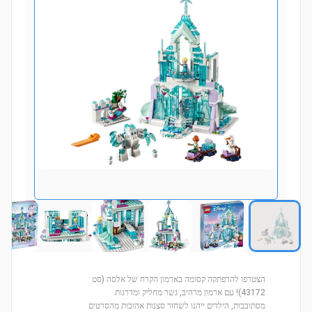
הצטרפו להרפתקה קסומה בארמון הקרח של אלסה (סט
43172)! עם ארמון מרהיב, גשר מחליק ומדרגות
מסתובבות, הילדים ייהנו לשחזר סצנות אהובות מהסרטים