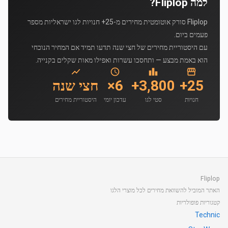
למה Fliplop?
Fliplop סורק אוטומטית מחירים מ-25+ חנויות לגו ישראליות מספר
פעמים ביום.
עם היסטוריית מחירים של חצי שנה תדעו תמיד אם המחיר הנוכחי
הוא באמת מבצע — ותחסכו עשרות ואפילו מאות שקלים בקנייה.
25+
3,800+
6×
חצי שנה
חנויות
סטי לגו
עדכון יומי
היסטוריית מחירים
Fliplop
האתר המוביל להשוואת מחירים לכל מוצרי הלגו
קטגוריות פופולריות
Technic