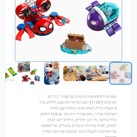
הצטרפו להרפתקאות תת-ימיות עם ספיידי: כלי רכב
תת-ימיים (11207)! הסט המיוחד הזה מציע לילדים מגיל
4 ומעלה חוויית משחק מהנה ומלמדת עם דמויות
האהובות ספיידי, גוסט-ספיידר ודוק אוק. עם 154 חלקים,
כולל שלושה כלי רכב ייחודיים, הילדים ייהנו לבנות
ולשחק, לפתח יצירתיות וכישורים מוטוריים. אל תפספסו
את ההזדמנות להעניק מתנה שתשמח את חובבי ספיידי