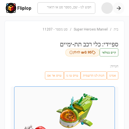
חפש לגו - שם, מספר סט או תיאור
Fliplop
בית
/
Super Heroes Marvel
/
סט מספר
-
11207
ספיידי: כלי רכב תת-ימיים
קיים במלאי
0.95
₪
לחלק
חנויות:
אמיגו
חנות לגו הרשמית
טויס טו גו
טויס אר אס