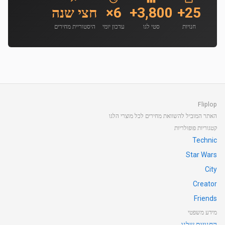
25+
3,800+
6×
חצי שנה
חנויות
סטי לגו
עדכון יומי
היסטוריית מחירים
Fliplop
האתר המוביל להשוואת מחירים לכל מוצרי הלגו
קטגוריות פופולריות
Technic
Star Wars
City
Creator
Friends
מידע משפטי
החנויות שלנו