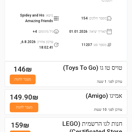
הקטנים!
נושא
:
Spidey and His
מספר חלקים
:
154
Amazing Friends
תאריך יציאה
:
01.01.2026
גיל מינימום
:
4+
עדכון אחרון
:
6.8.2026,
מספר סט
:
11207
18:02:41
טויס טו גו (Toys To Go)
146
₪
מעבר לחנות
עודכן
לפני: 1 שעה
אמיגו (Amigo)
149.90
₪
מעבר לחנות
עודכן
לפני: 10 שעות
חנות לגו הרשמית (LEGO
159
₪
Certificated Store)