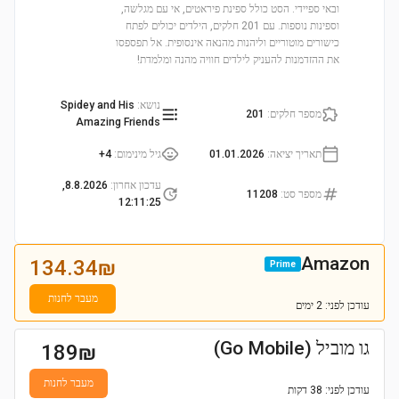
ובאי ספיידי. הסט כולל ספינת פיראטים, אי עם מגלשה,
וספינות נוספות. עם 201 חלקים, הילדים יכולים לפתח
כישורים מוטוריים וליהנות מהנאה אינסופית. אל תפספסו
את ההזדמנות להעניק לילדים חוויה מהנה ומלמדת!
נושא
:
Spidey and His
מספר חלקים
:
201
Amazing Friends
תאריך יציאה
:
01.01.2026
גיל מינימום
:
4+
עדכון אחרון
:
8.8.2026,
מספר סט
:
11208
12:11:25
Amazon
134.34
₪
Prime
מעבר לחנות
עודכן
לפני: 2 ימים
גו מוביל (Go Mobile)
189
₪
מעבר לחנות
עודכן
לפני: 38 דקות