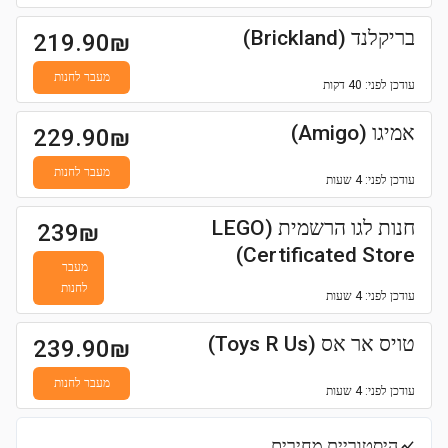
בריקלנד (Brickland)
219.90
₪
מעבר לחנות
עודכן
לפני: 40 דקות
אמיגו (Amigo)
229.90
₪
מעבר לחנות
עודכן
לפני: 4 שעות
חנות לגו הרשמית (LEGO
239
₪
Certificated Store)
מעבר
לחנות
עודכן
לפני: 4 שעות
טויס אר אס (Toys R Us)
239.90
₪
מעבר לחנות
עודכן
לפני: 4 שעות
היסטוריית מחירים