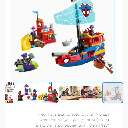
הצטרפו להרפתקה על ספינת הפיראטים של צוות ספיידי
(11208)! עם ספיידי, גובלין הירוק, גוסט-ספיידר ומיילס
"ספין" מוראלס, הילדים ייהנו ממשחקים יצירתיים על הים