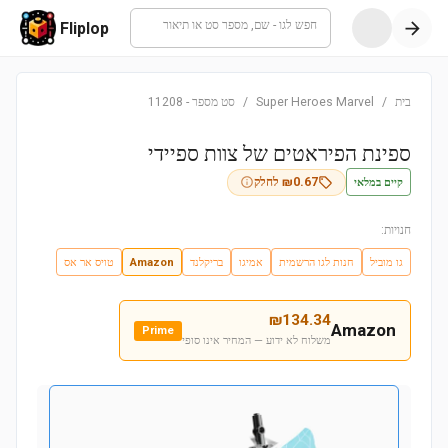
חפש לגו - שם, מספר סט או תיאור
Fliplop
בית
/
Super Heroes Marvel
/
סט מספר
-
11208
ספינת הפיראטים של צוות ספיידי
קיים במלאי
0.67
₪
לחלק
חנויות:
גו מוביל
חנות לגו הרשמית
אמיגו
בריקלנד
Amazon
טויס אר אס
₪
134.34
Amazon
Prime
משלוח לא ידוע — המחיר אינו סופי