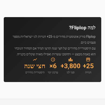
למה Fliplop?
Fliplop סורק אוטומטית מחירים מ-25+ חנויות לגו ישראליות מספר
פעמים ביום.
עם היסטוריית מחירים של חצי שנה תדעו תמיד אם המחיר הנוכחי
הוא באמת מבצע — ותחסכו עשרות ואפילו מאות שקלים בקנייה.
25+
3,800+
6×
חצי שנה
חנויות
סטי לגו
עדכון יומי
היסטוריית מחירים