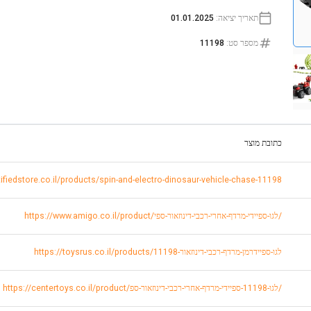
תאריך יציאה
:
01.01.2025
מספר סט
:
11198
כתובת מוצר
rtifiedstore.co.il/products/spin-and-electro-dinosaur-vehicle-chase-11198
https://www.amigo.co.il/product/לגו-ספיידי-מרדף-אחרי-רכבי-דינוזאור-ספי/
https://toysrus.co.il/products/לגו-ספיידרמן-מרדף-רכבי-דינוזאור-11198
https://centertoys.co.il/product/לגו-11198-ספיידי-מרדף-אחרי-רכבי-דינוזאור-ספ/