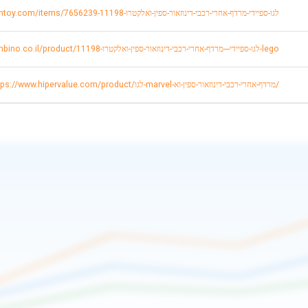
https://www.keptentoy.com/items/7656239-לגו-ספיידי-מרדף-אחרי-רכבי-דינוזאור-ספין-ואלקטרו-11198
https://mybambino.co.il/product/לגו-ספיידי---מרדף-אחרי-רכבי-דינוזאור-ספין-ואלקטרו-11198-lego
https://www.hipervalue.com/product/לגו-marvel-מרדף-אחרי-רכבי-דינוזאור-ספין-וא/