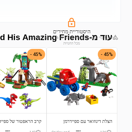
היסטוריית מחירים
עוד מ-Spidey and His Amazing Friends
התחבר כדי לצפות בגרף מחירים מלא של 6 החודשים האחרונים
מכל החנויות
התחבר לצפייה בגרף
45% -
45% -
הצלת דינוזואר עם ספיידרמן
קרב הראפטור של ספיידי 
במפקדת העץ