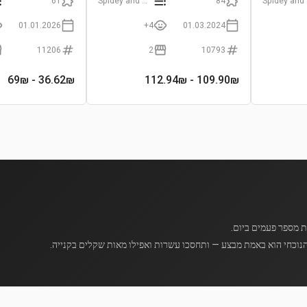
61
Spidey and His Amazing Friends
84
Spi
01.01.2026
4+
01.03.2024
11206
2
10793
- 69₪
36.62
₪
- 112.94₪
109.90
₪
נוכחי הוא באמת מבצע — ותחסכו עשרות ואפילו מאות שקלים בקנייה.