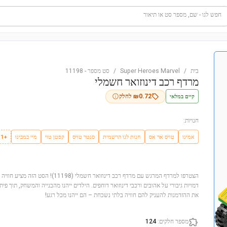
חפש לגו - שם, מספר סט או תיאור
בית
/
Super Heroes Marvel
/
סט מספר
-
11198
מרדף רכב דינוזואר חשמלי
קיים במלאי
0.72
₪
לחלק
חנויות:
אמיגו
טויס אר אס
חנות לגו הרשמית
סנטר טויס
קפטן טוי
מיי במבינו
+1
דמויות גיבורי על אהובים ורכבי דינוזואר דוחפים. הילדים ייהנו מהבנייה והמשחק, תוך פית
את ההזדמנות להעניק להם חוויה בלתי נשכחת – הם ייהנו מכל רגע!
מספר חלקים
:
124