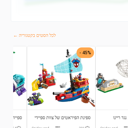
לכל הסטים בקטגוריה ←
45% -
גד ריינו
ספינת הפיראטים של צוות ספיידי
ספיידי: כלי ר