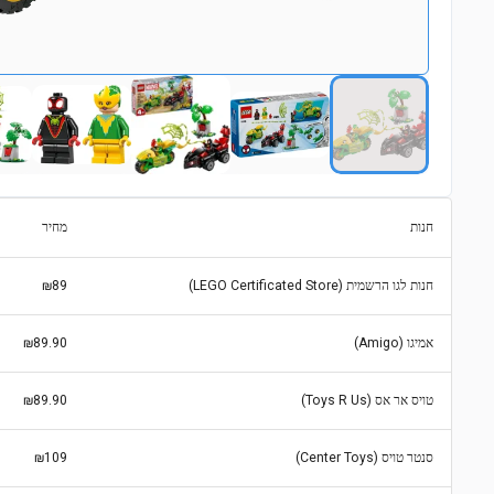
חנות
מחיר
חנות לגו הרשמית (LEGO Certificated Store)
₪89
אמיגו (Amigo)
₪89.90
טויס אר אס (Toys R Us)
₪89.90
סנטר טויס (Center Toys)
₪109