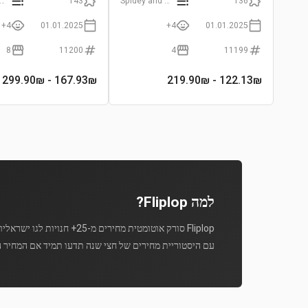
dey and His Amazing Friends
143
Spidey and His Amazing Friends
136
4+
01.01.2025
4+
01.01.2025
8
11200
4
11199
- 299.90₪
167.93
₪
- 219.90₪
122.13
₪
למה Fliplop?
Fliplop סורק אוטומטית מחירים מ-25+ חנויות לגו ישראליות מספר פעמים ביום.
עם היסטוריית מחירים של חצי שנה תדעו תמיד אם המחיר ה