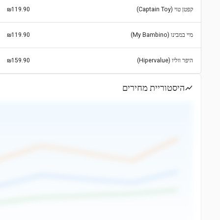
קפטן טוי (Captain Toy)
₪119.90
מיי במבינו (My Bambino)
₪119.90
היפר ווליו (Hipervalue)
₪159.90
היסטוריית מחירים