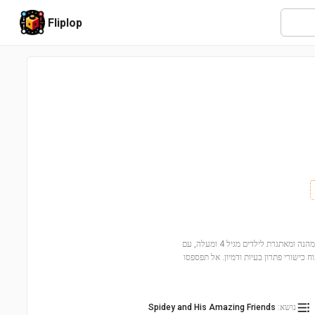
Fliplop
הצטרפו למרדף המרגש עם מרדף רכב דינוזואר חשמלי (11198)! הסט הזה מציע חוויה מהנה ומאתגרת לילדים מגיל 4 ומעלה, עם
וח כישורי פתרון בעיות ודמיון. אל תפספסו
נושא
:
Spidey and His Amazing Friends