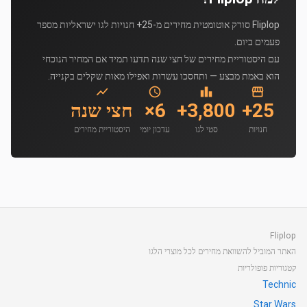
Fliplop סורק אוטומטית מחירים מ-25+ חנויות לגו ישראליות מספר
פעמים ביום.
עם היסטוריית מחירים של חצי שנה תדעו תמיד אם המחיר הנוכחי
הוא באמת מבצע — ותחסכו עשרות ואפילו מאות שקלים בקנייה.
25+
3,800+
6×
חצי שנה
חנויות
סטי לגו
עדכון יומי
היסטוריית מחירים
Fliplop
האתר המוביל להשוואת מחירים לכל מוצרי הלגו
קטגוריות פופולריות
Technic
Star Wars