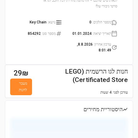
לגאדג'טים שלכם – זהו מתנה נהדרת לכל חובב לגו או
סרטי גיבורי על!
מספר חלקים
:
0
נושא
:
Key Chain
תאריך יציאה
:
01.01.2024
מספר סט
:
854292
עדכון אחרון
:
8.8.2026,
8:01:49
חנות לגו הרשמית (LEGO
29
₪
Certificated Store)
מעבר
לחנות
עודכן
לפני: 4 שעות
היסטוריית מחירים