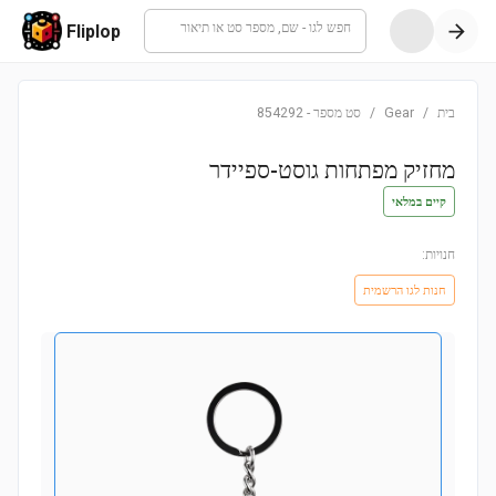
חפש לגו - שם, מספר סט או תיאור
Fliplop
בית
/
Gear
/
סט מספר
-
854292
מחזיק מפתחות גוסט-ספיידר
קיים במלאי
חנויות:
חנות לגו הרשמית