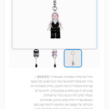
הכירו את מחזיק המפתחות גוסט-ספיידר (854292) –
הדרך המושלמת להביא את גיבור העל האהוב לכל מקום!
עם דמות מיניפיגורית ניתנת לתנועה, מחזיק המפתחות הזה
מציע לא רק סגנון אלא גם פונקציונליות. ילדים מגיל 6
ומעלה יכולים להרגיש כמו גיבורי על אמיתיים
כשגוסט-ספיידר מלווה אותם בתיקים, מפתחות או
תרמילים. אל תפספסו את ההזדמנות להוסיף קצת קסם