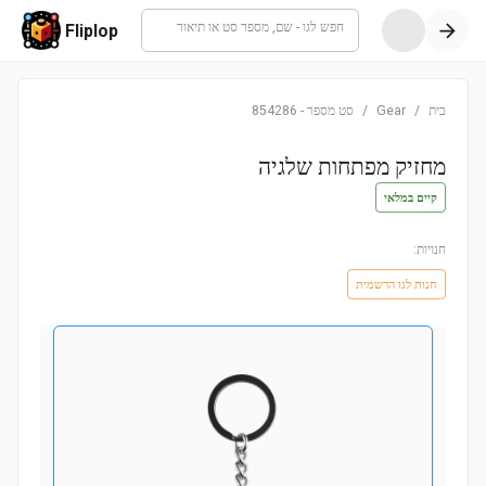
חפש לגו - שם, מספר סט או תיאור
Fliplop
בית
/
Gear
/
סט מספר
-
854286
מחזיק מפתחות שלגיה
קיים במלאי
חנויות:
חנות לגו הרשמית