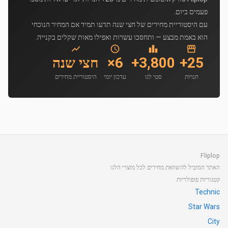
פעמים ביום.
עם היסטוריית מחירים של חצי שנה תדעו תמיד אם המחיר הנוכחי
הוא באמת מבצע — ותחסכו עשרות ואפילו מאות שקלים בקנייה.
25+
3,800+
6×
חצי שנה
חנויות
סטי לגו
עדכון יומי
היסטוריית מחירים
Fliplop
האתר המוביל להשוואת מחירים לכל מוצרי הלגו
קטגוריות פופולריות
Technic
Star Wars
City