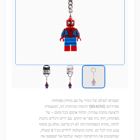
הצטרפו לעולם של גיבורי על עם מחזיק מפתחות
ספיידרמן (854290)! הדמות המיוחדת הזו, המוצמדת
לרצועת מתכת עמידה, תלווה אתכם בכל מקום – על
מפתחות, תיקי בית ספר או תיקים. עם ידיים ורגליים ניתנות
להזזה, מחזיק המפתחות הזה לא רק פרקטי, אלא גם מוסיף
צבע וכיף לכל יום. מתנה מושלמת לילדים מגיל 6 ומעלה,
שמחפשים את ההרפתקה הבאה שלהם! אל תפספסו את