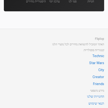
חנויות
סטי לגו
עדכון יומי
היסטוריית מחירים
Fliplop
האתר המוביל להשוואת מחירים לכל מוצרי הלגו
קטגוריות פופולריות
Technic
Star Wars
City
Creator
Friends
מידע משפטי
החנויות שלנו
תנאי שימוש