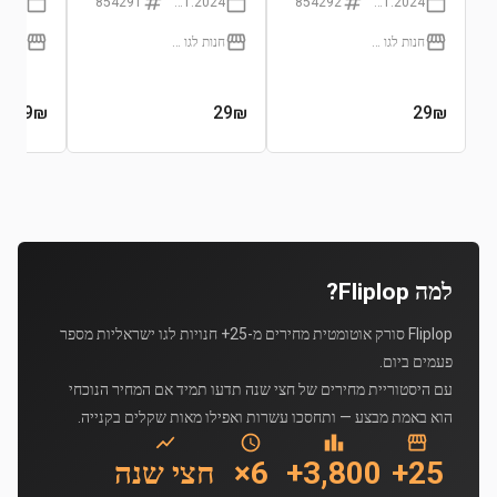
854291
01.01.2024
854292
01.01.2024
חנות לגו הרשמית (LEGO Certificated Store)
חנות לגו הרשמית (LEGO Certificated Store)
29
₪
29
₪
29
₪
למה Fliplop?
Fliplop סורק אוטומטית מחירים מ-25+ חנויות לגו ישראליות מספר
פעמים ביום.
עם היסטוריית מחירים של חצי שנה תדעו תמיד אם המחיר הנוכחי
הוא באמת מבצע — ותחסכו עשרות ואפילו מאות שקלים בקנייה.
25+
3,800+
6×
חצי שנה