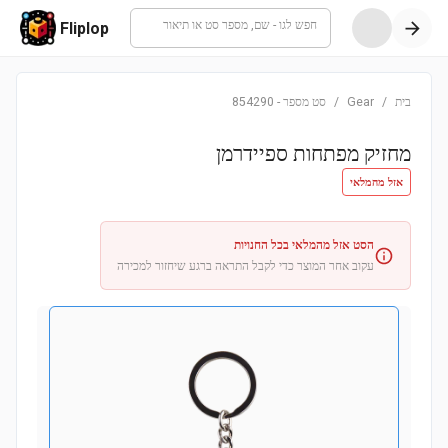
חפש לגו - שם, מספר סט או תיאור
Fliplop
בית
/
Gear
/
סט מספר
-
854290
מחזיק מפתחות ספיידרמן
אזל מהמלאי
הסט אזל מהמלאי בכל החנויות
עקוב אחר המוצר כדי לקבל התראה ברגע שיחזור למכירה