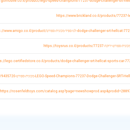
.gomobile.co.il/product/lego-speed-champions-77237-dodge-challenger-srt-hel
https://www.brickland.co.il/products/77237-
https://www.amigo.co.il/לגו-ספיד-מכונית-ספורט-dodge-challenger-srt-hellcat-77237/
https://toysrus.co.i/לגו-מכונית-ספורט-ירוקה-77237
s://lego.certifiedstore.co.il/products/dodge-challenger-srt-hellcat-sports-car-7
https://www.keptentoy.com/items/9-מכונית-ספורט-LEGO-Speed-Champions-77237-Dodge-Challenger-SRT-Hellcat
https://rosenfeldtoys.com/catalog.asp?page=newshowprod.asp&prodid=2889