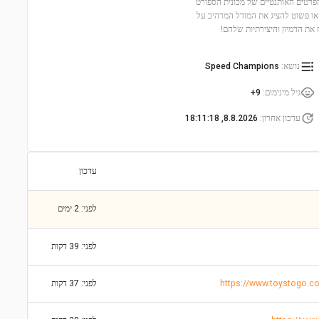
נה ומאתגרת, עם 390 חלקים שמדמים את הפרטים האותנטיים של מכונית הספורט
 או פשוט להציג את המודל המרהיב על
ת הדמיון והיצירתיות שלהם!
נושא
:
Speed Champions
גיל מינימום
:
9+
עדכון אחרון
:
8.8.2026, 18:11:18
עדכון
לפני: 2 ימים
לפני: 39 דקות
לפני: 37 דקות