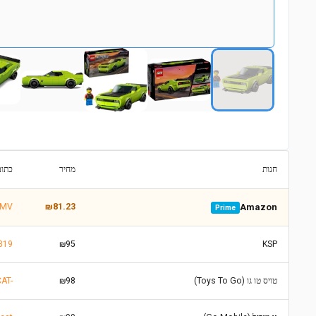
חנות
מחיר
כתוב
GMV
₪81.23
Amazon
Prime
7319
₪95
KSP
טויס טו גו (Toys To Go)
₪98
8300543