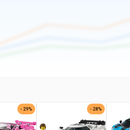
29% -
28% -