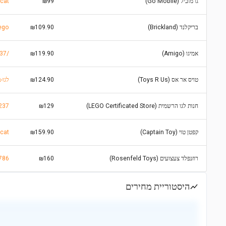
גו מוביל (Go Mobile)
₪99
lcat
בריקלנד (Brickland)
₪109.90
lego
אמיגו (Amigo)
₪119.90
/product
טויס אר אס (Toys R Us)
₪124.90
l/products
חנות לגו הרשמית (LEGO Certificated Store)
₪129
7237
קפטן טוי (Captain Toy)
₪159.90
435720
רוזנפלד צעצועים (Rosenfeld Toys)
₪160
786
היסטוריית מחירים