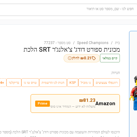
חפש לגו - שם, מספר סט או תיאור
בית
/
Speed Champions
/
סט מספר
-
77237
מכונית ספורט דודג' צ'אלנג'ר SRT הלכת
קיים במלאי
0.21
₪
לחלק
חנויות:
רוזנפלד צעצועים
גו מוביל
KSP
חנות לגו הרשמית
טויס טו גו
בריקלנד
+4
₪
81.23
Amazon
Prime
משלוח לא ידוע — המחיר אינו סופי