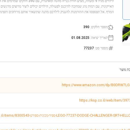
לילדים מגיל 9 ומעלה, מציע חווית בנייה מה
האייקונית. עם דמות נהג שמחכה להיכנס לפעולה, הילדים יכולים ליצור מרוצים מרגשים
המדף. אל תפספסו את ההזדמנות להעניק לילדכם מתנה שתשאיר אותם מרותקים ותפתח א
מספר חלקים
:
390
תאריך יציאה
:
01.08.2025
מספר סט
:
77237
ת מוצר
https://www.amazon.com/dp/B0DRW7L
https://ksp.co.il/web/item/39
https://www.toystogo.co.il/items/-ספיד-מכונית-ספורט-LEGO-77237-DODGE-CHALLENGER-SRT-HELLCAT-