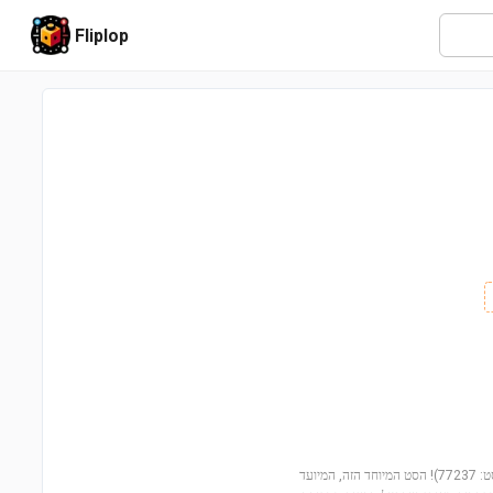
Fliplop
היכנסו לעולם המהירות והעוצמה עם מכונית ספורט דודג' צ'אלנג'ר SRT הלכת (מספר סט: 77237)! הסט המיוחד הזה, המיועד