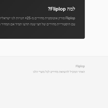
למה Fliplop?
Fliplop סורק אוטומטית מחירים מ-25+ חנויות לגו ישראליות מספר פעמים ביום.
עם היסטוריית מחירים של חצי שנה תדעו תמיד אם המחיר ה
Fliplop
האתר המוביל להשוואת מחירים לכל מוצרי הלגו