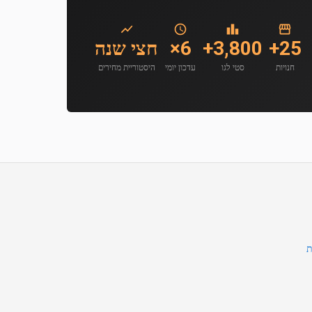
25+
3,800+
6×
חצי שנה
חנויות
סטי לגו
עדכון יומי
היסטוריית מחירים
ת