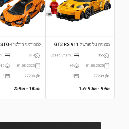
מכונית על פורשה 911 GT3 RS
למבורגיני רוולטו ו-Huracán STO
Speed Champions
614
Speed Champions
355
10+
01.08.2025
9+
01.08.2025
8
77238
9
77239
- 259₪
185
₪
- 159.90₪
99
₪