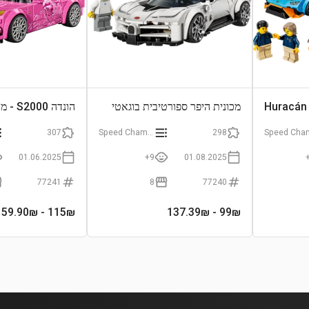
מכונית היפר ספורטיבית בוגאטי
הונדה S2000 - מהיר ועצבני 2
סנטודיצ'י
307
Speed Champions
298
01.06.2025
9+
01.08.2025
77241
8
77240
- 159.90₪
115
₪
- 137.39₪
99
₪