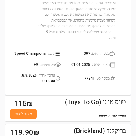
ומרתקת. עם 300 חלקים, תגלו את הפרטים המדהימים
כמו הגרפיקה הייחודית והמסך הפנימי. הסט כולל דמות
של סוקי, שתשדרג את המשחק שלכם ותאפשר לכם
לשחזר סצנות מרגשות מהסרט. אל תפספסו את
ההזדמנות להוסיף את המכונית המיוחדת הזו לאוסף שלכם
– זהו מתנה מושלמת לחובבי רכבים ולילדים מגיל 9
ומעלה!
מספר חלקים
:
307
נושא
:
Speed Champions
תאריך יציאה
:
01.06.2025
גיל מינימום
:
9+
עדכון אחרון
:
8.8.2026,
מספר סט
:
77241
0:13:44
טויס טו גו (Toys To Go)
115
₪
מעבר לחנות
עודכן
לפני: 7 שעות
בריקלנד (Brickland)
119.90
₪