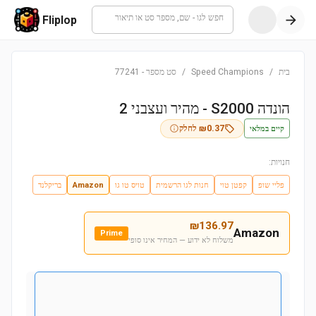
חפש לגו - שם, מספר סט או תיאור
Fliplop
בית
/
Speed Champions
/
סט מספר
-
77241
הונדה S2000 - מהיר ועצבני 2
קיים במלאי
0.37
₪
לחלק
חנויות:
פליי שופ
קפטן טוי
חנות לגו הרשמית
טויס טו גו
Amazon
בריקלנד
₪
136.97
Amazon
Prime
משלוח לא ידוע — המחיר אינו סופי