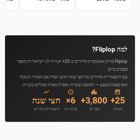
למה Fliplop?
Fliplop סורק אוטומטית מחירים מ-25+ חנויות לגו ישראליות מספר
פעמים ביום.
עם היסטוריית מחירים של חצי שנה תדעו תמיד אם המחיר הנוכחי
הוא באמת מבצע — ותחסכו עשרות ואפילו מאות שקלים בקנייה.
25+
3,800+
6×
חצי שנה
חנויות
סטי לגו
עדכון יומי
היסטוריית מחירים