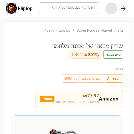
חפש לגו - שם, מספר סט או תיאור
Fliplop
בית
/
Super Heroes Marvel
/
סט מספר
-
76277
שריון מכאני של מכונת מלחמה
קיים במלאי
0.51
₪
לחלק
חנויות:
Amazon
חלום של צעצוע
עידן 2000
₪
77.97
Amazon
Prime
משלוח לא ידוע — המחיר אינו סופי