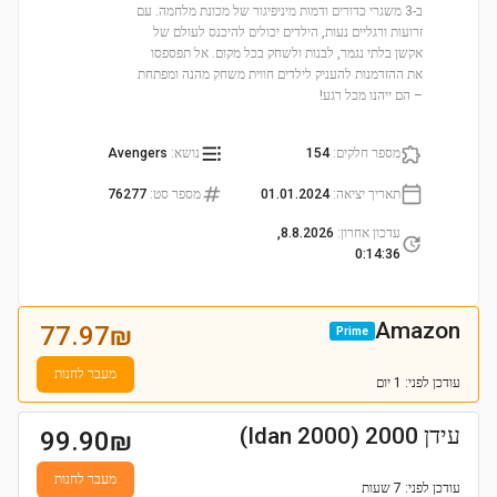
ב-3 משגרי כדורים ודמות מיניפיגור של מכונת מלחמה. עם
זרועות ורגליים נעות, הילדים יכולים להיכנס לעולם של
אקשן בלתי נגמר, לבנות ולשחק בכל מקום. אל תפספסו
את ההזדמנות להעניק לילדים חווית משחק מהנה ומפתחת
– הם ייהנו מכל רגע!
מספר חלקים
:
154
נושא
:
Avengers
תאריך יציאה
:
01.01.2024
מספר סט
:
76277
עדכון אחרון
:
8.8.2026,
0:14:36
Amazon
77.97
₪
Prime
מעבר לחנות
עודכן
לפני: 1 יום
עידן 2000 (Idan 2000)
99.90
₪
מעבר לחנות
עודכן
לפני: 7 שעות