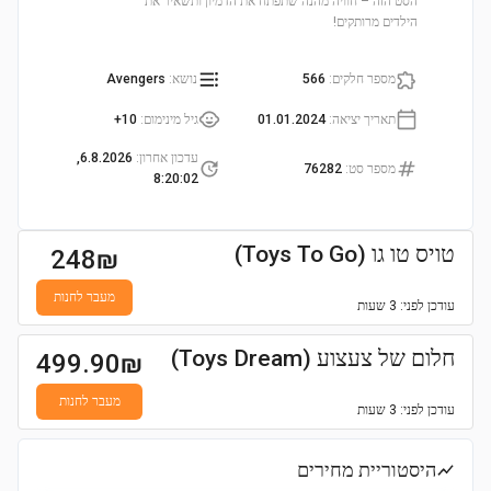
הסט הזה – חוויה מהנה שתפתח את הדמיון ותשאיר את
הילדים מרותקים!
מספר חלקים
:
566
נושא
:
Avengers
תאריך יציאה
:
01.01.2024
גיל מינימום
:
10+
עדכון אחרון
:
6.8.2026,
מספר סט
:
76282
8:20:02
טויס טו גו (Toys To Go)
248
₪
מעבר לחנות
עודכן
לפני: 3 שעות
חלום של צעצוע (Toys Dream)
499.90
₪
מעבר לחנות
עודכן
לפני: 3 שעות
היסטוריית מחירים