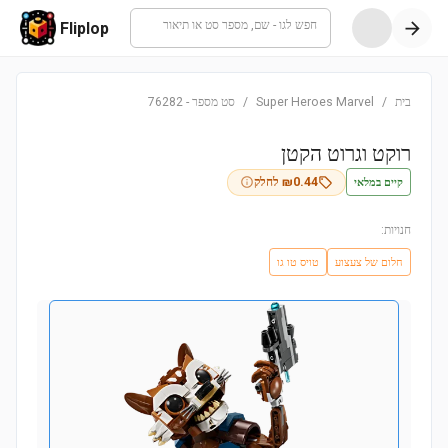
חפש לגו - שם, מספר סט או תיאור
Fliplop
בית
/
Super Heroes Marvel
/
סט מספר
-
76282
רוקט וגרוט הקטן
קיים במלאי
0.44
₪
לחלק
חנויות:
חלום של צעצוע
טויס טו גו