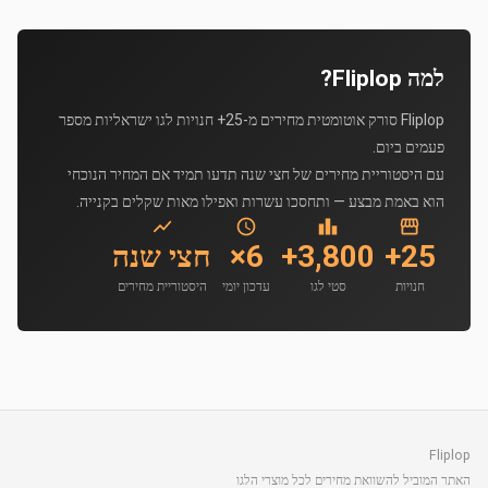
למה Fliplop?
Fliplop סורק אוטומטית מחירים מ-25+ חנויות לגו ישראליות מספר
פעמים ביום.
עם היסטוריית מחירים של חצי שנה תדעו תמיד אם המחיר הנוכחי
הוא באמת מבצע — ותחסכו עשרות ואפילו מאות שקלים בקנייה.
25+
3,800+
6×
חצי שנה
חנויות
סטי לגו
עדכון יומי
היסטוריית מחירים
Fliplop
האתר המוביל להשוואת מחירים לכל מוצרי הלגו