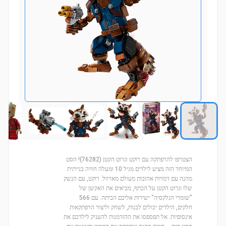
הצטרפו להרפתקה עם רוקט וגרוט הקטן (76282)! הסט
המיוחד הזה מציע לילדים מגיל 10 ומעלה חוויה בנייתית
מהנה עם דמויות אהובות מעולם מארוול. רוקט, עם הנשק
שלו וגרוט הקטן על הכתף, מביאים את האקשן של
"שומרי הגלקסיה" ישירות אליכם הביתה. עם 566
חלקים, הילדים יכולים לבנות, לשחק וליצור הרפתקאות
אינסופיות. אל תפספסו את ההזדמנות להעניק לילדכם את